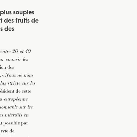
plus souples
vec une
 des fruits de
es des
 entre 20 et 40
our couvrir les
ion des
. «
Nous ne nous
us stricte sur les
résident de cette
ra-européenne
sonnable sur les
s interdits en
u possible par
rvie de