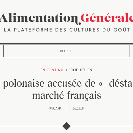
RETOUR
EN CONTINU
PRODUCTION
olonaise accusée de « déstab
marché français
PAR
AFP
06.05.19