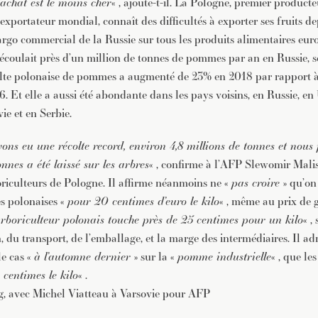
’achat est le moins cher
« , ajoute-t-il. La Pologne, premier produc
xportateur mondial, connaît des difficultés à exporter ses fruits de
go commercial de la Russie sur tous les produits alimentaires eur
 écoulait près d’un million de tonnes de pommes par an en Russie, 
olte polonaise de pommes a augmenté de 23% en 2018 par rapport 
. Et elle a aussi été abondante dans les pays voisins, en Russie, en
ie et en Serbie.
ons eu une récolte record, environ 4,8 millions de tonnes et nous
nnes a été laissé sur les arbres
« , confirme à l’AFP Slewomir Mali
oriculteurs de Pologne. Il affirme néanmoins ne «
pas croire
» qu’on
 polonaises «
pour 20 centimes d’euro le kilo
« , même au prix de g
rboriculteur polonais touche près de 25 centimes pour un kilo
« ,
n, du transport, de l’emballage, et la marge des intermédiaires. Il 
le cas «
à l’automne dernier
» sur la «
pomme industrielle
« , que le
 centimes le kilo
« .
g, avec Michel Viatteau à Varsovie pour AFP