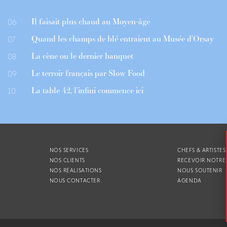
Il faisait plus chaud au Moyen-âge
06
Quand les champs de blé entraient au Musée d’Orsay
07
La cène ou le dernier banquet
08
Le terroir français par Slow Food
09
La table 42, l’infini commence ici
10
NOS SERVICES
CHEFS & ARTISTES
NOS CLIENTS
RECEVOIR NOTRE
NOS RÉALISATIONS
NOUS SOUTENIR
NOUS CONTACTER
AGENDA