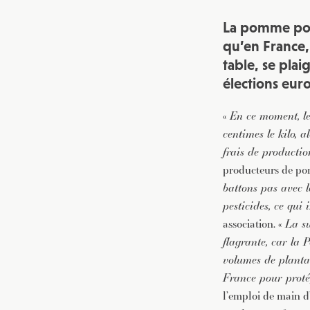
La pomme polo
qu’en France,
table, se pla
élections eur
«
En ce moment, le
centimes le kilo, a
frais de productio
producteurs de pom
battons pas avec l
pesticides, ce qui
association. «
La su
flagrante, car la 
volumes de plantat
France pour protég
l’emploi de main d