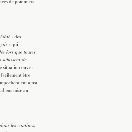
rfaces de pommiers
bilité
» des
çais
» qui
ès lors que toutes
s subissent de
tte situation ouvre
 facilement être
empocheraient ainsi
taliens mise au
dans les cantines,