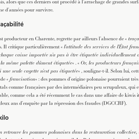
is, alors que ces derniers ont procédé à l’arrachage de grandes su
ne d’années pour survivre.
açabilité
st producteur en Charente, regrette par ailleurs l’absence de «
traça
 Il critique particulièrement «
l’attitude des services de l’État fran
chaque caisse importée n’a pas à être étiquetée individuellement d
r la même palette dûment étiquetée
« . «
Or, les producteurs françai
 une seule cagette n’est pas étiquetée
« , souligne-t-il. Selon lui, ce
 de «
francisation
« : des pommes d’origine polonaise pourraient très
étals comme françaises par des intermédiaires peu scrupuleux, qui 
ble, comme cela a été récemment le cas dans une affaire de kiwis i
 deux ans d’enquête par la répression des fraudes (DGCCRF).
kilo
 retrouve les pommes polonaises dans la restauration collective, 