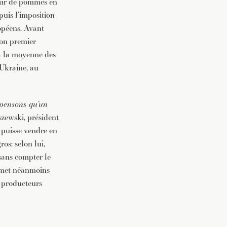
teur de pommes en
puis l’imposition
opéens. Avant
son premier
à la moyenne des
 Ukraine, au
 pensons qu’un
szewski, président
 puisse vendre en
ros: selon lui,
 sans compter le
admet néanmoins
s producteurs