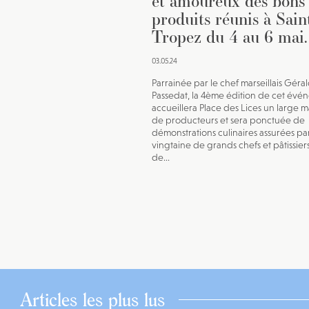
et amoureux des bons
produits réunis à Sain
Tropez du 4 au 6 mai.
03.05.24
Parrainée par le chef marseillais Géra
Passedat, la 4ème édition de cet évé
accueillera Place des Lices un large 
de producteurs et sera ponctuée de
démonstrations culinaires assurées pa
vingtaine de grands chefs et pâtissier
de...
Articles les plus lus