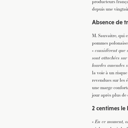
producteurs frança
depuis une vingtai
Absence de tr
M. Sauvaitre, qui e
pommes polonaises.
«
considèrent que 
sont attachées su
lourdes amendes si
la voie à un risque
revendues sur les 
une marge conforta
jour après plus de
2 centimes le 
«
En ce moment, on