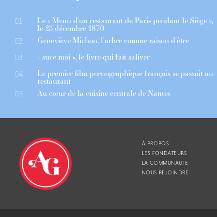
Le « Menu d’un restaurant de Paris pendant le Siège »,
01
le 25 décembre 1870
Geneviève Michon, l’arbre comme raison d’être
02
« suce moi », le livre qui fait saliver
03
Le premier film pornographique français se passait au
04
restaurant
Au cœur de la cuisine centrale de Nantes
05
À PROPOS
LES FONDATEURS
LA COMMUNAUTÉ
NOUS REJOINDRE