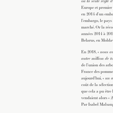
où la seule règle d
Europe et premier e
en 2014 d’un embar
l’embargo, le pays
marché. Or la réc
années 2014 à 2016
Belarus, en Moldav
En 2018, «
nous av
autre million de to
de l’union des arb
France des pommes
aujourd’hui, «
un a
coût de la sélectio
que cela a pu être 
vendaient alors «
2
Par Isabel Malsan