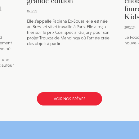
grande édition
choi
t-
four
07.12.23
Kids
Elle s’appelle Fabiana Ex-Souza, elle est née
au Brésil et vit et travaille à Paris. Elle a reçu
29.02.24
hier soir le prix Coal spécial du jury pour son
ld
Le Food
projet Trouxas de Mandinga où l’artiste crée
nement
nouvell
des objets à partir...
marché
r une
s autour
VOIR NOS BRÈVES