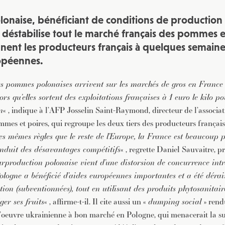
JE M'INSCRIS À LA NEWSLETTER
naise, bénéficiant de conditions de production 
Pour recevoir toutes les deux semaines notre lettre d’info a
sélection d’articles …
 déstabilise tout le marché français des pommes et
ignent les producteurs français à quelques semain
opéennes.
s pommes polonaises arrivent sur les marchés de gros en France
lors qu’elles sortent des exploitations françaises à 1 euro le kilo p
n
« , indique à l’AFP Josselin Saint-Raymond, directeur de l’associat
mes et poires, qui regroupe les deux tiers des producteurs français
es mêmes règles que le reste de l’Europe, la France est beaucoup pl
 induit des désavantages compétitifs
« , regrette Daniel Sauvaitre, p
rproduction polonaise vient d’une distorsion de concurrence int
Pologne a bénéficié d’aides européennes importantes et a été dérai
ion (subventionnées), tout en utilisant des produits phytosanitaire
er ses fruits
« , affirme-t-il. Il cite aussi un «
dumping social
» rend
’oeuvre ukrainienne à bon marché en Pologne, qui menacerait la su