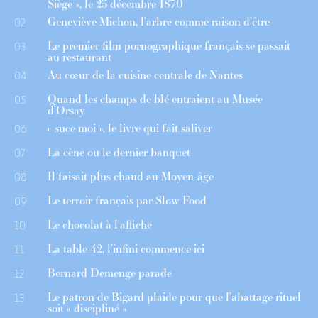
Siège », le 25 décembre 1870
Geneviève Michon, l’arbre comme raison d’être
02
Le premier film pornographique français se passait
03
au restaurant
Au cœur de la cuisine centrale de Nantes
04
Quand les champs de blé entraient au Musée
05
d’Orsay
« suce moi », le livre qui fait saliver
06
La cène ou le dernier banquet
07
Il faisait plus chaud au Moyen-âge
08
Le terroir français par Slow Food
09
Le chocolat à l’affiche
10
La table 42, l’infini commence ici
11
Bernard Demenge parade
12
Le patron de Bigard plaide pour que l’abattage rituel
13
soit « discipliné »