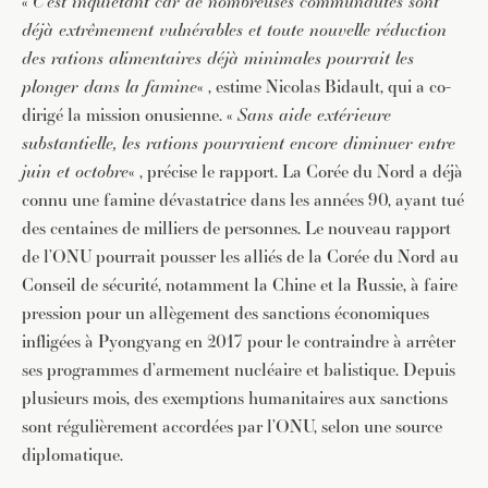
«
C’est inquiétant car de nombreuses communautés sont
déjà extrêmement vulnérables et toute nouvelle réduction
des rations alimentaires déjà minimales pourrait les
plonger dans la famine
« , estime Nicolas Bidault, qui a co-
dirigé la mission onusienne. «
Sans aide extérieure
substantielle, les rations pourraient encore diminuer entre
juin et octobre
« , précise le rapport. La Corée du Nord a déjà
connu une famine dévastatrice dans les années 90, ayant tué
des centaines de milliers de personnes. Le nouveau rapport
de l’ONU pourrait pousser les alliés de la Corée du Nord au
Conseil de sécurité, notamment la Chine et la Russie, à faire
pression pour un allègement des sanctions économiques
infligées à Pyongyang en 2017 pour le contraindre à arrêter
ses programmes d’armement nucléaire et balistique. Depuis
plusieurs mois, des exemptions humanitaires aux sanctions
sont régulièrement accordées par l’ONU, selon une source
diplomatique.