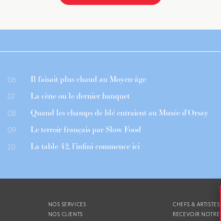
Il faisait plus chaud au Moyen-âge
06
La cène ou le dernier banquet
07
Quand les champs de blé entraient au Musée d’Orsay
08
Le terroir français par Slow Food
09
La table 42, l’infini commence ici
10
NOS SERVICES
CHEFS & ARTISTES
NOS CLIENTS
RECEVOIR NOTRE