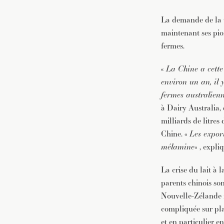
La demande de la C
maintenant ses pion
fermes.
«
La Chine a cette
environ un an, il y
fermes australien
à Dairy Australia, q
milliards de litre
Chine. «
Les expor
mélamine
« , expl
La crise du lait à 
parents chinois son
Nouvelle-Zélande r
compliquée sur pla
et en particulier e