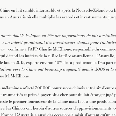
JE M'INSCRIS À LA NEWSLETTER
hine en lait semble intarissable et après la Nouvelle-Zélande ou la
Pour recevoir toutes les deux semaines notre lettre d’info a
sélection d’articles …
s en Australie où elle multiplie les accords et investissements, jusq
 année doublé le Japon en tête des importateurs de lait australien
 a un intérêt grandissant des investisseurs chinois pour l’industrie
nes
« , confirme à l’AFP Charlie McElhone, responsable du commerce 
ui défend les intérêts de la filière laitière australienne. L’Australie,
s de lait en 2013, exporte environ 40% de sa production et 19% part
tations vers la Chine ont beaucoup augmenté depuis 2008 et la c
ique M. McElhone.
la mélamine a affecté 300.000 nourrissons chinois et tué six d’entre 
t traumatisés et prêts à payer plus cher pour du lait étranger jugé p
este le premier fournisseur de la Chine mais face à une production
ce, les Chinois ont besoin d’autres sources d’approvisionnements
n France. L’Australie a aussi des occasions à saisir, d’autant qu’un ac