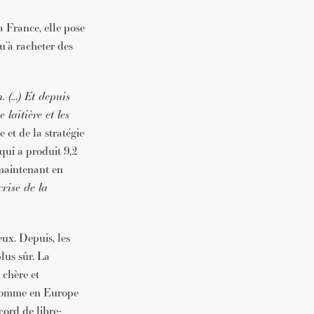
 France, elle pose
vec une
u’à racheter des
. (…) Et depuis
 laitière et les
et de la stratégie
 qui a produit 9,2
 maintenant en
rise de la
eux. Depuis, les
lus sûr. La
 chère et
, comme en Europe
cord de libre-