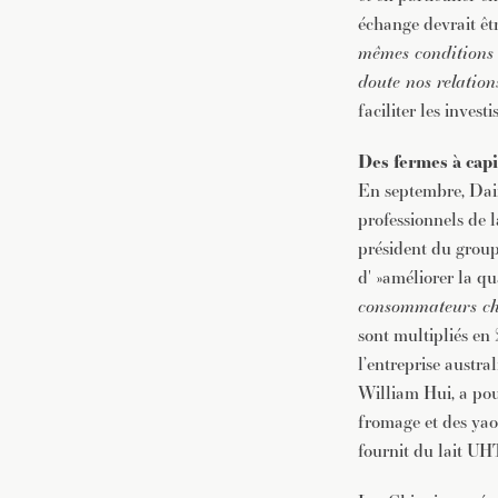
échange devrait êtr
mêmes conditions 
doute nos relation
faciliter les invest
Des fermes à cap
En septembre, Dair
professionnels de l
président du groupe
d' »améliorer la qu
consommateurs ch
sont multipliés en
l’entreprise austr
William Hui, a pou
fromage et des yao
fournit du lait UH