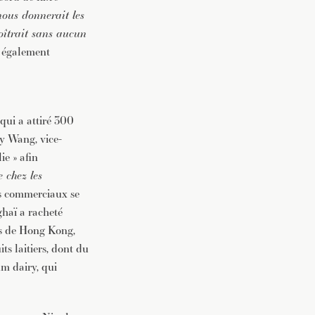
ous donnerait les
oîtrait sans aucun
t également
qui a attiré 300
ry Wang, vice-
ie » afin
 chez les
rds commerciaux se
ghaï a racheté
res de Hong Kong,
s laitiers, dont du
m dairy, qui