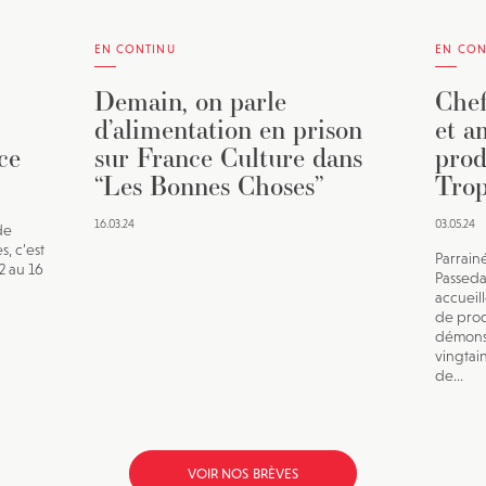
EN CONTINU
EN CON
Demain, on parle
Chef
d’alimentation en prison
et a
ce
sur France Culture dans
prod
“Les Bonnes Choses”
Trop
16.03.24
03.05.24
de
s, c’est
Parrain
12 au 16
Passeda
accueil
de prod
démonst
vingtai
de...
VOIR NOS BRÈVES