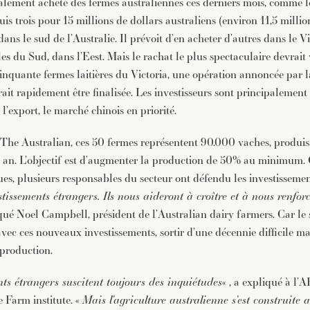
alement acheté des fermes australiennes ces derniers mois, comme 
is trois pour 15 millions de dollars australiens (environ 11,5 millio
 dans le sud de l’Australie. Il prévoit d’en acheter d’autres dans le V
es du Sud, dans l’Eest. Mais le rachat le plus spectaculaire devrait
nquante fermes laitières du Victoria, une opération annoncée par l
rait rapidement être finalisée. Les investisseurs sont principalement c
 l’export, le marché chinois en priorité.
 The Australian, ces 50 fermes représentent 90.000 vaches, produi
par an. L’objectif est d’augmenter la production de 50% au minimu
ues, plusieurs responsables du secteur ont défendu les investissemen
stissements étrangers. Ils nous aideront à croître et à nous renfor
 Noel Campbell, président de l’Australian dairy farmers. Car le se
avec ces nouveaux investissements, sortir d’une décennie difficile 
 production.
nts étrangers suscitent toujours des inquiétudes
« , a expliqué à l
 Farm institute. «
Mais l’agriculture australienne s’est construite 