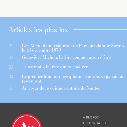
Articles les plus lus
Le « Menu d’un restaurant de Paris pendant le Siège »,
01
le 25 décembre 1870
Geneviève Michon, l’arbre comme raison d’être
02
« suce moi », le livre qui fait saliver
03
Le premier film pornographique français se passait au
04
restaurant
Au cœur de la cuisine centrale de Nantes
05
À PROPOS
LES FONDATEURS