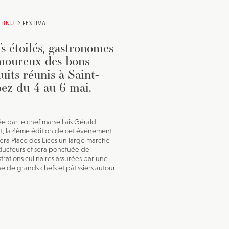
TINU
FESTIVAL
s étoilés, gastronomes
moureux des bons
uits réunis à Saint-
ez du 4 au 6 mai.
ée par le chef marseillais Gérald
t, la 4ème édition de cet événement
lera Place des Lices un large marché
ucteurs et sera ponctuée de
rations culinaires assurées par une
ne de grands chefs et pâtissiers autour