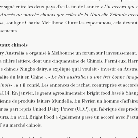
e signé entre les deux pays d’ici la fin de l’année. «
Un accord qui n
d’accès au marché chinois que celles de la Nouvelle-Zélande accr
s
« , souligne Charlie McElhone. Outre les exportations, cela devrai
issements.
itaux chinois
y Australia a organisé à Melbourne un forum sur l’investissement, 
a filière laitière, dont une cinquantaine de Chinois. Parmi eux, Har
 chinois Ningbo dairy, a expliqué qu’il voulait « investir en Austral
alité du lait en Chine ». «
Le lait australien a une très bonne image
inois
« , a-t-il confié. Les annonces de rachat, coentreprise et acco
 2014. En janvier, le géant agroalimentaire Bright food basé à Shan
alienne de produits laitiers Mundella. En février, un homme d’affai
r sa part repris United Dairy Power (UDP), qui fabrique des produit
urts. En avril, Bright Food a également passé un accord avec Pactu
T au marché chinois.