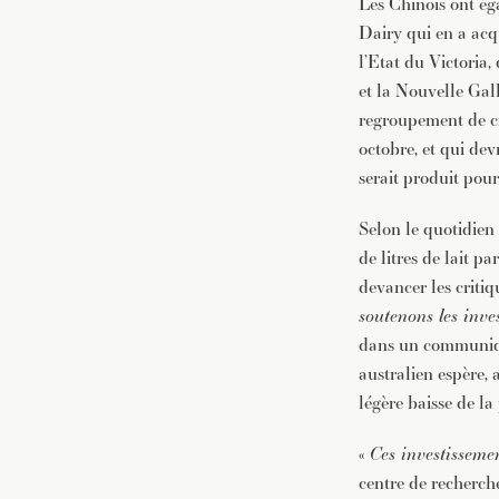
Les Chinois ont ég
Dairy qui en a acqu
l’Etat du Victoria,
et la Nouvelle Gall
regroupement de ci
octobre, et qui dev
serait produit pour
Selon le quotidien
de litres de lait 
devancer les critiq
soutenons les inve
dans un communiqué
australien espère, 
légère baisse de la
«
Ces investisseme
centre de recherche