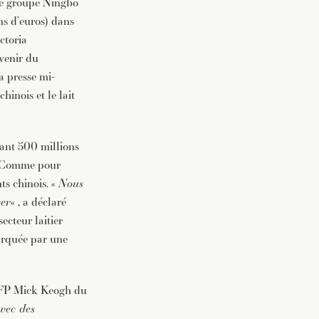
le groupe Ningbo
ns d’euros) dans
ictoria
 venir du
a presse mi-
hinois et le lait
sant 500 millions
m. Comme pour
ts chinois. «
Nous
cer
« , a déclaré
cteur laitier
marquée par une
’AFP Mick Keogh du
avec des