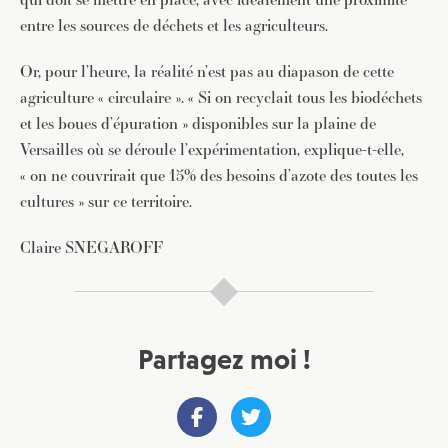
entre les sources de déchets et les agriculteurs.
Or, pour l’heure, la réalité n’est pas au diapason de cette
JE M'INSCRIS À LA NEWSLETTER
agriculture « circulaire ». « Si on recyclait tous les biodéchets
et les boues d’épuration » disponibles sur la plaine de
Pour recevoir toutes les deux semaines notre lettre
d’info avec une sélection d’articles …
Versailles où se déroule l’expérimentation, explique-t-elle,
« on ne couvrirait que 15% des besoins d’azote des toutes les
cultures » sur ce territoire.
Claire SNEGAROFF
Partagez moi !