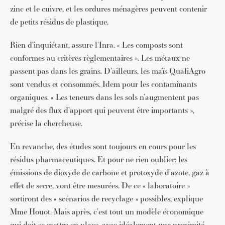
zinc et le cuivre, et les ordures ménagères peuvent contenir
de petits résidus de plastique.
Rien d’inquiétant, assure l’Inra. « Les composts sont
conformes au critères règlementaires ». Les métaux ne
passent pas dans les grains. D’ailleurs, les maïs QualiAgro
sont vendus et consommés. Idem pour les contaminants
organiques. « Les teneurs dans les sols n’augmentent pas
malgré des flux d’apport qui peuvent être importants »,
précise la chercheuse.
En revanche, des études sont toujours en cours pour les
résidus pharmaceutiques. Et pour ne rien oublier: les
émissions de dioxyde de carbone et protoxyde d’azote, gaz à
effet de serre, vont être mesurées. De ce « laboratoire »
sortiront des « scénarios de recyclage » possibles, explique
Mme Houot. Mais après, c’est tout un modèle économique
qui doit se mettre en place, avec idéalement une proximité