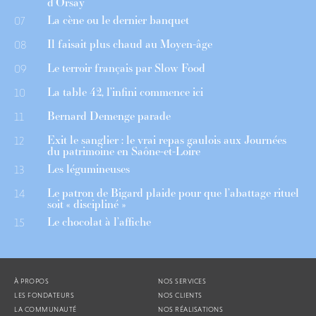
d’Orsay
La cène ou le dernier banquet
07
Il faisait plus chaud au Moyen-âge
08
Le terroir français par Slow Food
09
La table 42, l’infini commence ici
10
Bernard Demenge parade
11
Exit le sanglier : le vrai repas gaulois aux Journées
12
du patrimoine en Saône-et-Loire
Les légumineuses
13
Le patron de Bigard plaide pour que l’abattage rituel
14
soit « discipliné »
Le chocolat à l’affiche
15
À PROPOS
NOS SERVICES
LES FONDATEURS
NOS CLIENTS
LA COMMUNAUTÉ
NOS RÉALISATIONS