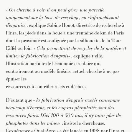
«
On cherche à voir si on peut gérer une parcelle
uniquement sur la base de recyclage, en s’affranchissant
d’engrais
« , explique Sabine Houot, directrice de recherche à
l’Inra, les pieds dans la boue à une trentaine de km de Paris
dont la proximité est soulignée par la silhouette de la Tour
Eiffel au loin. «
Cela permettrait de recycler de la matière et
limiter la fabrication d’engrais
« , explique-t-elle.
Illustration parfaite de l’économie circulaire qui,
contrairement au modèle linéaire actuel, cherche à ne pas
épuiser les
ressources et à contrôler rejets et déchets.
D’autant que «
la fabrication d’engrais azotés consomme
beaucoup d’énergie, et les engrais phosphatés sont des
ressources finies. D’ici 100 à 300 ans, il
n’y aura plus de
phosphates dans les mines
« , insiste la chercheuse.
L’expérience « QualiAgro » a été lancée en 1998 par l’Inra et