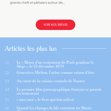
grands chefs et pâtissiers autour de...
VOIR NOS BRÈVES
Articles les plus lus
Le « Menu d’un restaurant de Paris pendant le
01
Siège », le 25 décembre 1870
Geneviève Michon, l’arbre comme raison d’être
02
Au cœur de la cuisine centrale de Nantes
03
Le premier film pornographique français se passait
04
au restaurant
« suce moi », le livre qui fait saliver
05
Quand les champs de blé entraient au Musée
06