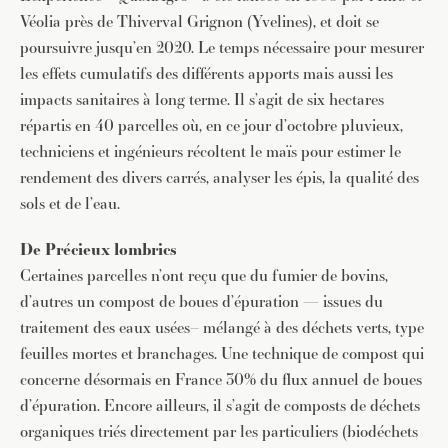
Véolia près de Thiverval Grignon (Yvelines), et doit se
poursuivre jusqu’en 2020. Le temps nécessaire pour mesurer
les effets cumulatifs des différents apports mais aussi les
impacts sanitaires à long terme. Il s’agit de six hectares
répartis en 40 parcelles où, en ce jour d’octobre pluvieux,
techniciens et ingénieurs récoltent le maïs pour estimer le
rendement des divers carrés, analyser les épis, la qualité des
sols et de l’eau.
De Précieux lombrics
Certaines parcelles n’ont reçu que du fumier de bovins,
d’autres un compost de boues d’épuration — issues du
traitement des eaux usées– mélangé à des déchets verts, type
feuilles mortes et branchages. Une technique de compost qui
concerne désormais en France 30% du flux annuel de boues
d’épuration. Encore ailleurs, il s’agit de composts de déchets
organiques triés directement par les particuliers (biodéchets