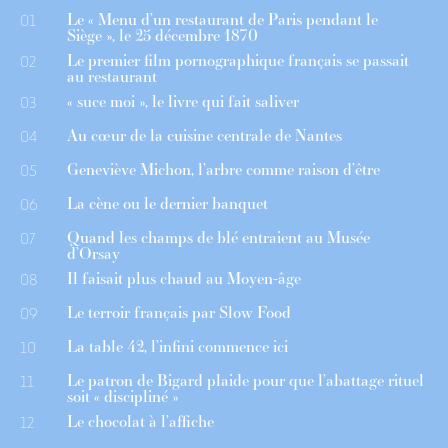
Le « Menu d’un restaurant de Paris pendant le
01
Siège », le 25 décembre 1870
Le premier film pornographique français se passait
02
au restaurant
« suce moi », le livre qui fait saliver
03
Au cœur de la cuisine centrale de Nantes
04
Geneviève Michon, l’arbre comme raison d’être
05
La cène ou le dernier banquet
06
Quand les champs de blé entraient au Musée
07
d’Orsay
Il faisait plus chaud au Moyen-âge
08
Le terroir français par Slow Food
09
La table 42, l’infini commence ici
10
Le patron de Bigard plaide pour que l’abattage rituel
11
soit « discipliné »
Le chocolat à l’affiche
12