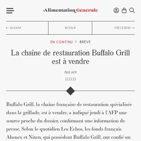
SUIVANT
RETOUR
PRÉCÉDENT
EN CONTINU
BRÈVE
La chaîne de restauration Buffalo Grill
est à vendre
PAR
AFP
12.11.15
Buffalo Grill, la chaîne française de restauration spécialisée
dans la grillade, est à vendre, a indiqué jeudi à l’AFP une
source proche du dossier, confirmant une information de
presse. Selon le quotidien Les Echos, les fonds français
Abenex et Nixen, qui possèdent Buffalo Grill, ont confié un