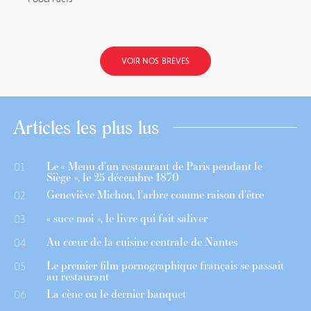
VOIR NOS BRÈVES
Articles les plus lus
Le « Menu d’un restaurant de Paris pendant le
01
Siège », le 25 décembre 1870
Geneviève Michon, l’arbre comme raison d’être
02
« suce moi », le livre qui fait saliver
03
Au cœur de la cuisine centrale de Nantes
04
Le premier film pornographique français se passait
05
au restaurant
La cène ou le dernier banquet
06