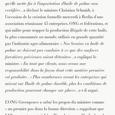
qu’elle mette fin à l’importation d’huile de palme non
certifiée
« , a déclaré le ministre Christian Schmidt, à
l’occasion de la création formelle mercredi à Berlin d’une
association réunissant 43 entreprises, ONG et fédérations, et
qui milite pour stopper la production illégale de cette huile,
la plus consommée au monde, utilisée en grande quantité
par l’industrie agro-alimentaire. «
Nos besoins en huile de
palme ne doivent pas conduire à ce que des surfaces
forestières précieuses soient détruites
« , a expliqué le
ministre. «
En tant que clients, nous avons une
responsabilité dans la façon dont cette matière première
est produite
« . «
Plus nombreuses seront les entreprises qui
misent sur l’huile de palme durable, plus les conditions de
production pourront changer sur place
« , a-t-il argué.
L’ONG Greenpeace a salué les propos du ministre comme
« un premier pas dans la bonne direction », rappelant que