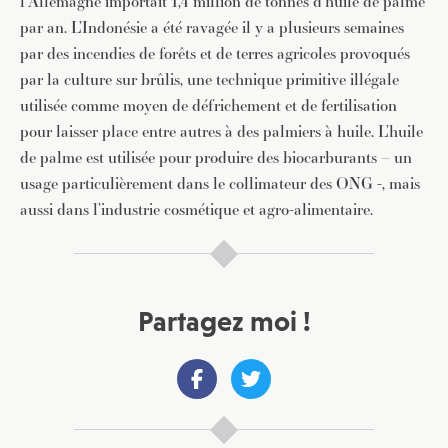
l’Allemagne importait 1,4 million de tonnes d’huile de palme
par an. L’Indonésie a été ravagée il y a plusieurs semaines
par des incendies de forêts et de terres agricoles provoqués
par la culture sur brûlis, une technique primitive illégale
utilisée comme moyen de défrichement et de fertilisation
pour laisser place entre autres à des palmiers à huile. L’huile
de palme est utilisée pour produire des biocarburants – un
usage particulièrement dans le collimateur des ONG -, mais
aussi dans l’industrie cosmétique et agro-alimentaire.
Partagez moi !