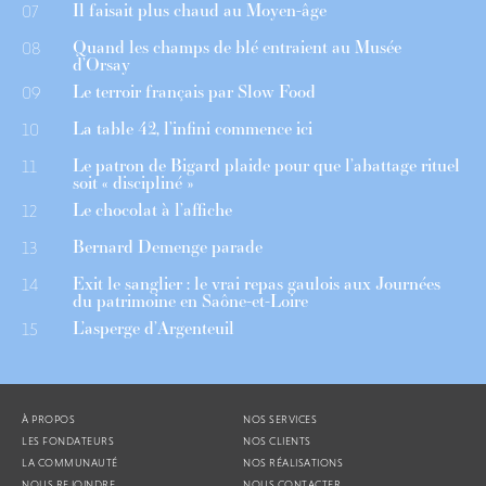
Il faisait plus chaud au Moyen-âge
07
Quand les champs de blé entraient au Musée
08
d’Orsay
Le terroir français par Slow Food
09
La table 42, l’infini commence ici
10
Le patron de Bigard plaide pour que l’abattage rituel
11
soit « discipliné »
Le chocolat à l’affiche
12
Bernard Demenge parade
13
Exit le sanglier : le vrai repas gaulois aux Journées
14
du patrimoine en Saône-et-Loire
L’asperge d’Argenteuil
15
À PROPOS
NOS SERVICES
LES FONDATEURS
NOS CLIENTS
LA COMMUNAUTÉ
NOS RÉALISATIONS
NOUS REJOINDRE
NOUS CONTACTER