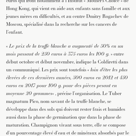
euros qui iront notamment à l’Institut « Mother’s Choice » de
Hong Kong, qui vient en aide aux enfants sans famille et aux
jeunes mères en difficultés, et au centre Dmitry Rogachev de
Moscou, spécialisé dans la recherche sur les cancers de
l’enfant.
«
Le prix de la truffe blanche a augmenté de 50% en un
mois passant de 250 euros à 375 euros les 100 g.
» entre
début octobre et début novembre, indique la Coldiretti dans
un communiqué. Les prix sont toutefois «
loin d’être les plus
élevées de ces dernières années, 500 euros en 2012 et 450
euros en 2017 pour 100 g. pour des pièces pesant en
moyenne 20 grammes
« , précise l’organisation. Le Tuber
magnatum Pico, nom savant de la truffe blanche, se
développe dans des sols qui doivent rester frais et humides
aussi dans la phase de germination que dans la phase de
maturation. Champignon vivant sous terre, elle se compose
d’un pourcentage élevé d’eau et de minéraux absorbés par le