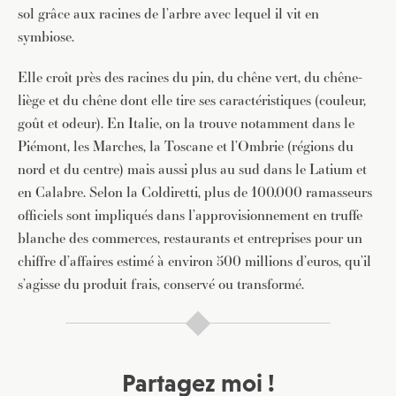
sol grâce aux racines de l’arbre avec lequel il vit en
symbiose.
Elle croît près des racines du pin, du chêne vert, du chêne-
liège et du chêne dont elle tire ses caractéristiques (couleur,
goût et odeur). En Italie, on la trouve notamment dans le
Piémont, les Marches, la Toscane et l’Ombrie (régions du
nord et du centre) mais aussi plus au sud dans le Latium et
en Calabre. Selon la Coldiretti, plus de 100.000 ramasseurs
officiels sont impliqués dans l’approvisionnement en truffe
blanche des commerces, restaurants et entreprises pour un
chiffre d’affaires estimé à environ 500 millions d’euros, qu’il
s’agisse du produit frais, conservé ou transformé.
Partagez moi !