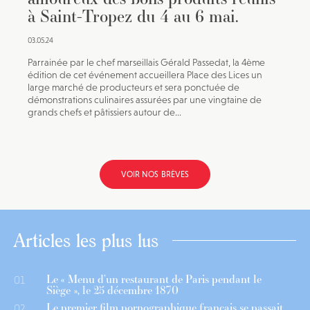
à Saint-Tropez du 4 au 6 mai.
03.05.24
Parrainée par le chef marseillais Gérald Passedat, la 4ème
édition de cet événement accueillera Place des Lices un
large marché de producteurs et sera ponctuée de
démonstrations culinaires assurées par une vingtaine de
grands chefs et pâtissiers autour de...
VOIR NOS BRÈVES
Articles les plus lus
Le « Menu d’un restaurant de Paris pendant le
01
Siège », le 25 décembre 1870
Le premier film pornographique français se passait
02