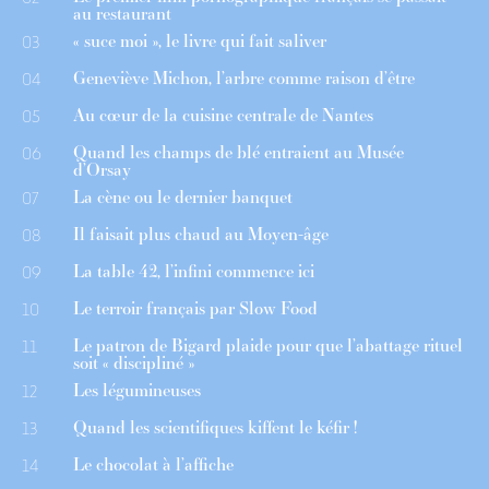
au restaurant
« suce moi », le livre qui fait saliver
03
Geneviève Michon, l’arbre comme raison d’être
04
Au cœur de la cuisine centrale de Nantes
05
Quand les champs de blé entraient au Musée
06
d’Orsay
La cène ou le dernier banquet
07
Il faisait plus chaud au Moyen-âge
08
La table 42, l’infini commence ici
09
Le terroir français par Slow Food
10
Le patron de Bigard plaide pour que l’abattage rituel
11
soit « discipliné »
Les légumineuses
12
Quand les scientifiques kiffent le kéfir !
13
Le chocolat à l’affiche
14