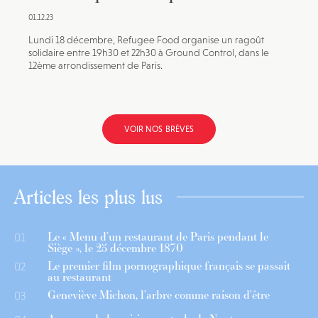
01.12.23
Lundi 18 décembre, Refugee Food organise un ragoût
solidaire entre 19h30 et 22h30 à Ground Control, dans le
12ème arrondissement de Paris.
VOIR NOS BRÈVES
Articles les plus lus
Le « Menu d’un restaurant de Paris pendant le
01
Siège », le 25 décembre 1870
Le premier film pornographique français se passait
02
au restaurant
Geneviève Michon, l’arbre comme raison d’être
03