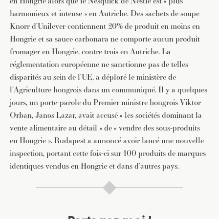
en Hongrie alors que le Nesquick de Nestlé est « plus
harmonieux et intense » en Autriche. Des sachets de soupe
Knorr d’Unilever contiennent 20% de produit en moins en
Hongrie et sa sauce carbonara ne comporte aucun produit
fromager en Hongrie, contre trois en Autriche. La
réglementation européenne ne sanctionne pas de telles
disparités au sein de l’UE, a déploré le ministère de
l’Agriculture hongrois dans un communiqué. Il y a quelques
jours, un porte-parole du Premier ministre hongrois Viktor
Orban, Janos Lazar, avait accusé « les sociétés dominant la
vente alimentaire au détail » de « vendre des sous-produits
en Hongrie ». Budapest a annoncé avoir lancé une nouvelle
inspection, portant cette fois-ci sur 100 produits de marques
identiques vendus en Hongrie et dans d’autres pays.