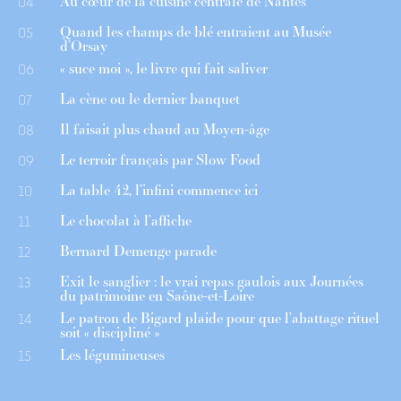
Au cœur de la cuisine centrale de Nantes
04
Quand les champs de blé entraient au Musée
05
d’Orsay
« suce moi », le livre qui fait saliver
06
La cène ou le dernier banquet
07
Il faisait plus chaud au Moyen-âge
08
Le terroir français par Slow Food
09
La table 42, l’infini commence ici
10
Le chocolat à l’affiche
11
Bernard Demenge parade
12
Exit le sanglier : le vrai repas gaulois aux Journées
13
du patrimoine en Saône-et-Loire
Le patron de Bigard plaide pour que l’abattage rituel
14
soit « discipliné »
Les légumineuses
15