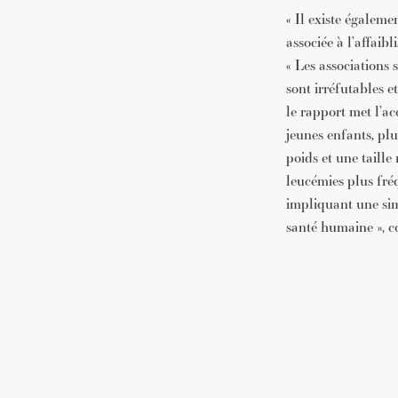
« Il existe égaleme
associée à l’affai
« Les associations s
sont irréfutables e
le rapport met l’ac
jeunes enfants, plu
poids et une taille
leucémies plus fréq
impliquant une simp
santé humaine », c