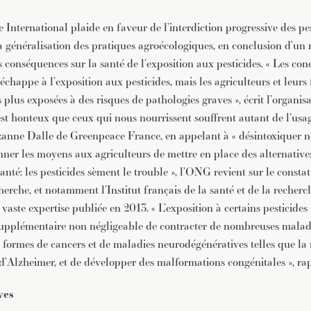
nternational plaide en faveur de l’interdiction progressive des pe
la généralisation des pratiques agroécologiques, en conclusion d’un
conséquences sur la santé de l’exposition aux pesticides. « Les con
’échappe à l’exposition aux pesticides, mais les agriculteurs et leurs 
 plus exposées à des risques de pathologies graves », écrit l’organi
st honteux que ceux qui nous nourrissent souffrent autant de l’usag
Suzanne Dalle de Greenpeace France, en appelant à « désintoxiquer 
onner les moyens aux agriculteurs de mettre en place des alternative
Santé: les pesticides sèment le trouble », l’ONG revient sur le constat
cherche, et notamment l’Institut français de la santé et de la recher
vaste expertise publiée en 2013. « L’exposition à certains pesticides
supplémentaire non négligeable de contracter de nombreuses malad
s formes de cancers et de maladies neurodégénératives telles que la
 d’Alzheimer, et de développer des malformations congénitales », rap
ves