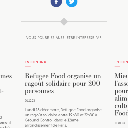
VOUS POURRIEZ AUSSI ÊTRE INTÉRESSÉ PAR
EN CONTINU
EN CON
omes
Refugee Food organise un
Mieu
ragoût solidaire pour 200
l’as
t-
personnes
pour
alim
01.12.23
cult
Lundi 18 décembre, Refugee Food organise
Food
un ragoût solidaire entre 19h30 et 22h30 à
ld
Ground Control, dans le 12ème
nement
11.01.24
arrondissement de Paris.
marché