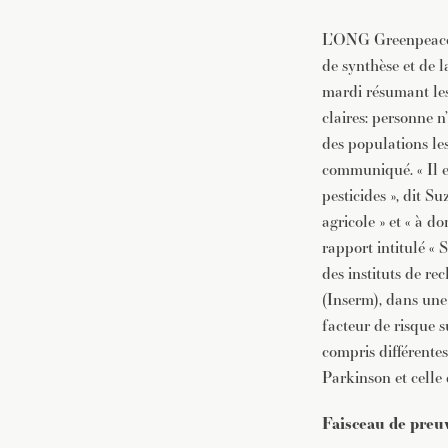
L’ONG Greenpeace I
de synthèse et de 
mardi résumant les 
claires: personne n
des populations les
communiqué. « Il e
pesticides », dit 
agricole » et « à d
rapport intitulé « 
des instituts de re
(Inserm), dans une 
facteur de risque 
compris différente
Parkinson et celle
Faisceau de preu