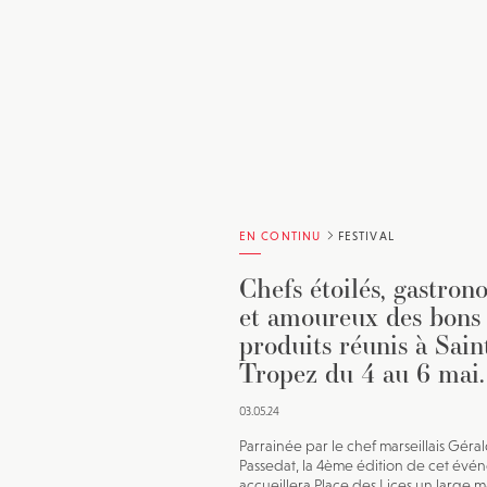
EN CONTINU
FESTIVAL
Chefs étoilés, gastron
et amoureux des bons
produits réunis à Sain
Tropez du 4 au 6 mai.
03.05.24
Parrainée par le chef marseillais Géra
Passedat, la 4ème édition de cet évé
accueillera Place des Lices un large 