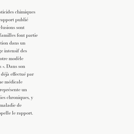
sticides chimiques
 rapport publié
clusions sont
familles font partie
sation dans un
e intensif des
notre modèle
s ». Dans son
 déjà effectué par
che médicale
 représente un
ies chroniques, y
 maladie de
pelle le rapport.