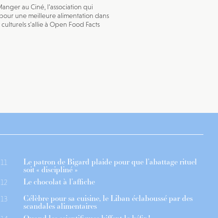
anger au Ciné, l’association qui
our une meilleure alimentation dans
x culturels s’allie à Open Food Facts
Le patron de Bigard plaide pour que l’abattage rituel
11
soit « discipliné »
Le chocolat à l’affiche
12
Célèbre pour sa cuisine, le Liban éclaboussé par des
13
scandales alimentaires