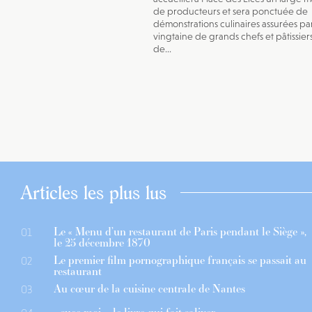
de producteurs et sera ponctuée de
démonstrations culinaires assurées pa
vingtaine de grands chefs et pâtissier
de...
Articles les plus lus
Le « Menu d’un restaurant de Paris pendant le Siège »,
01
le 25 décembre 1870
Le premier film pornographique français se passait au
02
restaurant
Au cœur de la cuisine centrale de Nantes
03