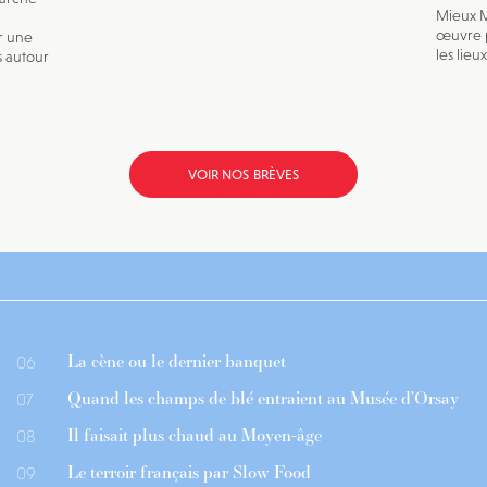
Mieux M
œuvre p
r une
les lieu
s autour
VOIR NOS BRÈVES
La cène ou le dernier banquet
06
Quand les champs de blé entraient au Musée d’Orsay
07
Il faisait plus chaud au Moyen-âge
08
Le terroir français par Slow Food
09