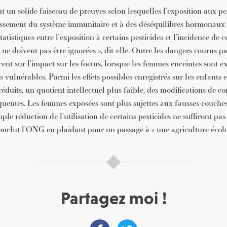
nt un solide faisceau de preuves selon lesquelles l’exposition aux pes
blissement du système immunitaire et à des déséquilibres hormonaux 
tatistiques entre l’exposition à certains pesticides et l’incidence de 
t ne doivent pas être ignorées », dit-elle. Outre les dangers courus pa
cent sur l’impact sur les foetus, lorsque les femmes enceintes sont ex
s vulnérables. Parmi les effets possibles enregistrés sur les enfants
 réduits, un quotient intellectuel plus faible, des modifications de 
uentes. Les femmes exposées sont plus sujettes aux fausses couches.
le réduction de l’utilisation de certains pesticides ne suffiront pas
onclut l’ONG en plaidant pour un passage à « une agriculture écolo
Partagez moi !