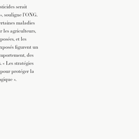
ticides serait
», souligne l’ONG.
certaines maladies
r les agriculteurs,
posées, et les
 exposés figurent un
comportement, des
 « Les stratégies
 pour protéger la
gique ».