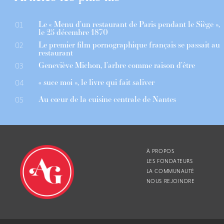
Le « Menu d’un restaurant de Paris pendant le Siège »,
01
le 25 décembre 1870
Le premier film pornographique français se passait au
02
restaurant
Geneviève Michon, l’arbre comme raison d’être
03
« suce moi », le livre qui fait saliver
04
Au cœur de la cuisine centrale de Nantes
05
À PROPOS
LES FONDATEURS
LA COMMUNAUTÉ
NOUS REJOINDRE