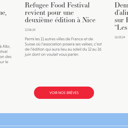
e
Refugee Food Festival
Dema
ue,
revient pour une
d’al
deuxième édition à Nice
sur 
“Les
12.06.24
16.03.24
Parmi les 11 autres villes de France et de
Suisse où l’association posera ses valises, c’est
à Albi,
de l’édition qui aura lieu au soleil du 12 au 16
tival
juin dont on voulait vous parler.
ion des
ur le
VOIR NOS BRÈVES