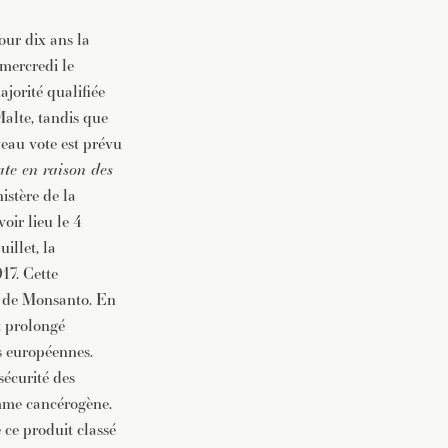
our dix ans la
 mercredi le
jorité qualifiée
Malte, tandis que
veau vote est prévu
ate en raison des
istère de la
oir lieu le 4
illet, la
17. Cette
e de Monsanto. En
t prolongé
es européennes.
écurité des
omme cancérogène.
e ce produit classé