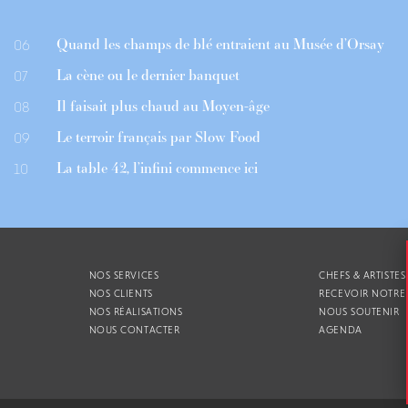
Quand les champs de blé entraient au Musée d’Orsay
06
La cène ou le dernier banquet
07
Il faisait plus chaud au Moyen-âge
08
Le terroir français par Slow Food
09
La table 42, l’infini commence ici
10
NOS SERVICES
CHEFS & ARTISTES
NOS CLIENTS
RECEVOIR NOTRE
NOS RÉALISATIONS
NOUS SOUTENIR
NOUS CONTACTER
AGENDA