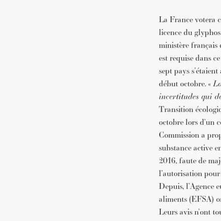
La France votera c
licence du glyphosa
ministère français 
est requise dans ce
sept pays s’étaient
début octobre. «
La
incertitudes qui 
Transition écologiq
octobre lors d’un c
Commission a propo
substance active 
2016, faute de maj
l’autorisation pour
Depuis, l’Agence e
aliments (EFSA) on
Leurs avis n’ont to