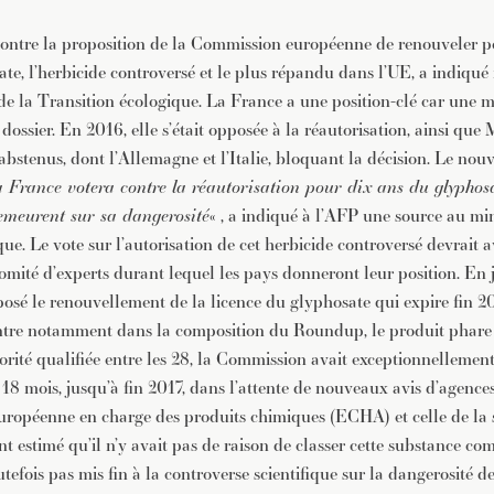
ontre la proposition de la Commission européenne de renouveler p
te, l’herbicide controversé et le plus répandu dans l’UE, a indiqué
de la Transition écologique. La France a une position-clé car une ma
 dossier. En 2016, elle s’était opposée à la réautorisation, ainsi que 
 abstenus, dont l’Allemagne et l’Italie, bloquant la décision. Le nou
 France votera contre la réautorisation pour dix ans du glyphos
demeurent sur sa dangerosité
« , a indiqué à l’AFP une source au min
ue. Le vote sur l’autorisation de cet herbicide controversé devrait av
omité d’experts durant lequel les pays donneront leur position. En ju
sé le renouvellement de la licence du glyphosate qui expire fin 20
entre notamment dans la composition du Roundup, le produit phar
orité qualifiée entre les 28, la Commission avait exceptionnellemen
 18 mois, jusqu’à fin 2017, dans l’attente de nouveaux avis d’agenc
uropéenne en charge des produits chimiques (ECHA) et celle de la s
t estimé qu’il n’y avait pas de raison de classer cette substance c
utefois pas mis fin à la controverse scientifique sur la dangerosité d