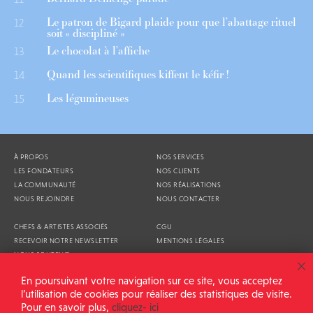
Le patron de Bigard plaide pour que l’abattage rituel
12
soit « discipliné »
Le chocolat à l’affiche
13
Quand les scientifiques kiffent le kéfir !
14
Les légumineuses
15
À PROPOS
NOS SERVICES
LES FONDATEURS
NOS CLIENTS
LA COMMUNAUTÉ
NOS RÉALISATIONS
NOUS REJOINDRE
NOUS CONTACTER
CHEFS & ARTISTES ASSOCIÉS
CGU
RECEVOIR NOTRE NEWSLETTER
MENTIONS LÉGALES
NOUS SOUTENIR
AGENDA
En poursuivant votre navigation sur ce site, vous acceptez
l’utilisation de cookies pour réaliser des statistiques de visite.
Pour en savoir plus,
cliquez- ici
ALIMENTATION GÉNÉRALE © 2026