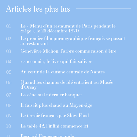
Articles les plus lus
Le « Menu d’un restaurant de Paris pendant le
01
Siège », le 25 décembre 1870
Le premier film pornographique français se passait
02
au restaurant
Geneviève Michon, l’arbre comme raison d’être
03
« suce moi », le livre qui fait saliver
04
Au cœur de la cuisine centrale de Nantes
05
Quand les champs de blé entraient au Musée
06
d’Orsay
La cène ou le dernier banquet
07
Il faisait plus chaud au Moyen-âge
08
Le terroir français par Slow Food
09
La table 42, l’infini commence ici
10
Bernard Demenge parade
11