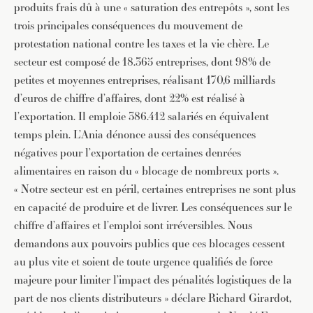
produits frais dû à une « saturation des entrepôts », sont les
trois principales conséquences du mouvement de
protestation national contre les taxes et la vie chère. Le
secteur est composé de 18.365 entreprises, dont 98% de
petites et moyennes entreprises, réalisant 170,6 milliards
d’euros de chiffre d’affaires, dont 22% est réalisé à
l’exportation. Il emploie 386.412 salariés en équivalent
temps plein. L’Ania dénonce aussi des conséquences
négatives pour l’exportation de certaines denrées
alimentaires en raison du « blocage de nombreux ports ».
« Notre secteur est en péril, certaines entreprises ne sont plus
en capacité de produire et de livrer. Les conséquences sur le
chiffre d’affaires et l’emploi sont irréversibles. Nous
demandons aux pouvoirs publics que ces blocages cessent
au plus vite et soient de toute urgence qualifiés de force
majeure pour limiter l’impact des pénalités logistiques de la
part de nos clients distributeurs » déclare Richard Girardot,