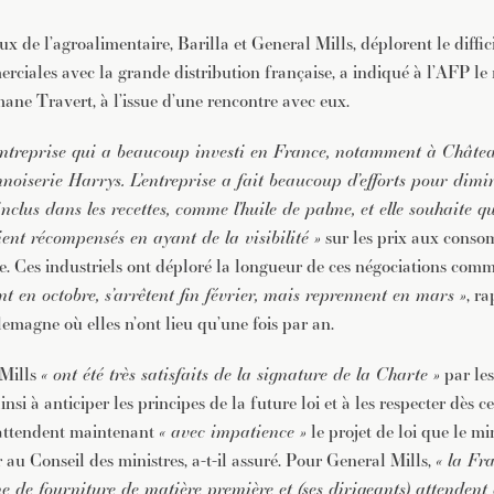
 de l’agroalimentaire, Barilla et General Mills, déplorent le diffic
rciales avec la grande distribution française, a indiqué à l’AFP le 
hane Travert, à l’issue d’une rencontre avec eux.
 entreprise qui a beaucoup investi en France, notamment à Châte
ennoiserie Harrys. L’entreprise a fait beaucoup d’efforts pour dimi
nclus dans les recettes, comme l’huile de palme, et elle souhaite q
ient récompensés en ayant de la visibilité »
sur les prix aux conso
re. Ces industriels ont déploré la longueur de ces négociations com
en octobre, s’arrêtent fin février, mais reprennent en mars »
, ra
lemagne où elles n’ont lieu qu’une fois par an.
 Mills
« ont été très satisfaits de la signature de la Charte »
par les
nsi à anticiper les principes de la future loi et à les respecter dès cet
attendent maintenant
« avec impatience »
le projet de loi que le mi
 au Conseil des ministres, a-t-il assuré. Pour General Mills,
« la Fr
 de fourniture de matière première et (ses dirigeants) attendent 