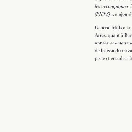
les accompagner à 
(PNNS) »
, a ajouté
General Mills a an
Arras, quant à Bari
années, et
« nous s
de loi issu du trav
perte et encadrer l