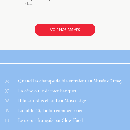
de...
VOIR NOS BRÈVES
Quand les champs de blé entraient au Musée d’Orsay
06
La cène ou le dernier banquet
07
Il faisait plus chaud au Moyen-âge
08
La table 42, l’infini commence ici
09
Le terroir français par Slow Food
10