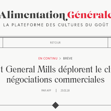
RETOUR
EN CONTINU
BRÈVE
et General Mills déplorent le c
négociations commerciales
PAR
AFP
23.01.18