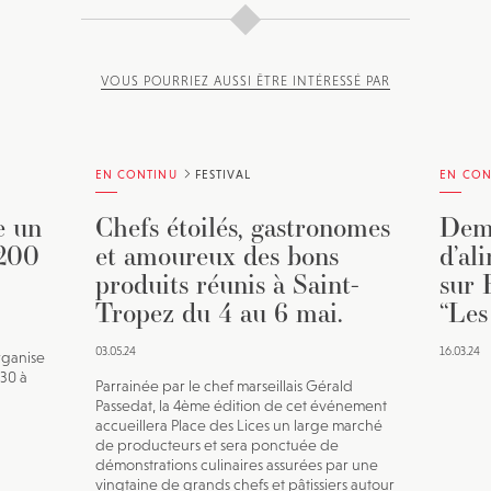
VOUS POURRIEZ AUSSI ÊTRE INTÉRESSÉ PAR
EN CONTINU
FESTIVAL
EN CON
e un
Chefs étoilés, gastronomes
Dema
 200
et amoureux des bons
d’al
produits réunis à Saint-
sur 
Tropez du 4 au 6 mai.
“Les
03.05.24
16.03.24
rganise
h30 à
Parrainée par le chef marseillais Gérald
Passedat, la 4ème édition de cet événement
accueillera Place des Lices un large marché
de producteurs et sera ponctuée de
démonstrations culinaires assurées par une
vingtaine de grands chefs et pâtissiers autour