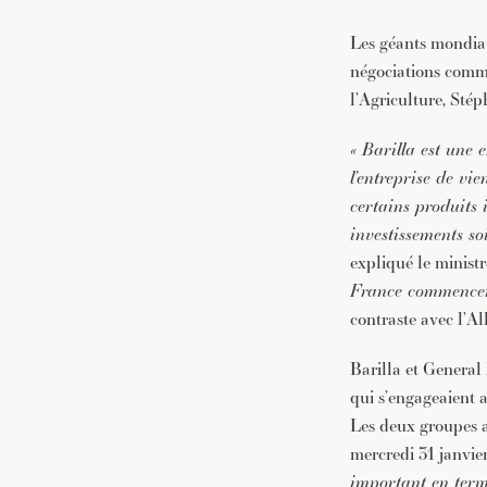
Les géants mondiaux
négociations comme
l’Agriculture, Stép
« Barilla est une
l’entreprise de vi
certains produits i
investissements so
expliqué le minist
France commencent 
contraste avec l’Al
Barilla et General
qui s’engageaient ai
Les deux groupes 
mercredi 31 janvier
important en terme