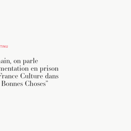
TINU
in, on parle
imentation en prison
France Culture dans
 Bonnes Choses”