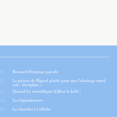
Bernard Demenge parade
11
Le patron de Bigard plaide pour que l’abattage rituel
12
soit « discipliné »
Quand les scientifiques kiffent le kéfir !
13
Les légumineuses
14
Le chocolat à l’affiche
15