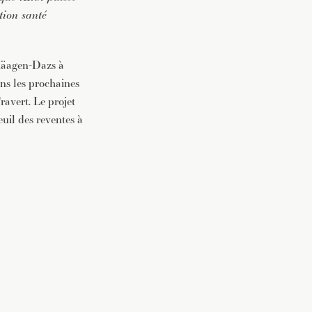
tion santé
 Häagen-Dazs à
ans les prochaines
Travert. Le projet
euil des reventes à