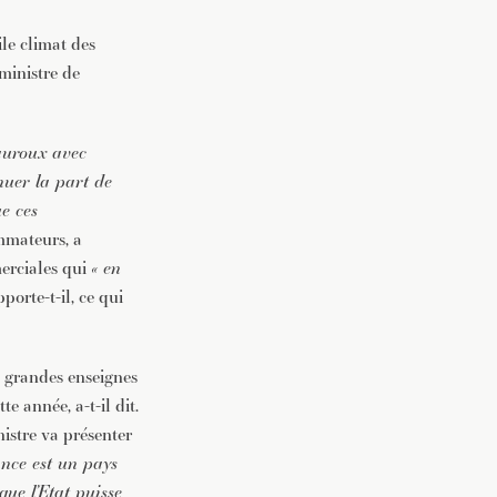
ile climat des
ministre de
auroux avec
nuer la part de
ue ces
mmateurs, a
merciales qui
« en
pporte-t-il, ce qui
 grandes enseignes
te année, a-t-il dit.
nistre va présenter
ance est un pays
que l’Etat puisse