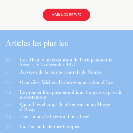
VOIR NOS BRÈVES
Articles les plus lus
Le « Menu d’un restaurant de Paris pendant le
01
Siège », le 25 décembre 1870
Au cœur de la cuisine centrale de Nantes
02
Geneviève Michon, l’arbre comme raison d’être
03
Le premier film pornographique français se passait
04
au restaurant
Quand les champs de blé entraient au Musée
05
d’Orsay
« suce moi », le livre qui fait saliver
06
La cène ou le dernier banquet
07