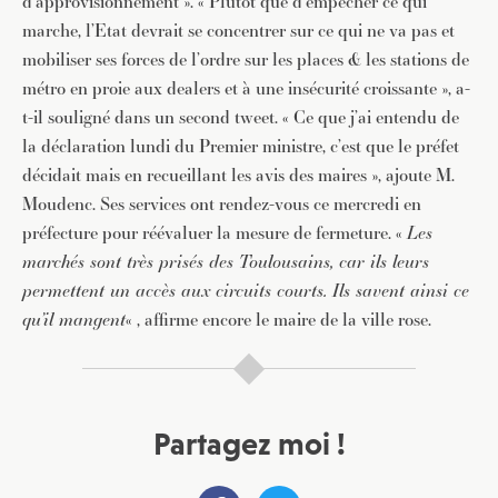
d’approvisionnement ». « Plutôt que d’empêcher ce qui
marche, l’Etat devrait se concentrer sur ce qui ne va pas et
mobiliser ses forces de l’ordre sur les places & les stations de
métro en proie aux dealers et à une insécurité croissante », a-
t-il souligné dans un second tweet. « Ce que j’ai entendu de
la déclaration lundi du Premier ministre, c’est que le préfet
décidait mais en recueillant les avis des maires », ajoute M.
Moudenc. Ses services ont rendez-vous ce mercredi en
préfecture pour réévaluer la mesure de fermeture. «
Les
marchés sont très prisés des Toulousains, car ils leurs
permettent un accès aux circuits courts. Ils savent ainsi ce
qu’il mangent
« , affirme encore le maire de la ville rose.
Partagez moi !