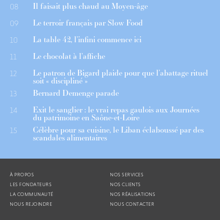
Il faisait plus chaud au Moyen-âge
08
Le terroir français par Slow Food
09
La table 42, l’infini commence ici
10
Le chocolat à l’affiche
11
Le patron de Bigard plaide pour que l’abattage rituel
12
soit « discipliné »
Bernard Demenge parade
13
Exit le sanglier : le vrai repas gaulois aux Journées
14
du patrimoine en Saône-et-Loire
Célèbre pour sa cuisine, le Liban éclaboussé par des
15
scandales alimentaires
À PROPOS
NOS SERVICES
LES FONDATEURS
NOS CLIENTS
LA COMMUNAUTÉ
NOS RÉALISATIONS
NOUS REJOINDRE
NOUS CONTACTER