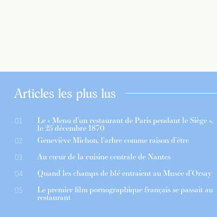
Articles les plus lus
Le « Menu d’un restaurant de Paris pendant le Siège »,
01
le 25 décembre 1870
Geneviève Michon, l’arbre comme raison d’être
02
Au cœur de la cuisine centrale de Nantes
03
Quand les champs de blé entraient au Musée d’Orsay
04
Le premier film pornographique français se passait au
05
restaurant