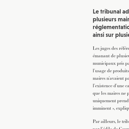
Le tribunal ad
plusieurs mai
réglementation
ainsi sur plus
Les juges des référ
émanant de plusieur
municipaux pris pa
l’usage de produits
maires n’avaient pa
l’existence d’une c
que les maires ne 
uniquement prendre
imminent », expliq
Par ailleurs, le tr
par l’édile de Cou