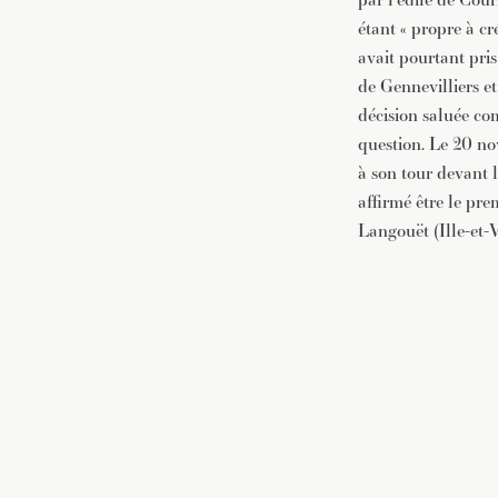
étant « propre à cr
avait pourtant pris
de Gennevilliers e
décision saluée co
question. Le 20 no
à son tour devant 
affirmé être le pre
Langouët (Ille-et-V