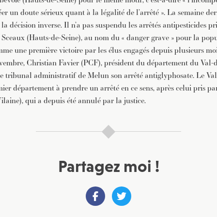
éer un doute sérieux quant à la légalité de l’arrêté ». La semaine der
 la décision inverse. Il n’a pas suspendu les arrêtés antipesticides pr
t Sceaux (Hauts-de-Seine), au nom du « danger grave » pour la pop
mme une première victoire par les élus engagés depuis plusieurs moi
vembre, Christian Favier (PCF), président du département du Val-
le tribunal administratif de Melun son arrêté antiglyphosate. Le Va
mier département à prendre un arrêté en ce sens, après celui pris par
ilaine), qui a depuis été annulé par la justice.
Partagez moi !