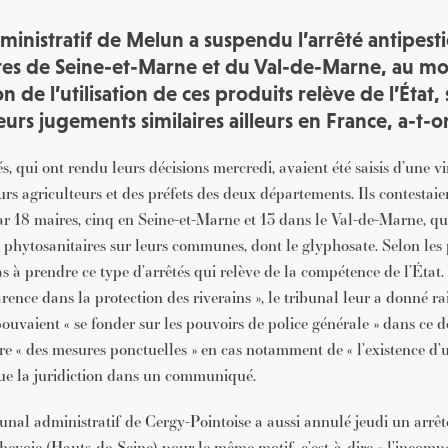
ministratif de Melun a suspendu l’arrêté antipest
res de Seine-et-Marne et du Val-de-Marne, au mot
 de l’utilisation de ces produits relève de l’État, 
ieurs jugements similaires ailleurs en France, a-t-o
és, qui ont rendu leurs décisions mercredi, avaient été saisis d’une v
s agriculteurs et des préfets des deux départements. Ils contestaien
r 18 maires, cinq en Seine-et-Marne et 13 dans le Val-de-Marne, qui
 phytosanitaires sur leurs communes, dont le glyphosate. Selon les p
s à prendre ce type d’arrêtés qui relève de la compétence de l’État.
arence dans la protection des riverains », le tribunal leur a donné ra
pouvaient « se fonder sur les pouvoirs de police générale » dans ce 
 « des mesures ponctuelles » en cas notamment de « l’existence d’u
ue la juridiction dans un communiqué.
ibunal administratif de Cergy-Pointoise a aussi annulé jeudi un arrê
rbevoie (Hauts-de-Seine) pour le même motif, c’est-à-dire « l’incomp