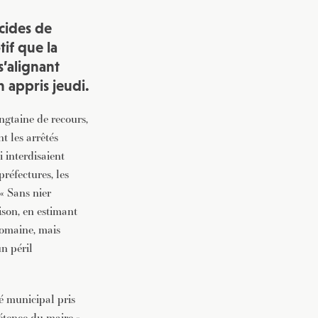
icides de
if que la
s’alignant
n appris jeudi.
ingtaine de recours,
t les arrêtés
 interdisaient
réfectures, les
 « Sans nier
ison, en estimant
domaine, mais
n péril
té municipal pris
étence du maire »,