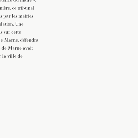
nière, ce tribunal
is par les mairies
ulation. Une
s sur cette
de-Marne, défendra
l-de-Marne avait
 la ville de