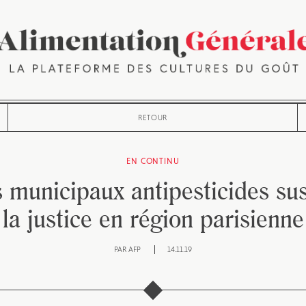
RETOUR
EN CONTINU
s municipaux antipesticides su
la justice en région parisienne
PAR
AFP
14.11.19