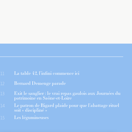
La table 42, l’infini commence ici
11
Bernard Demenge parade
12
Exit le sanglier : le vrai repas gaulois aux Journées du
13
patrimoine en Saône-et-Loire
Le patron de Bigard plaide pour que l’abattage rituel
14
soit « discipliné »
Les légumineuses
15