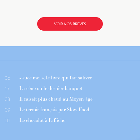
VOIR NOS BRÈVES
« suce moi », le livre qui fait saliver
06
La cène ou le dernier banquet
07
Il faisait plus chaud au Moyen-âge
08
Le terroir français par Slow Food
09
Le chocolat à l’affiche
10