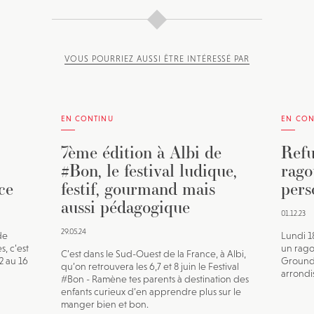
VOUS POURRIEZ AUSSI ÊTRE INTÉRESSÉ PAR
EN CONTINU
EN CON
7ème édition à Albi de
Refu
#Bon, le festival ludique,
rago
ce
festif, gourmand mais
pers
aussi pédagogique
01.12.23
29.05.24
de
Lundi 
s, c’est
un rago
C’est dans le Sud-Ouest de la France, à Albi,
12 au 16
Ground 
qu’on retrouvera les 6,7 et 8 juin le Festival
arrondi
#Bon - Ramène tes parents à destination des
enfants curieux d’en apprendre plus sur le
manger bien et bon.