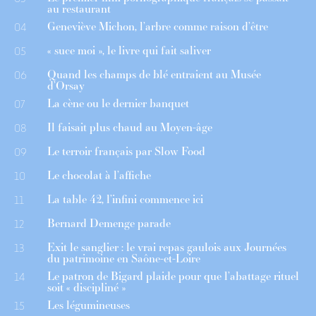
au restaurant
Geneviève Michon, l’arbre comme raison d’être
04
« suce moi », le livre qui fait saliver
05
Quand les champs de blé entraient au Musée
06
d’Orsay
La cène ou le dernier banquet
07
Il faisait plus chaud au Moyen-âge
08
Le terroir français par Slow Food
09
Le chocolat à l’affiche
10
La table 42, l’infini commence ici
11
Bernard Demenge parade
12
Exit le sanglier : le vrai repas gaulois aux Journées
13
du patrimoine en Saône-et-Loire
Le patron de Bigard plaide pour que l’abattage rituel
14
soit « discipliné »
Les légumineuses
15