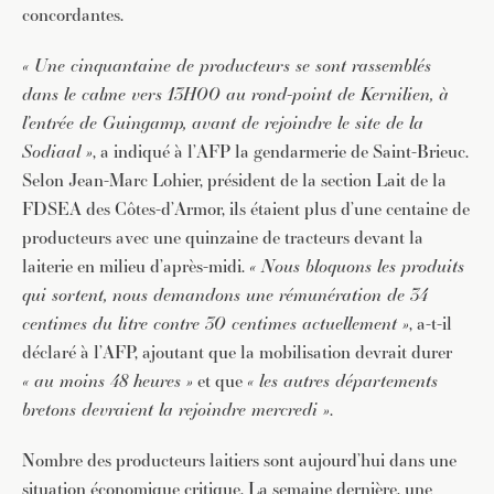
concordantes.
« Une cinquantaine de producteurs se sont rassemblés
dans le calme vers 13H00 au rond-point de Kernilien, à
l’entrée de Guingamp, avant de rejoindre le site de la
Sodiaal »
, a indiqué à l’AFP la gendarmerie de Saint-Brieuc.
Selon Jean-Marc Lohier, président de la section Lait de la
FDSEA des Côtes-d’Armor, ils étaient plus d’une centaine de
producteurs avec une quinzaine de tracteurs devant la
laiterie en milieu d’après-midi.
« Nous bloquons les produits
qui sortent, nous demandons une rémunération de 34
centimes du litre contre 30 centimes actuellement »
, a-t-il
déclaré à l’AFP, ajoutant que la mobilisation devrait durer
« au moins 48 heures »
et que
« les autres départements
bretons devraient la rejoindre mercredi »
.
Nombre des producteurs laitiers sont aujourd’hui dans une
situation économique critique. La semaine dernière, une