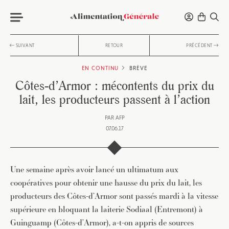
SUIVANT
RETOUR
PRÉCÉDENT
EN CONTINU
BRÈVE
Côtes-d’Armor : mécontents du prix du
lait, les producteurs passent à l’action
PAR
AFP
07.06.17
Une semaine après avoir lancé un ultimatum aux
coopératives pour obtenir une hausse du prix du lait, les
producteurs des Côtes-d’Armor sont passés mardi à la vitesse
supérieure en bloquant la laiterie Sodiaal (Entremont) à
Guinguamp (Côtes-d’Armor), a-t-on appris de sources