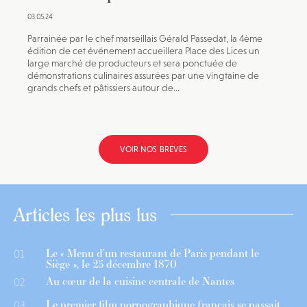
03.05.24
Parrainée par le chef marseillais Gérald Passedat, la 4ème
édition de cet événement accueillera Place des Lices un
large marché de producteurs et sera ponctuée de
démonstrations culinaires assurées par une vingtaine de
grands chefs et pâtissiers autour de...
VOIR NOS BRÈVES
Articles les plus lus
Le « Menu d’un restaurant de Paris pendant le
01
Siège », le 25 décembre 1870
Au cœur de la cuisine centrale de Nantes
02
Le premier film pornographique français se passait
03