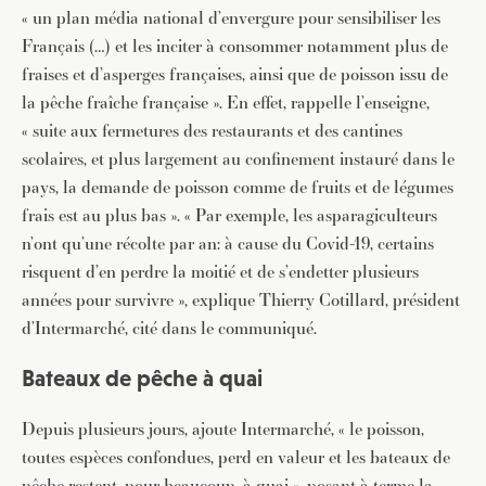
« un plan média national d’envergure pour sensibiliser les
Français (…) et les inciter à consommer notamment plus de
fraises et d’asperges françaises, ainsi que de poisson issu de
la pêche fraîche française ». En effet, rappelle l’enseigne,
« suite aux fermetures des restaurants et des cantines
scolaires, et plus largement au confinement instauré dans le
pays, la demande de poisson comme de fruits et de légumes
frais est au plus bas ». « Par exemple, les asparagiculteurs
n’ont qu’une récolte par an: à cause du Covid-19, certains
risquent d’en perdre la moitié et de s’endetter plusieurs
années pour survivre », explique Thierry Cotillard, président
d’Intermarché, cité dans le communiqué.
Bateaux de pêche à quai
Depuis plusieurs jours, ajoute Intermarché, « le poisson,
toutes espèces confondues, perd en valeur et les bateaux de
pêche restent, pour beaucoup, à quai », posant à terme la