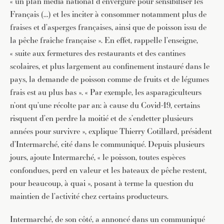
« un plan média national d’envergure pour sensibiliser les
Français (…) et les inciter à consommer notamment plus de
fraises et d’asperges françaises, ainsi que de poisson issu de
la pêche fraîche française ». En effet, rappelle l’enseigne,
« suite aux fermetures des restaurants et des cantines
scolaires, et plus largement au confinement instauré dans le
pays, la demande de poisson comme de fruits et de légumes
frais est au plus bas ». « Par exemple, les asparagiculteurs
n’ont qu’une récolte par an: à cause du Covid-19, certains
risquent d’en perdre la moitié et de s’endetter plusieurs
années pour survivre », explique Thierry Cotillard, président
d’Intermarché, cité dans le communiqué. Depuis plusieurs
jours, ajoute Intermarché, « le poisson, toutes espèces
confondues, perd en valeur et les bateaux de pêche restent,
pour beaucoup, à quai », posant à terme la question du
maintien de l’activité chez certains producteurs.
Intermarché, de son côté, a annoncé dans un communiqué