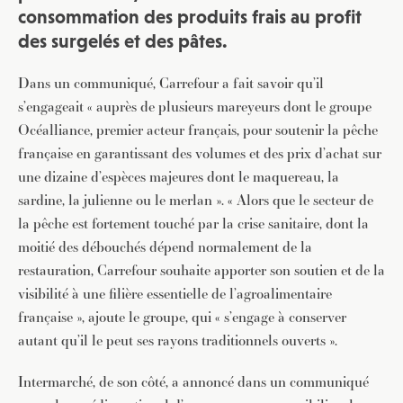
consommation des produits frais au profit
des surgelés et des pâtes.
Dans un communiqué, Carrefour a fait savoir qu’il
s’engageait « auprès de plusieurs mareyeurs dont le groupe
Océalliance, premier acteur français, pour soutenir la pêche
française en garantissant des volumes et des prix d’achat sur
une dizaine d’espèces majeures dont le maquereau, la
sardine, la julienne ou le merlan ». « Alors que le secteur de
la pêche est fortement touché par la crise sanitaire, dont la
moitié des débouchés dépend normalement de la
restauration, Carrefour souhaite apporter son soutien et de la
visibilité à une filière essentielle de l’agroalimentaire
française », ajoute le groupe, qui « s’engage à conserver
autant qu’il le peut ses rayons traditionnels ouverts ».
Intermarché, de son côté, a annoncé dans un communiqué