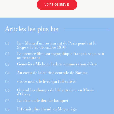
VOIR NOS BRÈVES
Articles les plus lus
Le « Menu d’un restaurant de Paris pendant le
01
Siège », le 25 décembre 1870
Le premier film pornographique français se passait
02
au restaurant
Geneviève Michon, l’arbre comme raison d’être
03
Au cœur de la cuisine centrale de Nantes
04
« suce moi », le livre qui fait saliver
05
Quand les champs de blé entraient au Musée
06
d’Orsay
La cène ou le dernier banquet
07
Il faisait plus chaud au Moyen-âge
08