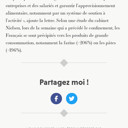
entreprises et des salariés et garantir l’approvisionnement
alimentaire, notamment par un système de soutien à
JE M'INSCRIS À LA NEWSLETTER
l’activité », ajoute la lettre. Selon une étude du cabinet
Pour recevoir toutes les deux semaines notre lettre
Nielsen, lors de la semaine qui a précédé le confinement, les
d’info avec une sélection d’articles …
Français se sont précipités vers les produits de grande
consommation, notamment la farine (+206%) ou les pâtes
(+196%).
Partagez moi !