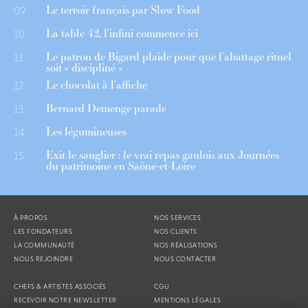
Le terroir français par Slow Food
09
La table 42, l’infini commence ici
10
Le patron de Bigard plaide pour que l’abattage rituel
11
soit « discipliné »
Le chocolat à l’affiche
12
Bernard Demenge parade
13
Les légumineuses
14
Exit le sanglier : le vrai repas gaulois aux Journées
15
du patrimoine en Saône-et-Loire
À PROPOS
NOS SERVICES
LES FONDATEURS
NOS CLIENTS
LA COMMUNAUTÉ
NOS RÉALISATIONS
NOUS REJOINDRE
NOUS CONTACTER
CHEFS & ARTISTES ASSOCIÉS
CGU
RECEVOIR NOTRE NEWSLETTER
MENTIONS LÉGALES