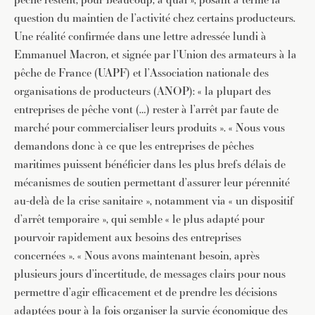
question du maintien de l’activité chez certains producteurs.
Une réalité confirmée dans une lettre adressée lundi à
Emmanuel Macron, et signée par l’Union des armateurs à la
pêche de France (UAPF) et l’Association nationale des
organisations de producteurs (ANOP): « la plupart des
entreprises de pêche vont (…) rester à l’arrêt par faute de
marché pour commercialiser leurs produits ». « Nous vous
demandons donc à ce que les entreprises de pêches
maritimes puissent bénéficier dans les plus brefs délais de
mécanismes de soutien permettant d’assurer leur pérennité
au-delà de la crise sanitaire », notamment via « un dispositif
d’arrêt temporaire », qui semble « le plus adapté pour
pourvoir rapidement aux besoins des entreprises
concernées ». « Nous avons maintenant besoin, après
plusieurs jours d’incertitude, de messages clairs pour nous
permettre d’agir efficacement et de prendre les décisions
adaptées pour à la fois organiser la survie économique des