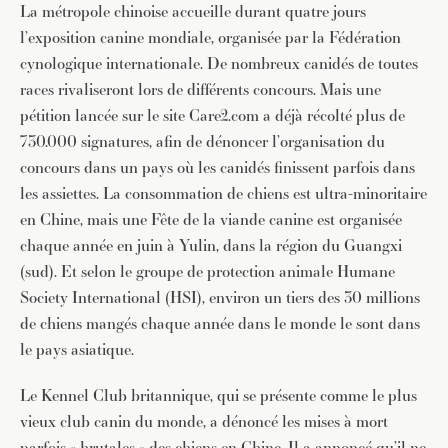
La métropole chinoise accueille durant quatre jours
l’exposition canine mondiale, organisée par la Fédération
cynologique internationale. De nombreux canidés de toutes
races rivaliseront lors de différents concours. Mais une
pétition lancée sur le site Care2.com a déjà récolté plus de
730.000 signatures, afin de dénoncer l’organisation du
concours dans un pays où les canidés finissent parfois dans
les assiettes. La consommation de chiens est ultra-minoritaire
en Chine, mais une Fête de la viande canine est organisée
chaque année en juin à Yulin, dans la région du Guangxi
(sud). Et selon le groupe de protection animale Humane
Society International (HSI), environ un tiers des 30 millions
de chiens mangés chaque année dans le monde le sont dans
le pays asiatique.
Le Kennel Club britannique, qui se présente comme le plus
vieux club canin du monde, a dénoncé les mises à mort
parfois « brutales » des chiens en Chine. Il a annoncé qu’il ne