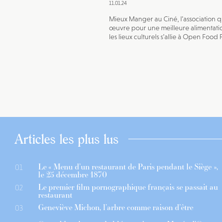
11.01.24
Mieux Manger au Ciné, l’association q
œuvre pour une meilleure alimentati
les lieux culturels s’allie à Open Food 
Articles les plus lus
Le « Menu d’un restaurant de Paris pendant le Siège »,
01
le 25 décembre 1870
Le premier film pornographique français se passait au
02
restaurant
Geneviève Michon, l’arbre comme raison d’être
03