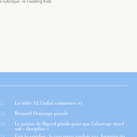
e rubrique : le Fooding Kids.
La table 42, l’infini commence ici
11
Bernard Demenge parade
12
Le patron de Bigard plaide pour que l’abattage rituel
13
soit « discipliné »
Exit le sanglier : le vrai repas gaulois aux Journées du
14