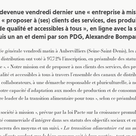
 devenue vendredi dernier une « entreprise à miss
e « proposer à (ses) clients des services, des produ
e qualité et accessibles à tous », en ligne avec la 
is un an et demi par son PDG, Alexandre Bompa
e générale vendredi matin à Aubervilliers (Seine-Saint-Denis), les 
distribution ont voté à 97,72% l’inscription, en préambule des statut
re ». « Notre mission est de proposer à nos clients des services, des p
lité et accessibles à tous à travers l’ensemble des canaux de distri
collaborateurs, à une démarche responsable et pluriculturelle, à n
 à notre capacité d’adaptation aux modes de production et de consom
e leader de la transition alimentaire pour tous », selon ce préambul
 société à mission », prévue par la loi Pacte sur la croissance promu
té commerciale d’intégrer dans ses statuts des objectifs sociaux et
acrera des moyens et un suivi. «
La transition alimentaire est un
nos clients veulent que le bien manger soit à leur portée
« , tout en 