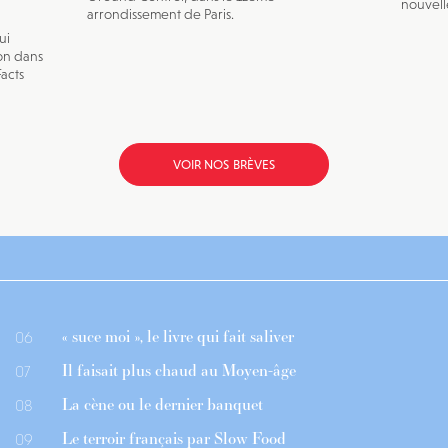
nouvell
arrondissement de Paris.
ui
on dans
Facts
VOIR NOS BRÈVES
« suce moi », le livre qui fait saliver
06
Il faisait plus chaud au Moyen-âge
07
La cène ou le dernier banquet
08
Le terroir français par Slow Food
09