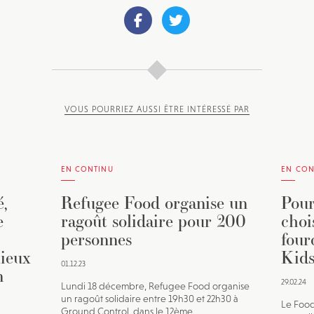
VOUS POURRIEZ AUSSI ÊTRE INTÉRESSÉ PAR
EN CONTINU
EN CON
,
Refugee Food organise un
Pour
e
ragoût solidaire pour 200
choi
personnes
four
lieux
Kids
01.12.23
n
29.02.24
Lundi 18 décembre, Refugee Food organise
un ragoût solidaire entre 19h30 et 22h30 à
Le Food
Ground Control, dans le 12ème