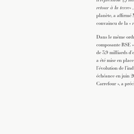
retour à la terre
« 
planète, a affirmé
convaincu de la «
Dans le même ordre 
composante RSE » (
de 3,9 milliards d’
a été mise en plac
l’évolution de l’in
échéance en juin 20
Carrefour », a pré