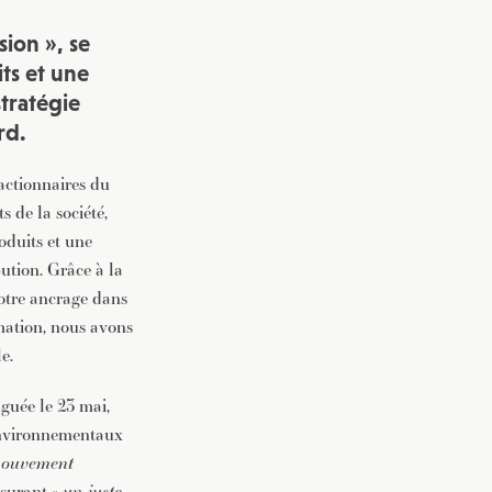
ion », se
its et une
stratégie
rd.
actionnaires du
s de la société,
roduits et une
bution. Grâce à la
otre ancrage dans
mation, nous avons
e.
lguée le 23 mai,
 environnementaux
 mouvement
assurant «
un juste