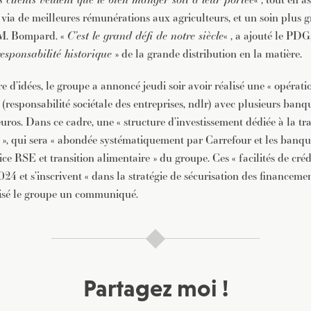
, via de meilleures rémunérations aux agriculteurs, et un soin plus 
 M. Bompard. «
C’est le grand défi de notre siècle
« , a ajouté le PDG,
responsabilité historique
» de la grande distribution en la matière.
d’idées, le groupe a annoncé jeudi soir avoir réalisé une « opérati
responsabilité sociétale des entreprises, ndlr) avec plusieurs banqu
euros. Dans ce cadre, une « structure d’investissement dédiée à la tr
e », qui sera « abondée systématiquement par Carrefour et les banqu
dice RSE et transition alimentaire » du groupe. Ces « facilités de créd
24 et s’inscrivent « dans la stratégie de sécurisation des financeme
cisé le groupe un communiqué.
Partagez moi !