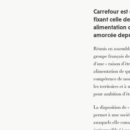
Carrefour est
fixant celle d
alimentation d
amorcée depu
Réunis en assemblé
groupe français de 
d’une « raison d’êt
alimentation de qua
compétence de nos 
les territoires et
pour ambition d’êtr
La disposition de «
permet à une socié
auxquels elle cons
irrépressible (..) 