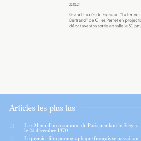
25.01.24
Grand succès du Fipadoc, "La ferme 
Bertrand" de Gilles Perret en projecti
débat avant sa sortie en salle le 31 jan
Articles les plus lus
Le « Menu d’un restaurant de Paris pendant le Siège »,
01
le 25 décembre 1870
Le premier film pornographique français se passait au
02