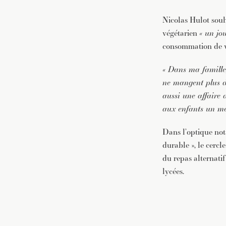
Nicolas Hulot souh
végétarien
« un jo
consommation de via
« Dans ma famille,
ne mangent plus d
aussi une affaire 
aux enfants un me
Dans l’optique not
durable », le cercl
du repas alternatif
lycées.