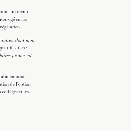
fants un menu
nterrogé sur sa
végétarien.
autres, dont moi,
que-t-il.
« C’est
laires proposent
 alimentation
ation de l’option
 collèges et les