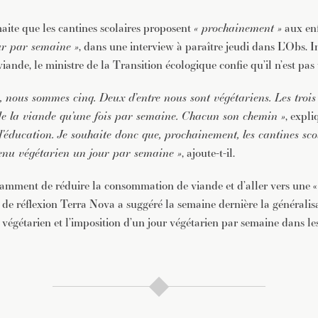
aite que les cantines scolaires proposent
« prochainement »
aux en
ur par semaine »
, dans une interview à paraître jeudi dans L’Obs. I
nde, le ministre de la Transition écologique confie qu’il n’est pas 
 nous sommes cinq. Deux d’entre nous sont végétariens. Les trois 
e la viande qu’une fois par semaine. Chacun son chemin »
, expli
d’éducation. Je souhaite donc que, prochainement, les cantines sco
nu végétarien un jour par semaine »
, ajoute-t-il.
amment de réduire la consommation de viande et d’aller vers une «
e de réflexion Terra Nova a suggéré la semaine dernière la généralis
 végétarien et l’imposition d’un jour végétarien par semaine dans les