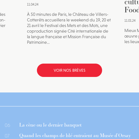
cult
11.04.24
Food
des
À 50 minutes de Paris, le Château de Villers-
on-
Cotterêts accueillera le weekend du 19, 20 et
11.01.24
vier
21 avril le Festival des Mets et des Mots, une
Mieux M
coproduction signée Cité internationale de
œuvre p
la langue française et Mission Française du
les lieu
Patrimoine...
VOIR NOS BRÈVES
La cène ou le dernier banquet
06
Quand les champs de blé entraient au Musée d’Orsay
07