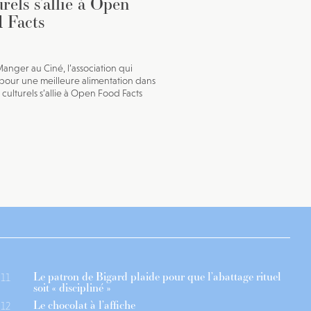
urels s’allie à Open
 Facts
anger au Ciné, l’association qui
our une meilleure alimentation dans
x culturels s’allie à Open Food Facts
Le patron de Bigard plaide pour que l’abattage rituel
11
soit « discipliné »
Le chocolat à l’affiche
12