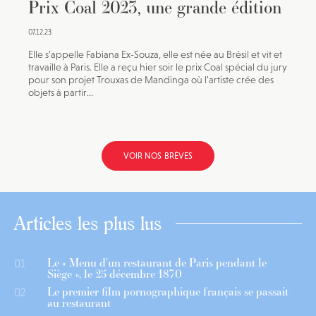
Prix Coal 2023, une grande édition
07.12.23
Elle s’appelle Fabiana Ex-Souza, elle est née au Brésil et vit et
travaille à Paris. Elle a reçu hier soir le prix Coal spécial du jury
pour son projet Trouxas de Mandinga où l’artiste crée des
objets à partir...
VOIR NOS BRÈVES
Articles les plus lus
Le « Menu d’un restaurant de Paris pendant le
01
Siège », le 25 décembre 1870
Le premier film pornographique français se passait
02
au restaurant