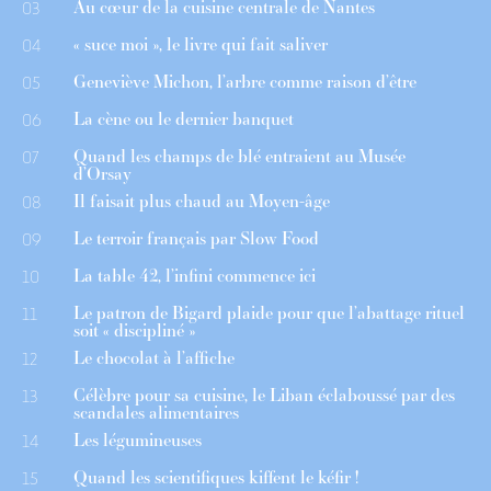
Au cœur de la cuisine centrale de Nantes
03
« suce moi », le livre qui fait saliver
04
Geneviève Michon, l’arbre comme raison d’être
05
La cène ou le dernier banquet
06
Quand les champs de blé entraient au Musée
07
d’Orsay
Il faisait plus chaud au Moyen-âge
08
Le terroir français par Slow Food
09
La table 42, l’infini commence ici
10
Le patron de Bigard plaide pour que l’abattage rituel
11
soit « discipliné »
Le chocolat à l’affiche
12
Célèbre pour sa cuisine, le Liban éclaboussé par des
13
scandales alimentaires
Les légumineuses
14
Quand les scientifiques kiffent le kéfir !
15