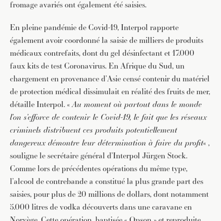
fromage avariés ont également été saisies.
En pleine pandémie de Covid-19, Interpol rapporte
également avoir coordonné la saisie de milliers de produits
médicaux contrefaits, dont du gel désinfectant et 17.000
faux kits de test Coronavirus. En Afrique du Sud, un
chargement en provenance d’Asie censé contenir du matériel
de protection médical dissimulait en réalité des fruits de mer,
détaille Interpol. «
Au moment où partout dans le monde
l’on s’efforce de contenir le Covid-19, le fait que les réseaux
criminels distribuent ces produits potentiellement
dangereux démontre leur détermination à faire du profit
« ,
souligne le secrétaire général d’Interpol Jürgen Stock.
Comme lors de précédentes opérations du même type,
l’alcool de contrebande a constitué la plus grande part des
saisies, pour plus de 20 millions de dollars, dont notamment
5.000 litres de vodka découverts dans une caravane en
Norvège. Cette opération, baptisée « Opson » et reproduite