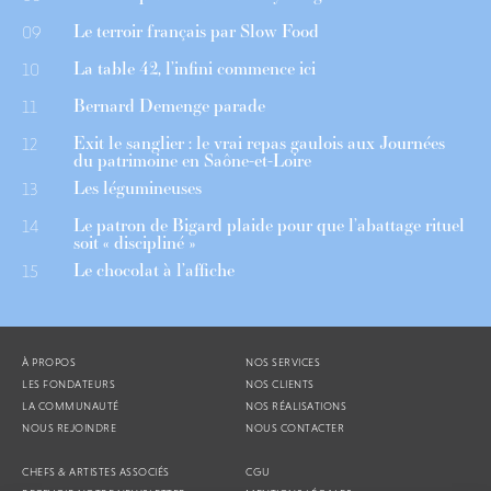
Le terroir français par Slow Food
09
La table 42, l’infini commence ici
10
Bernard Demenge parade
11
Exit le sanglier : le vrai repas gaulois aux Journées
12
du patrimoine en Saône-et-Loire
Les légumineuses
13
Le patron de Bigard plaide pour que l’abattage rituel
14
soit « discipliné »
Le chocolat à l’affiche
15
À PROPOS
NOS SERVICES
LES FONDATEURS
NOS CLIENTS
LA COMMUNAUTÉ
NOS RÉALISATIONS
NOUS REJOINDRE
NOUS CONTACTER
CHEFS & ARTISTES ASSOCIÉS
CGU