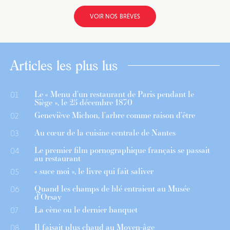
VOIR NOS BRÈVES
Articles les plus lus
Le « Menu d’un restaurant de Paris pendant le
01
Siège », le 25 décembre 1870
Geneviève Michon, l’arbre comme raison d’être
02
Au cœur de la cuisine centrale de Nantes
03
Le premier film pornographique français se passait
04
au restaurant
« suce moi », le livre qui fait saliver
05
Quand les champs de blé entraient au Musée
06
d’Orsay
La cène ou le dernier banquet
07
Il faisait plus chaud au Moyen-âge
08