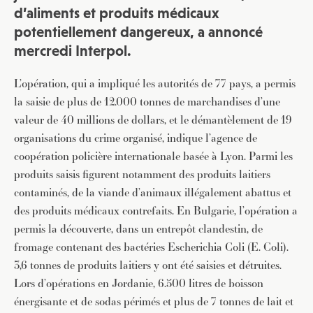
d’aliments et produits médicaux
potentiellement dangereux, a annoncé
mercredi Interpol.
L’opération, qui a impliqué les autorités de 77 pays, a permis
la saisie de plus de 12.000 tonnes de marchandises d’une
valeur de 40 millions de dollars, et le démantèlement de 19
organisations du crime organisé, indique l’agence de
coopération policière internationale basée à Lyon. Parmi les
produits saisis figurent notamment des produits laitiers
contaminés, de la viande d’animaux illégalement abattus et
des produits médicaux contrefaits. En Bulgarie, l’opération a
permis la découverte, dans un entrepôt clandestin, de
fromage contenant des bactéries Escherichia Coli (E. Coli).
3,6 tonnes de produits laitiers y ont été saisies et détruites.
Lors d’opérations en Jordanie, 6.500 litres de boisson
énergisante et de sodas périmés et plus de 7 tonnes de lait et