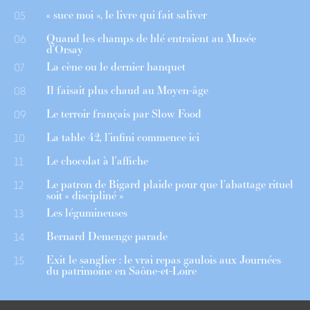
« suce moi », le livre qui fait saliver
05
Quand les champs de blé entraient au Musée
06
d’Orsay
La cène ou le dernier banquet
07
Il faisait plus chaud au Moyen-âge
08
Le terroir français par Slow Food
09
La table 42, l’infini commence ici
10
Le chocolat à l’affiche
11
Le patron de Bigard plaide pour que l’abattage rituel
12
soit « discipliné »
Les légumineuses
13
Bernard Demenge parade
14
Exit le sanglier : le vrai repas gaulois aux Journées
15
du patrimoine en Saône-et-Loire