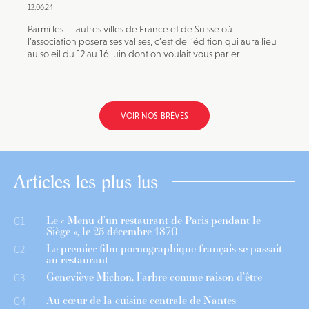
12.06.24
Parmi les 11 autres villes de France et de Suisse où
l’association posera ses valises, c’est de l’édition qui aura lieu
au soleil du 12 au 16 juin dont on voulait vous parler.
VOIR NOS BRÈVES
Articles les plus lus
Le « Menu d’un restaurant de Paris pendant le
01
Siège », le 25 décembre 1870
Le premier film pornographique français se passait
02
au restaurant
Geneviève Michon, l’arbre comme raison d’être
03
Au cœur de la cuisine centrale de Nantes
04