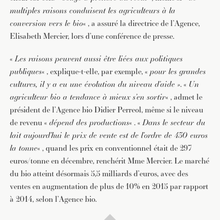
multiples raisons conduisent les agriculteurs à la
conversion vers le bio
« , a assuré la directrice de l’Agence,
Elisabeth Mercier, lors d’une conférence de presse.
«
Les raisons peuvent aussi être liées aux politiques
publiques
« , explique-t-elle, par exemple, «
pour les grandes
cultures, il y a eu une évolution du niveau d’aide »
. «
Un
agriculteur bio a tendance à mieux s’en sortir
« , admet le
président de l’Agence bio Didier Perreol, même si le niveau
de revenu «
dépend des productions
« . «
Dans le secteur du
lait aujourd’hui le prix de vente est de l’ordre de 430 euros
la tonne
« , quand les prix en conventionnel était de 297
euros/tonne en décembre, renchérit Mme Mercier. Le marché
du bio atteint désormais 5,5 milliards d’euros, avec des
ventes en augmentation de plus de 10% en 2015 par rapport
à 2014, selon l’Agence bio.