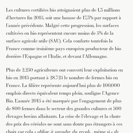
Les cultures certifiées bio atteignaient plus de 1,3 millions
d’hectares fin 2015, soit une hausse de 17,3% par rapport à
l’année précédente. Malgré cette progression, les surfaces
cultivées en bio représentent encore moins de 5% de la
surface agricole utile (SAU). Cela conforte toutefois la
France comme troisième pays européen producteur de bio
derrière l’Espagne et l’Italie, et devant l’Allemagne.
Plus de 2.250 agriculteurs ont converti leur exploitation en
bio en 2015 portant à 28.725 le nombre de fermes bio en
France. La filière représente aujourd’hui plus de 100.000
emplois directs équivalent temps plein, souligne l’Agence
Bio. L’année 2015 a été marquée par l’engagement de plus
de 800 fermes dans le secteur des grandes cultures et 500
élevages bovins allaitants. La crise de l’élevage et la chute
des prix des céréales ne sont sans doute pas étrangers à ces
choix car cela «
oblige à prendre du recul
« , même si «
de