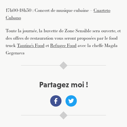
17h00-18h30 : Concert de musique cubaine –
Cuarteto
Cubano
JE M'INSCRIS À LA NEWSLETTER
Pour recevoir toutes les deux semaines notre lettre
Toute la journée, la buvette de Zone Sensible sera ouverte, et
d’info avec une sélection d’articles …
des offres de restauration vous seront proposées par le food
truck
Tantine’s Food
et
Refugee Food
avec la cheffe Magda
Gegenava
Partagez moi !