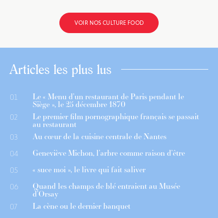
VOIR NOS CULTURE FOOD
Articles les plus lus
Le « Menu d’un restaurant de Paris pendant le
01
Siège », le 25 décembre 1870
Le premier film pornographique français se passait
02
au restaurant
Au cœur de la cuisine centrale de Nantes
03
Geneviève Michon, l’arbre comme raison d’être
04
« suce moi », le livre qui fait saliver
05
Quand les champs de blé entraient au Musée
06
d’Orsay
La cène ou le dernier banquet
07