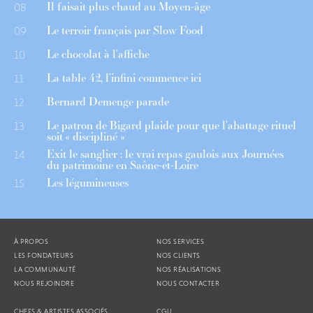
Il faisait plus chaud au Moyen-âge
08
Le terroir français par Slow Food
09
Le chocolat à l’affiche
10
La table 42, l’infini commence ici
11
Bernard Demenge parade
12
Le patron de Bigard plaide pour que l’abattage rituel
13
soit « discipliné »
Exit le sanglier : le vrai repas gaulois aux Journées
14
du patrimoine en Saône-et-Loire
Les légumineuses
15
À PROPOS
NOS SERVICES
LES FONDATEURS
NOS CLIENTS
LA COMMUNAUTÉ
NOS RÉALISATIONS
NOUS REJOINDRE
NOUS CONTACTER
CHEFS & ARTISTES ASSOCIÉS
CGU