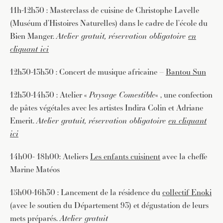
11h-12h30 : Masterclass de cuisine de Christophe Lavelle
(Muséum d’Histoires Naturelles) dans le cadre de l’école du
Bien Manger.
Atelier gratuit, réservation obligatoire
en
cliquant ici
12h30-13h30 : Concert de musique africaine –
Bantou Sun
12h30-14h30 : Atelier «
Paysage Comestible
« , une confection
de pâtes végétales avec les artistes Indira Colin et Adriane
Emerit.
Atelier gratuit, réservation obligatoire
en cliquant
ici
14h00- 18h00: Ateliers
Les enfants cuisinent
avec la cheffe
Marine Matéos
15h00-16h30 : Lancement de la résidence du
collectif Enoki
(avec le soutien du Département 93) et dégustation de leurs
mets préparés.
Atelier gratuit