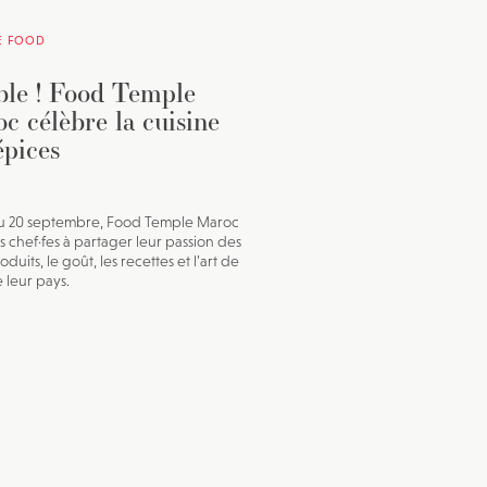
E FOOD
ble ! Food Temple
c célèbre la cuisine
épices
u 20 septembre, Food Temple Maroc
es chef·fes à partager leur passion des
duits, le goût, les recettes et l’art de
 leur pays.