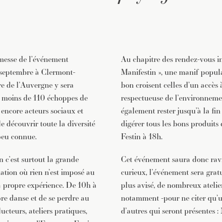
romesse de l’événement
Au chapitre des rendez-vous in
8 septembre à Clermont-
Manifestin », une manif popul
re de l’Auvergne y sera
bon croisent celles d’un accès 
s moins de 110 échoppes de
respectueuse de l’environnemen
 encore acteurs sociaux et
également rester jusqu’à la fin
e découvrir toute la diversité
digérer tous les bons produits
 peu connue.
Festin à 18h.
n c’est surtout la grande
Cet événement saura donc ravi
mation où rien n’est imposé au
curieux, l’événement sera grat
sa propre expérience. De 10h à
plus avisé, de nombreux atelie
pre danse et de se perdre au
notamment -pour ne citer qu’u
cteurs, ateliers pratiques,
d’autres qui seront présentes :