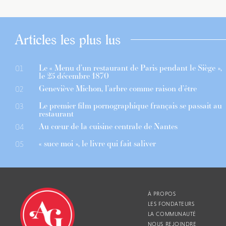
Articles les plus lus
Le « Menu d’un restaurant de Paris pendant le Siège »,
01
le 25 décembre 1870
Geneviève Michon, l’arbre comme raison d’être
02
Le premier film pornographique français se passait au
03
restaurant
Au cœur de la cuisine centrale de Nantes
04
« suce moi », le livre qui fait saliver
05
À PROPOS
LES FONDATEURS
LA COMMUNAUTÉ
NOUS REJOINDRE