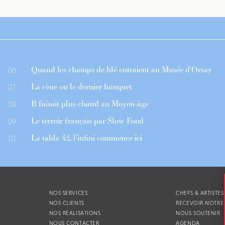
Quand les champs de blé entraient au Musée d’Orsay
06
La cène ou le dernier banquet
07
Il faisait plus chaud au Moyen-âge
08
Le terroir français par Slow Food
09
La table 42, l’infini commence ici
10
NOS SERVICES
CHEFS & ARTISTES
NOS CLIENTS
RECEVOIR NOTRE
NOS RÉALISATIONS
NOUS SOUTENIR
NOUS CONTACTER
AGENDA