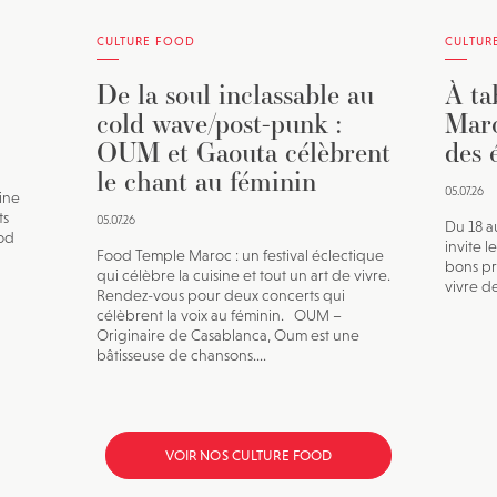
CULTURE FOOD
CULTUR
De la soul inclassable au
À ta
cold wave/post-punk :
Maro
OUM et Gaouta célèbrent
des 
le chant au féminin
05.07.26
sine
ts
05.07.26
Du 18 a
ood
invite l
Food Temple Maroc : un festival éclectique
bons pro
qui célèbre la cuisine et tout un art de vivre.
vivre de
Rendez-vous pour deux concerts qui
célèbrent la voix au féminin. OUM –
Originaire de Casablanca, Oum est une
bâtisseuse de chansons....
VOIR NOS CULTURE FOOD