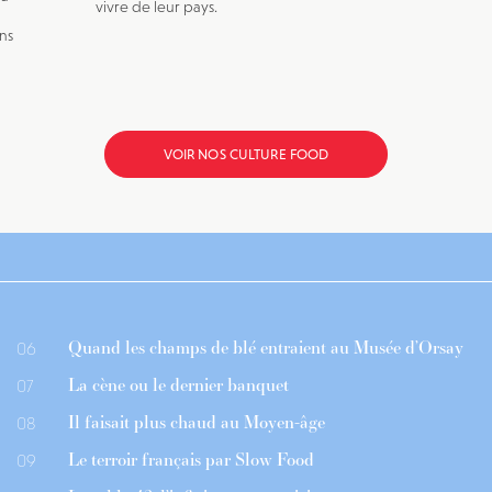
vivre de leur pays.
ns
VOIR NOS CULTURE FOOD
Quand les champs de blé entraient au Musée d’Orsay
06
La cène ou le dernier banquet
07
Il faisait plus chaud au Moyen-âge
08
Le terroir français par Slow Food
09