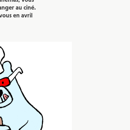
anger au ciné.
vec une
vous en avril