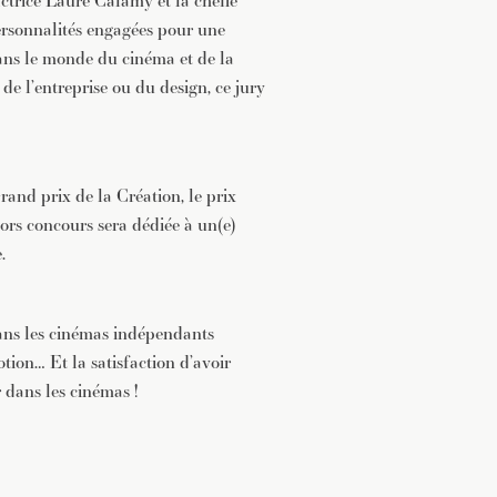
actrice Laure Calamy et la cheffe
rsonnalités engagées pour une
dans le monde du cinéma et de la
de l’entreprise ou du design, ce jury
Grand prix de la Création, le prix
ors concours sera dédiée à un(e)
.
dans les cinémas indépendants
ion… Et la satisfaction d’avoir
 dans les cinémas !