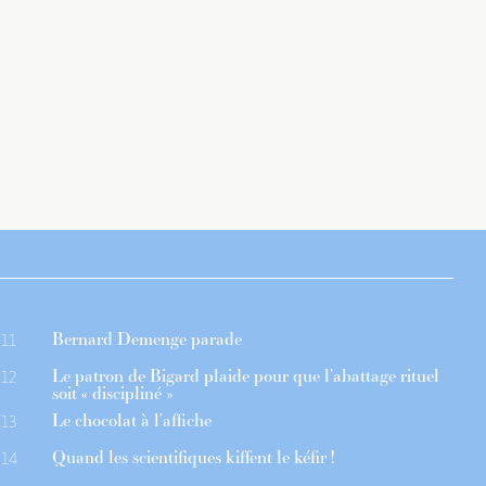
Bernard Demenge parade
11
Le patron de Bigard plaide pour que l’abattage rituel
12
soit « discipliné »
Le chocolat à l’affiche
13
Quand les scientifiques kiffent le kéfir !
14