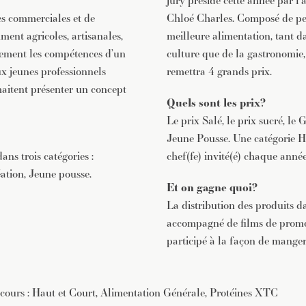
jury présidé cette année par l’
es commerciales et de
Chloé Charles. Composé de pe
ment agricoles, artisanales,
meilleure alimentation, tant 
lement les compétences d’un
culture que de la gastronomie, 
ux jeunes professionnels
remettra 4 grands prix.
aitent présenter un concept
Quels sont les prix?
Le prix Salé, le prix sucré, le 
Jeune Pousse. Une catégorie H
ns trois catégories :
chef(fe) invité(é) chaque année
ation, Jeune pousse.
Et on gagne quoi?
La distribution des produits 
accompagné de films de promot
participé à la façon de manger
cours : Haut et Court, Alimentation Générale, Protéines XTC