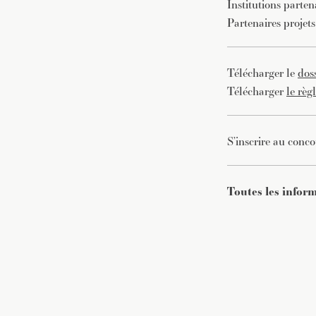
Institutions parten
Partenaires projet
Télécharger le
dos
Télécharger
le règ
S’inscrire au conco
Toutes les inform