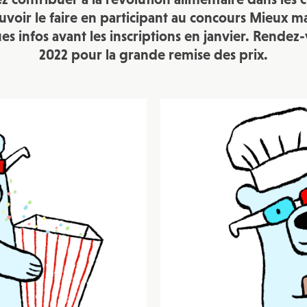
JE M'INSCRIS À LA NEWSLETTER
ouvoir le faire en participant au concours Mieux m
Pour recevoir toutes les deux semaines notre lettre d’info a
es infos avant les inscriptions en janvier. Rendez-
sélection d’articles …
2022 pour la grande remise des prix.