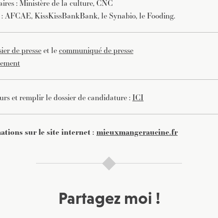
aires : Ministère de la culture, CNC
s : AFCAE, KissKissBankBank, le Synabio, le Fooding.
sier de presse
et le
communiqué de presse
lement
urs et remplir le dossier de candidature :
ICI
ations sur le site internet :
mieuxmangeraucine.fr
Partagez moi !