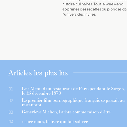
histoire culinaires. Tout le week-end,
apprenez des recettes ou plongez da
l'univers des invités.
Articles les plus lus
Le « Menu d’un restaurant de Paris pendant le Siège »,
01
le 25 décembre 1870
Le premier film pornographique français se passait au
02
restaurant
Geneviève Michon, l’arbre comme raison d’être
03
« suce moi », le livre qui fait saliver
04