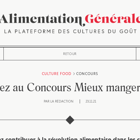
RETOUR
CULTURE FOOD
CONCOURS
pez au Concours Mieux manger
PAR
LA RÉDACTION
23.11.21
z contribuer à la révolution alimentaire dans les