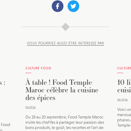
VOUS POURRIEZ AUSSI ÊTRE INTÉRESSÉ PAR
CULTURE FOOD
CULTUR
 :
À table ! Food Temple
10 li
Maroc célèbre la cuisine
cuis
des épices
06.07.26
05.07.26
Voici un
marocai
Du 18 au 20 septembre, Food Temple Maroc
phares 
invite les chef·fes à partager leur passion des
l Food
Temple
bons produits, le goût, les recettes et l’art de
ou