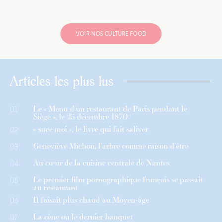
VOIR NOS CULTURE FOOD
Articles les plus lus
Le « Menu d’un restaurant de Paris pendant le
01
Siège », le 25 décembre 1870
« suce moi », le livre qui fait saliver
02
Geneviève Michon, l’arbre comme raison d’être
03
Au cœur de la cuisine centrale de Nantes
04
Le premier film pornographique français se passait
05
au restaurant
Il faisait plus chaud au Moyen-âge
06
La cène ou le dernier banquet
07