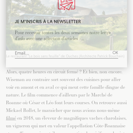
JE M'INSCRIS À LA NEWSLETTER
Pour recevoir toutes les deux semaines notre lettre
d’info avec une sélection d’articles …
Le restaurant "Le bois sans feuille" de Ouches (Architecte Patrick Bouchain)
Alors, quatre heures en circuit fermé ? Et bien, non encore.
Wiseman au contraire sort souvent des cuisines pour aller
voir en amont et en aval ce qui meut cette famille dingue de
nature. Le film commence d’ailleurs par le Marché de
Roanne où César et Léo font leurs courses. On retrouve aussi
Mickael Rollet, le maraicher que nous avions nous-même
filmé
en 2018, un éleveur de magnifiques vaches charolaises,
un vigneron qui met en valeur l’appellation Côte-Roannaise