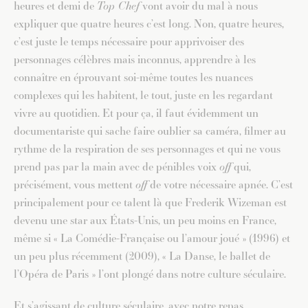
heures et demi de
Top Chef
vont avoir du mal à nous
expliquer que quatre heures c’est long. Non, quatre heures,
c’est juste le temps nécessaire pour apprivoiser des
personnages célèbres mais inconnus, apprendre à les
connaître en éprouvant soi-même toutes les nuances
complexes qui les habitent, le tout, juste en les regardant
vivre au quotidien. Et pour ça, il faut évidemment un
documentariste qui sache faire oublier sa caméra, filmer au
rythme de la respiration de ses personnages et qui ne vous
prend pas par la main avec de pénibles voix
off
qui,
précisément, vous mettent
off
de votre nécessaire apnée. C’est
principalement pour ce talent là que Frederik Wizeman est
devenu une star aux États-Unis, un peu moins en France,
même si « La Comédie-Française ou l’amour joué » (1996) et
un peu plus récemment (2009), « La Danse, le ballet de
l’Opéra de Paris » l’ont plongé dans notre culture séculaire.
Et s’agissant de culture séculaire, avec notre repas