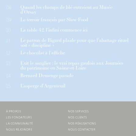
Quand les champs de blé entraient au Musée
08
d’Orsay
Le terroir français par Slow Food
09
La table 42, l’infini commence ici
10
Le patron de Bigard plaide pour que l’abattage rituel
11
soit « discipliné »
Le chocolat à l’affiche
12
Exit le sanglier : le vrai repas gaulois aux Journées
13
du patrimoine en Saône-et-Loire
Bernard Demenge parade
14
L’asperge d’Argenteuil
15
À PROPOS
NOS SERVICES
LES FONDATEURS
NOS CLIENTS
LA COMMUNAUTÉ
NOS RÉALISATIONS
NOUS REJOINDRE
NOUS CONTACTER