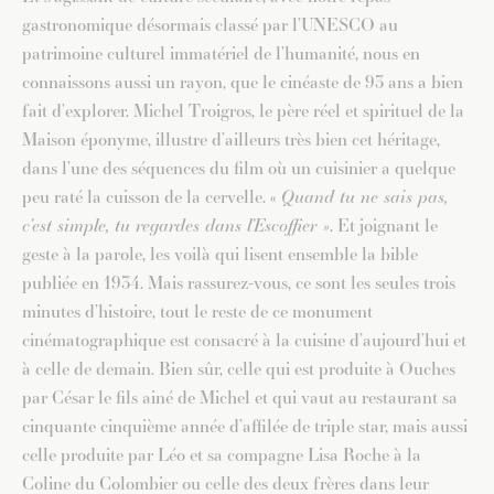
gastronomique désormais classé par l’UNESCO au
patrimoine culturel immatériel de l’humanité, nous en
connaissons aussi un rayon, que le cinéaste de 93 ans a bien
fait d’explorer. Michel Troigros, le père réel et spirituel de la
Maison éponyme, illustre d’ailleurs très bien cet héritage,
dans l’une des séquences du film où un cuisinier a quelque
peu raté la cuisson de la cervelle. «
Quand tu ne sais pas,
c’est simple, tu regardes dans l’Escoffier »
. Et joignant le
geste à la parole, les voilà qui lisent ensemble la bible
publiée en 1934. Mais rassurez-vous, ce sont les seules trois
minutes d’histoire, tout le reste de ce monument
cinématographique est consacré à la cuisine d’aujourd’hui et
à celle de demain. Bien sûr, celle qui est produite à Ouches
par César le fils ainé de Michel et qui vaut au restaurant sa
cinquante cinquième année d’affilée de triple star, mais aussi
celle produite par Léo et sa compagne Lisa Roche à la
Coline du Colombier ou celle des deux frères dans leur