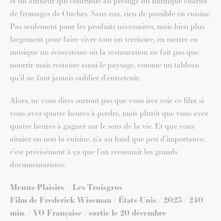
et un affineur qui contribue au prestige du mirifique chariot
de fromages de Ouches. Sans eux, rien de possible en cuisine.
Pas seulement pour les produits nécessaires, mais bien plus
largement pour faire vivre tout un territoire, en mettre en
musique un écosystème où la restauration ne fait pas que
nourrir mais restaure aussi le paysage, comme un tableau
qu’il ne faut jamais oublier d’entretenir.
Alors, ne vous dites surtout pas que vous irez voir ce film si
vous avez quatre heures à perdre, mais plutôt que vous avez
quatre heures à gagner sur le sens de la vie. Et que vous
aimiez ou non la cuisine, n’a au fond que peu d’importance,
c’est précisément à ça que l’on reconnait les grands
documentaristes.
Menus-Plaisirs – Les Troisgros
Film de Frederick Wiseman / États-Unis / 2023 / 240
min. / VO Française / sortie le 20 décembre