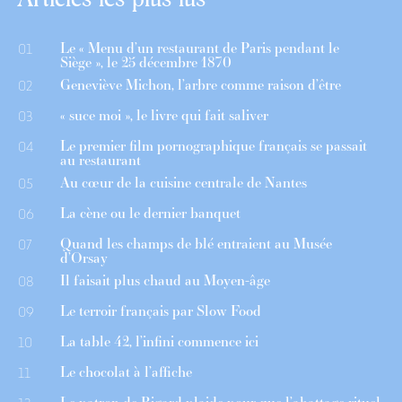
Le « Menu d’un restaurant de Paris pendant le
01
Siège », le 25 décembre 1870
Geneviève Michon, l’arbre comme raison d’être
02
« suce moi », le livre qui fait saliver
03
Le premier film pornographique français se passait
04
au restaurant
Au cœur de la cuisine centrale de Nantes
05
La cène ou le dernier banquet
06
Quand les champs de blé entraient au Musée
07
d’Orsay
Il faisait plus chaud au Moyen-âge
08
Le terroir français par Slow Food
09
La table 42, l’infini commence ici
10
Le chocolat à l’affiche
11