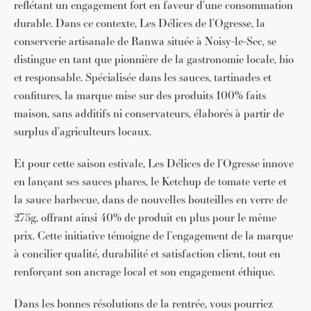
reflétant un engagement fort en faveur d’une consommation
durable. Dans ce contexte, Les Délices de l’Ogresse, la
conserverie artisanale de Ranwa située à Noisy-le-Sec, se
distingue en tant que pionnière de la gastronomie locale, bio
et responsable. Spécialisée dans les sauces, tartinades et
confitures, la marque mise sur des produits 100% faits
maison, sans additifs ni conservateurs, élaborés à partir de
surplus d’agriculteurs locaux.
Et pour cette saison estivale, Les Délices de l’Ogresse innove
en lançant ses sauces phares, le Ketchup de tomate verte et
la sauce barbecue, dans de nouvelles bouteilles en verre de
275g, offrant ainsi 40% de produit en plus pour le même
prix. Cette initiative témoigne de l’engagement de la marque
à concilier qualité, durabilité et satisfaction client, tout en
renforçant son ancrage local et son engagement éthique.
Dans les bonnes résolutions de la rentrée, vous pourriez