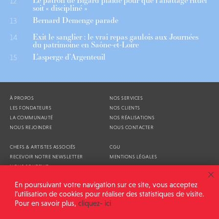
Le patron de Bigard plaide pour que l’abattage rituel
12
soit « discipliné »
Bernard Demenge parade
13
Exit le sanglier : le vrai repas gaulois aux Journées
14
du patrimoine en Saône-et-Loire
L’asperge d’Argenteuil
15
À PROPOS
NOS SERVICES
LES FONDATEURS
NOS CLIENTS
LA COMMUNAUTÉ
NOS RÉALISATIONS
NOUS REJOINDRE
NOUS CONTACTER
CHEFS & ARTISTES ASSOCIÉS
CGU
RECEVOIR NOTRE NEWSLETTER
MENTIONS LÉGALES
NOUS SOUTENIR
AGENDA
En poursuivant votre navigation sur ce site, vous acceptez
l’utilisation de cookies pour réaliser des statistiques de visite.
Pour en savoir plus,
cliquez- ici
ALIMENTATION GÉNÉRALE © 2026
TOUS DROITS RÉSERVÉS