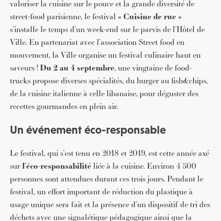
valoriser la cuisine sur le pouce et la grande diversité de
street-food parisienne, le festival
« Cuisine de rue »
s’installe le temps d’un week-end sur le parvis de l’Hôtel de
Ville.
En partenariat avec l’association Street food en
mouvement, la Ville organise un festival culinaire haut en
saveurs !
Du 2 au 4 septembre
, une vingtaine de food-
trucks propose diverses spécialités, du burger au fish&chips,
de la cuisine italienne à celle libanaise, pour déguster des
recettes gourmandes en plein air.
Un événement éco-responsable
Le festival, qui s’est tenu en 2018 et 2019, est cette année axé
sur
l’éco-responsabilité
liée à la cuisine. Environ 4 500
personnes sont attendues durant ces trois jours.
Pendant le
festival, un effort important de réduction du plastique à
usage unique sera fait et la présence d’un dispositif de tri des
déchets avec une signalétique pédagogique ainsi que la