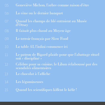
Geneviève Michon, l’arbre comme raison d’être
05
La cène ou le dernier banquet
06
Quand les champs de blé entraient au Musée
07
d’Orsay
Il faisait plus chaud au Moyen-âge
08
Le terroir français par Slow Food
09
La table 42, l’infini commence ici
10
Le patron de Bigard plaide pour que l’abattage rituel
11
soit « discipliné »
Célèbre pour sa cuisine, le Liban éclaboussé par des
12
scandales alimentaires
Le chocolat à l’affiche
13
Les légumineuses
14
Quand les scientifiques kiffent le kéfir !
15