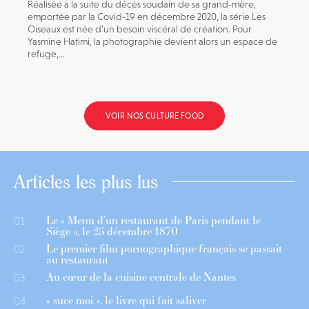
Réalisée à la suite du décès soudain de sa grand-mère,
emportée par la Covid-19 en décembre 2020, la série Les
Oiseaux est née d’un besoin viscéral de création. Pour
Yasmine Hatimi, la photographie devient alors un espace de
refuge,...
VOIR NOS CULTURE FOOD
Articles les plus lus
Le « Menu d’un restaurant de Paris pendant le
01
Siège », le 25 décembre 1870
Le premier film pornographique français se passait
02
au restaurant
Au cœur de la cuisine centrale de Nantes
03
« suce moi », le livre qui fait saliver
04