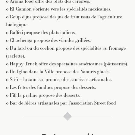
o Aroma food offre des plats des caraïbes.
o El Camion s’oriente vers les spécialités mexicaines.
o Coup d’jus propose des jus de fruit issus de l’agriculture
biologique.
o Baffeti propose des plats italiens.
o Chachenga propose des viandes grillées.
o Du lard ou du cochon propose des spécialités au fromage
(raclette).
o Happy Truck offre des spécialités américaines (pâtisseries).
o Un Igloo dans la Ville propose des Yaourts glacés.
o So’6 – la saucisse propose des saucisses artisanales.
o Les frites des fondues propose des desserts.
o Fifi la praline propose des desserts.
o Bar de bières artisanales par l’association Street food
JE M'INSCRIS À LA NEWSLETTER
Pour recevoir toutes les deux semaines notre lettre
d’info avec une sélection d’articles …