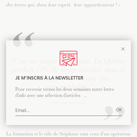
des terres qui, dans leur esprit, leur appartiennent !
»
"C'est un projet identitaire. Le Québec
produit 72% du sirop d'érable dans le
monde, ça vous donne des
JE M'INSCRIS À LA NEWSLETTER
responsabilités."
Pour recevoir toutes les deux semaines notre lettre
d’info avec une sélection d’articles …
STÉPHANE MICHAUD
La formation et le rôle de Stéphane sont ceux d’un opérateur