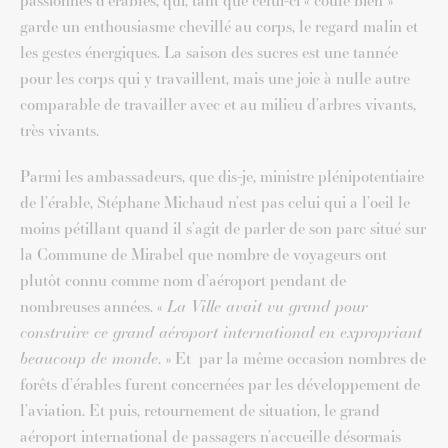
passionnés d’érables, qui, tant que celui-ci « coule bien »
garde un enthousiasme chevillé au corps, le regard malin et
les gestes énergiques. La saison des sucres est une tannée
pour les corps qui y travaillent, mais une joie à nulle autre
comparable de travailler avec et au milieu d’arbres vivants,
très vivants.
Parmi les ambassadeurs, que dis-je, ministre plénipotentiaire
de l’érable, Stéphane Michaud n’est pas celui qui a l’oeil le
moins pétillant quand il s’agit de parler de son parc situé sur
la Commune de Mirabel que nombre de voyageurs ont
plutôt connu comme nom d’aéroport pendant de
nombreuses années. «
La Ville avait vu grand pour
construire ce grand aéroport international en expropriant
beaucoup de monde
. » Et par la même occasion nombres de
forêts d’érables furent concernées par les développement de
l’aviation. Et puis, retournement de situation, le grand
aéroport international de passagers n’accueille désormais