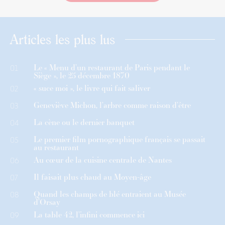
Articles les plus lus
Le « Menu d’un restaurant de Paris pendant le
01
Siège », le 25 décembre 1870
« suce moi », le livre qui fait saliver
02
Geneviève Michon, l’arbre comme raison d’être
03
La cène ou le dernier banquet
04
Le premier film pornographique français se passait
05
au restaurant
Au cœur de la cuisine centrale de Nantes
06
Il faisait plus chaud au Moyen-âge
07
Quand les champs de blé entraient au Musée
08
d’Orsay
La table 42, l’infini commence ici
09