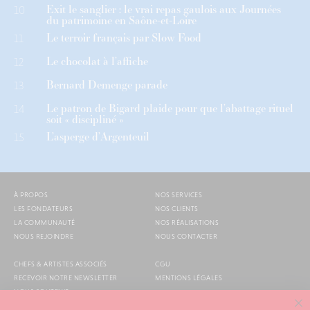
Exit le sanglier : le vrai repas gaulois aux Journées
10
du patrimoine en Saône-et-Loire
Le terroir français par Slow Food
11
Le chocolat à l’affiche
12
Bernard Demenge parade
13
Le patron de Bigard plaide pour que l’abattage rituel
14
soit « discipliné »
L’asperge d’Argenteuil
15
À PROPOS
NOS SERVICES
LES FONDATEURS
NOS CLIENTS
LA COMMUNAUTÉ
NOS RÉALISATIONS
NOUS REJOINDRE
NOUS CONTACTER
CHEFS & ARTISTES ASSOCIÉS
CGU
RECEVOIR NOTRE NEWSLETTER
MENTIONS LÉGALES
NOUS SOUTENIR
AGENDA