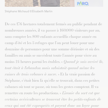
Stéphane Michaud ©Élisabeth Martin
De ces 176 hectares totalement fermés au public pendant de
nombreuses années, il va passer à 160.000 visiteurs par an,
sans compter les 800 enfants accueillis chaque année en
camp d’été et les 5 refuges que l’on peut louer pour une
douzaine de personnes pour une somme dérisoire et où des
familles ou amis se succèdent toute l’année pour vivre au
moins 24 heures parmi les érables. «
Quand je suis arrivé là,
tout était à l’abandon mais subsistait quand même les
ruines de trois cabanes à sucre.
» Et la vraie passion de
Stéphane, c’était bien là qu’elle se trouvait, dans ces petites
cabanes où tout se passe, où tous les gestes comptent. Il va
remettre en route les productions. «
L’ironie du sort est que
certains acériculteurs se trouvent être les petits-enfants de
ceux qui ont été expropriés et payent donc un loyer pour