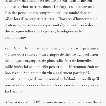
Saucisse », un homme est accusé d’avoir transformé son
épouse en charcuteries ; dans « Le Juge et son bourreau »,
l’un des personnages comprend qu’il est tombé dans un
piège lors d’un souper fastueux… Chargées d’humour et de
grotesque, ces scènes de repas sont également liées à des
thématiques telles que la justice, la religion ou le
cannibalisme.
«
L’auteur a l’air aussi épicurien que ses écrits
» présumait
– à tort ou à raison ? – un critique de théâtre. La profusion
de banquets orgiaques, de plats raffinés et de bouteilles
millésimées laissent en effet penser que Dürrenmatt était un
bon vivant. Son amour du vin a également participé à
construire l’image d’une personnalité hédoniste : on dit qu’il
possédait dans sa cave les grands crus servis dans sa pièce «
La Panne ».
A l’invitation du CDN, la cinéaste neuchâteloise Orane Burri