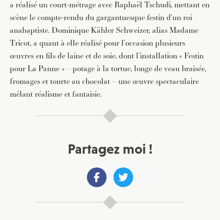
a réalisé un court-métrage avec Raphaël Tschudi, mettant en
scène le compte-rendu du gargantuesque festin d’un roi
anabaptiste. Dominique Kähler Schweizer, alias Madame
Tricot, a quant à elle réalisé pour l’occasion plusieurs
œuvres en fils de laine et de soie, dont l’installation « Festin
pour La Panne » – potage à la tortue, longe de veau braisée,
fromages et tourte au chocolat – une œuvre spectaculaire
mêlant réalisme et fantaisie.
Partagez moi !