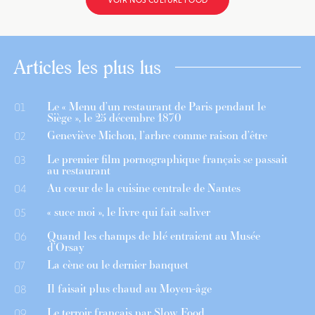
VOIR NOS CULTURE FOOD
Articles les plus lus
Le « Menu d’un restaurant de Paris pendant le
01
Siège », le 25 décembre 1870
Geneviève Michon, l’arbre comme raison d’être
02
Le premier film pornographique français se passait
03
au restaurant
Au cœur de la cuisine centrale de Nantes
04
« suce moi », le livre qui fait saliver
05
Quand les champs de blé entraient au Musée
06
d’Orsay
La cène ou le dernier banquet
07
Il faisait plus chaud au Moyen-âge
08
Le terroir français par Slow Food
09