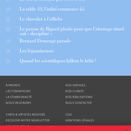
La table 42, l’infini commence ici
10
Le chocolat à l’affiche
11
Le patron de Bigard plaide pour que l’abattage rituel
12
soit « discipliné »
Bernard Demenge parade
13
Les légumineuses
14
Quand les scientifiques kiffent le kéfir !
15
À PROPOS
NOS SERVICES
LES FONDATEURS
NOS CLIENTS
LA COMMUNAUTÉ
NOS RÉALISATIONS
NOUS REJOINDRE
NOUS CONTACTER
CHEFS & ARTISTES ASSOCIÉS
CGU
RECEVOIR NOTRE NEWSLETTER
MENTIONS LÉGALES
NOUS SOUTENIR