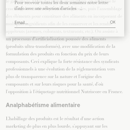
le gaspillage. Dans des usines spécialisées, on pratique le
Pour recevoir toutes les deux semaines notre lettre
d’info avec une sélection d’articles …
cracking des matières premières agricoles, puis l’assemblage
des éléments pour constituer des aliments en incorporant de
multiples ingrédients afin de les conserver et les rendre
appétents (aromes, colorants, texturants, etc.). On assiste à
un processus d’artificialisation poussée des aliments
(produits ultra-transformés), avec une modification de la
formulation des produits en fonction du prix de leurs
composants. Ceci explique la forte résistance des syndicats
professionnels à une évolution de la réglementation vers
plus de transparence sur la nature et l’origine des
composants et sur leurs risques pour la santé, d’où
l’opposition à l’étiquetage nutritionnel Nutriscore en France.
Analphabétisme alimentaire
L’habillage des produits est le résultat d’une action
marketing de plus en plus lourde, s’appuyant sur les