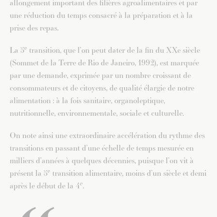
allongement important des filières agroalimentaires et par
une réduction du temps consacré à la préparation et à la
prise des repas.
e
La 5
transition, que l’on peut dater de la fin du XXe siècle
(Sommet de la Terre de Rio de Janeiro, 1992), est marquée
par une demande, exprimée par un nombre croissant de
consommateurs et de citoyens, de qualité élargie de notre
alimentation : à la fois sanitaire, organoleptique,
nutritionnelle, environnementale, sociale et culturelle.
On note ainsi une extraordinaire accélération du rythme des
transitions en passant d’une échelle de temps mesurée en
milliers d’années à quelques décennies, puisque l’on vit à
e
présent la 5
transition alimentaire, moins d’un siècle et demi
e
après le début de la 4
.