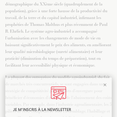
démographique du XXème siècle (quadruplement de la
population), grâce à une forte hausse de la productivité du
travail, de la terre et du capital industriel, infirmant les
prophéties de Thomas Malthus et plus récemment de Paul
R. Ehrlich. Le système agro-industriel a accompagné
l’urbanisation avec les changements de mode de vie en
baissant significativement le prix des aliments, en améliorant
leur qualité microbiologique (sureté alimentaire) et leur
praticité (diminution du temps de préparation), tout en
facilitant leur accessibilité physique et économique.
La plupart des entreprises du modèle agroindustriel, du fait
de marchés très concurrentiels, se sont engagées dans une
stratégie de compétitivité par les effets d’envergure pour
bénéficier d’économies d’échelle et de l’abaissement des coûts
variables. Par exemple, dans l’industrie agroalimentaire, les 3
JE M'INSCRIS À LA NEWSLETTER
piliers de cette compétitivité sont l’assemblage, l’habillage et