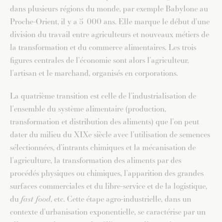
dans plusieurs régions du monde, par exemple Babylone au
Proche-Orient, il y a 5 000 ans. Elle marque le début d’une
division du travail entre agriculteurs et nouveaux métiers de
la transformation et du commerce alimentaires. Les trois
figures centrales de l’économie sont alors l’agriculteur,
l’artisan et le marchand, organisés en corporations.
La quatrième transition est celle de l’industrialisation de
l’ensemble du système alimentaire (production,
transformation et distribution des aliments) que l’on peut
dater du milieu du XIXe siècle avec l’utilisation de semences
sélectionnées, d’intrants chimiques et la mécanisation de
l’agriculture, la transformation des aliments par des
procédés physiques ou chimiques, l’apparition des grandes
surfaces commerciales et du libre-service et de la logistique,
du
fast food
, etc. Cette étape agro-industrielle, dans un
contexte d’urbanisation exponentielle, se caractérise par un