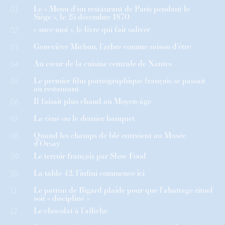
Le « Menu d’un restaurant de Paris pendant le
01
Siège », le 25 décembre 1870
« suce moi », le livre qui fait saliver
02
Geneviève Michon, l’arbre comme raison d’être
03
Au cœur de la cuisine centrale de Nantes
04
Le premier film pornographique français se passait
05
au restaurant
Il faisait plus chaud au Moyen-âge
06
La cène ou le dernier banquet
07
Quand les champs de blé entraient au Musée
08
d’Orsay
Le terroir français par Slow Food
09
La table 42, l’infini commence ici
10
Le patron de Bigard plaide pour que l’abattage rituel
11
soit « discipliné »
Le chocolat à l’affiche
12