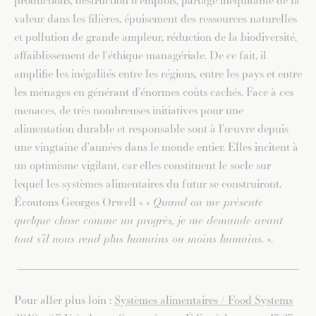
productions, destruction d’emplois, partage inéquitable de la
valeur dans les filières, épuisement des ressources naturelles
et pollution de grande ampleur, réduction de la biodiversité,
affaiblissement de l’éthique managériale. De ce fait, il
amplifie les inégalités entre les régions, entre les pays et entre
les ménages en générant d’énormes coûts cachés. Face à ces
menaces, de très nombreuses initiatives pour une
alimentation durable et responsable sont à l’œuvre depuis
une vingtaine d’années dans le monde entier. Elles incitent à
un optimisme vigilant, car elles constituent le socle sur
lequel les systèmes alimentaires du futur se construiront.
Écoutons Georges Orwell « «
Quand on me présente
quelque chose comme un progrès, je me demande avant
tout s’il nous rend plus humains ou moins humains.
».
Pour aller plus loin :
Systèmes alimentaires / Food Systems