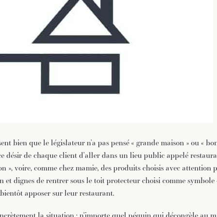
sent bien que le législateur n’a pas pensé « grande maison » ou « b
ce désir de chaque client d’aller dans un lieu public appelé restaur
n », voire, comme chez mamie, des produits choisis avec attention p
n et dignes de rentrer sous le toit protecteur choisi comme symbole
bientôt apposer sur leur restaurant.
rètement la situation : n’importe quel péquin qui décongèle au m