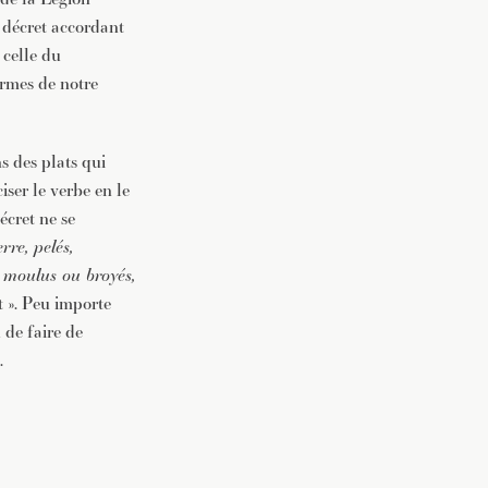
u décret accordant
 celle du
ermes de notre
ns des plats qui
iser le verbe en le
écret ne se
rre, pelés,
s, moulus ou broyés,
it ». Peu importe
de faire de
.