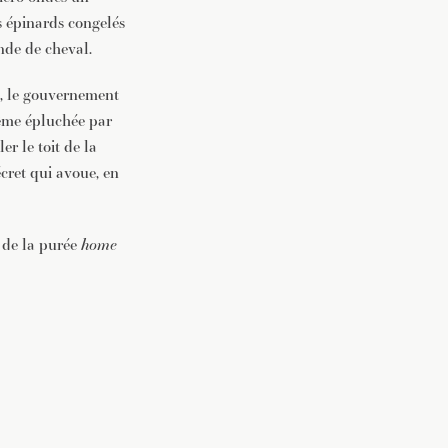
s épinards congelés
nde de cheval.
à, le gouvernement
même épluchée par
er le toit de la
écret qui avoue, en
 de la purée
home