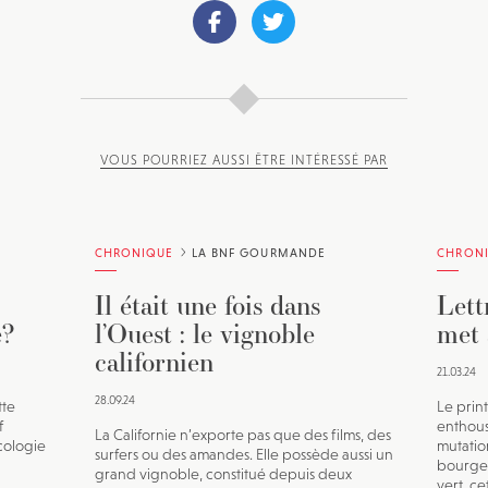
VOUS POURRIEZ AUSSI ÊTRE INTÉRESSÉ PAR
CHRONIQUE
LA BNF GOURMANDE
CHRON
Il était une fois dans
Lett
e?
l’Ouest : le vignoble
met 
californien
21.03.24
28.09.24
tte
Le print
f
enthous
La Californie n’exporte pas que des films, des
cologie
mutatio
surfers ou des amandes. Elle possède aussi un
bourge
grand vignoble, constitué depuis deux
vert, ce