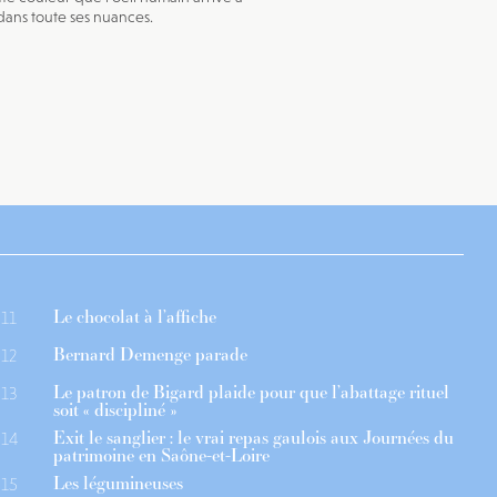
dans toute ses nuances.
Le chocolat à l’affiche
11
Bernard Demenge parade
12
Le patron de Bigard plaide pour que l’abattage rituel
13
soit « discipliné »
Exit le sanglier : le vrai repas gaulois aux Journées du
14
patrimoine en Saône-et-Loire
Les légumineuses
15