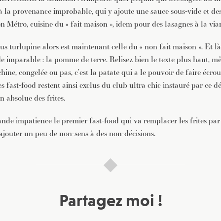
 la provenance improbable, qui y ajoute une sauce sous-vide et de
n Métro, cuisine du « fait maison », idem pour des lasagnes à la via
us turlupine alors est maintenant celle du « non fait maison ». Et l
e imparable : la pomme de terre. Relisez bien le texte plus haut, 
ne, congelée ou pas, c’est la patate qui a le pouvoir de faire écroul
 fast-food restent ainsi exclus du club ultra chic instauré par ce d
n absolue des frites.
nde impatience le premier fast-food qui va remplacer les frites par
 rajouter un peu de non-sens à des non-décisions.
Partagez moi !