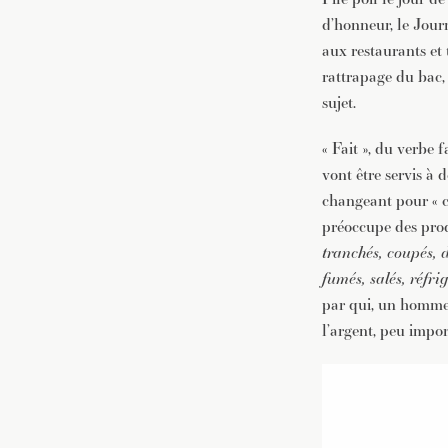
d’honneur, le Journ
aux restaurants et 
rattrapage du bac,
sujet.
« Fait », du verbe f
vont être servis à 
changeant pour « cu
préoccupe des prod
tranchés, coupés, d
fumés, salés, réfri
par qui, un homme 
l’argent, peu impor