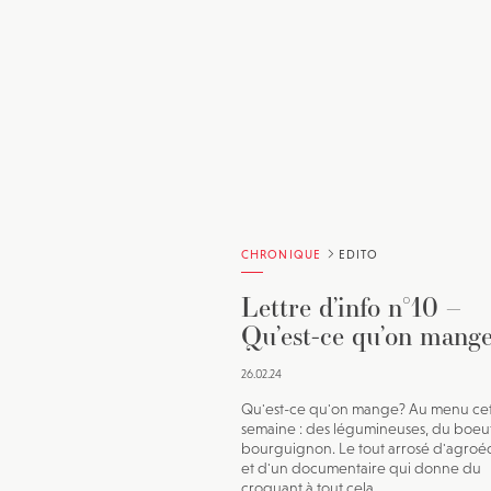
CHRONIQUE
EDITO
Lettre d’info n°10 –
Qu’est-ce qu’on mang
26.02.24
Qu'est-ce qu'on mange? Au menu ce
semaine : des légumineuses, du boeu
bourguignon. Le tout arrosé d'agroé
et d'un documentaire qui donne du
croquant à tout cela.