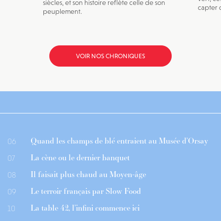
siècles, et son histoire reflète celle de son
capter 
peuplement.
VOIR NOS CHRONIQUES
Quand les champs de blé entraient au Musée d’Orsay
06
La cène ou le dernier banquet
07
Il faisait plus chaud au Moyen-âge
08
Le terroir français par Slow Food
09
La table 42, l’infini commence ici
10