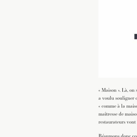
« Maison ». Là, on 
a voulu souligner 
« comme à la maiso
maîtresse de maiso
restaurateurs vont 
Résumons donc conc