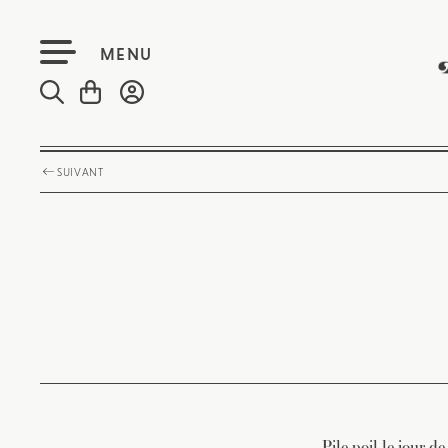
MENU
SUIVANT
Pile poil le jour d