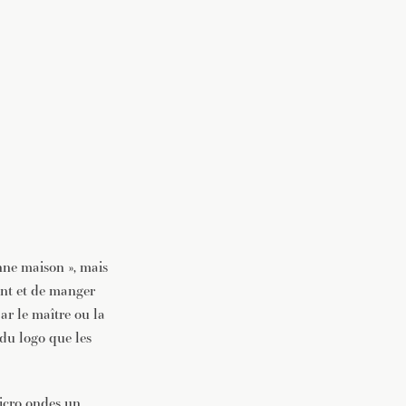
onne maison », mais
ant et de manger
ar le maître ou la
 du logo que les
icro ondes un