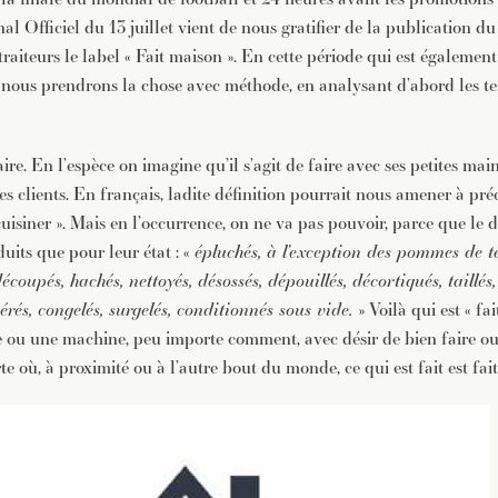
al Officiel du 13 juillet vient de nous gratifier de la publication d
traiteurs le label « Fait maison ». En cette période qui est également
 nous prendrons la chose avec méthode, en analysant d’abord les t
aire. En l’espèce on imagine qu’il s’agit de faire avec ses petites mai
des clients. En français, ladite définition pourrait nous amener à préc
isiner ». Mais en l’occurrence, on ne va pas pouvoir, parce que le d
uits que pour leur état : «
épluchés, à l’exception des pommes de te
écoupés, hachés, nettoyés, désossés, dépouillés, décortiqués, taillé
gérés, congelés, surgelés, conditionnés sous vide.
» Voilà qui est « fa
ou une machine, peu importe comment, avec désir de bien faire ou 
te où, à proximité ou à l’autre bout du monde, ce qui est fait est fait