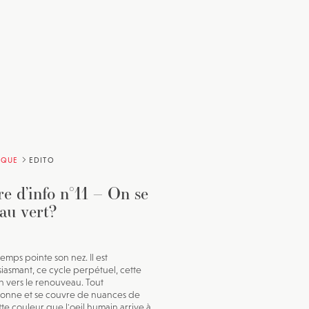
IQUE
EDITO
re d’info n°11 – On se
au vert?
emps pointe son nez. Il est
iasmant, ce cycle perpétuel, cette
n vers le renouveau. Tout
onne et se couvre de nuances de
tte couleur que l'oeil humain arrive à