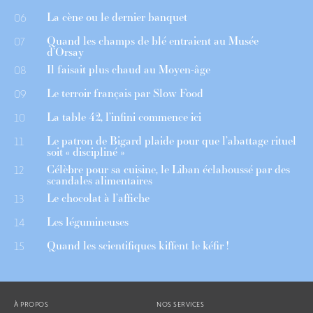
La cène ou le dernier banquet
06
Quand les champs de blé entraient au Musée
07
d’Orsay
Il faisait plus chaud au Moyen-âge
08
Le terroir français par Slow Food
09
La table 42, l’infini commence ici
10
Le patron de Bigard plaide pour que l’abattage rituel
11
soit « discipliné »
Célèbre pour sa cuisine, le Liban éclaboussé par des
12
scandales alimentaires
Le chocolat à l’affiche
13
Les légumineuses
14
Quand les scientifiques kiffent le kéfir !
15
À PROPOS
NOS SERVICES