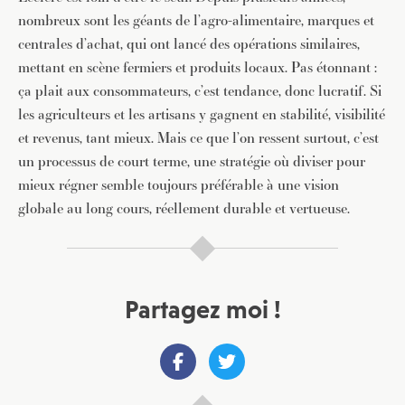
nombreux sont les géants de l’agro-alimentaire, marques et
centrales d’achat, qui ont lancé des opérations similaires,
mettant en scène fermiers et produits locaux. Pas étonnant :
ça plait aux consommateurs, c’est tendance, donc lucratif. Si
JE M'INSCRIS À LA NEWSLETTER
les agriculteurs et les artisans y gagnent en stabilité, visibilité
Pour recevoir toutes les deux semaines notre lettre
et revenus, tant mieux. Mais ce que l’on ressent surtout, c’est
d’info avec une sélection d’articles …
un processus de court terme, une stratégie où diviser pour
mieux régner semble toujours préférable à une vision
globale au long cours, réellement durable et vertueuse.
Partagez moi !