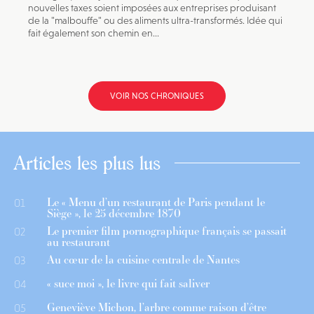
nouvelles taxes soient imposées aux entreprises produisant
de la "malbouffe" ou des aliments ultra-transformés. Idée qui
fait également son chemin en...
VOIR NOS CHRONIQUES
Articles les plus lus
Le « Menu d’un restaurant de Paris pendant le
01
Siège », le 25 décembre 1870
Le premier film pornographique français se passait
02
au restaurant
Au cœur de la cuisine centrale de Nantes
03
« suce moi », le livre qui fait saliver
04
Geneviève Michon, l’arbre comme raison d’être
05