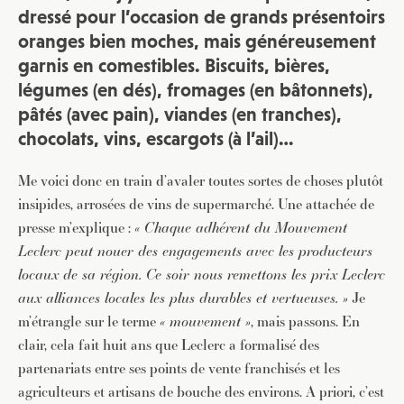
dressé pour l’occasion de grands présentoirs
oranges bien moches, mais généreusement
garnis en comestibles. Biscuits, bières,
légumes (en dés), fromages (en bâtonnets),
pâtés (avec pain), viandes (en tranches),
chocolats, vins, escargots (à l’ail)…
Me voici donc en train d’avaler toutes sortes de choses plutôt
insipides, arrosées de vins de supermarché. Une attachée de
presse m’explique :
« Chaque adhérent du Mouvement
Leclerc peut nouer des engagements avec les producteurs
locaux de sa région. Ce soir nous remettons les prix Leclerc
aux alliances locales les plus durables et vertueuses. »
Je
m’étrangle sur le terme
« mouvement »
, mais passons. En
clair, cela fait huit ans que Leclerc a formalisé des
partenariats entre ses points de vente franchisés et les
agriculteurs et artisans de bouche des environs. A priori, c’est