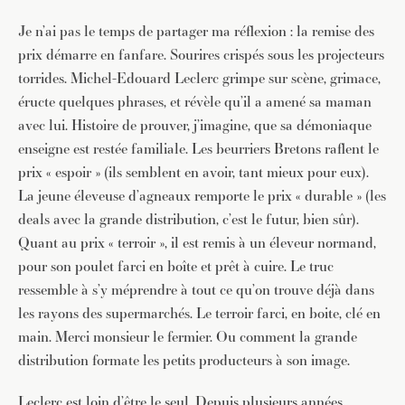
Je n’ai pas le temps de partager ma réflexion : la remise des
prix démarre en fanfare. Sourires crispés sous les projecteurs
torrides. Michel-Edouard Leclerc grimpe sur scène, grimace,
éructe quelques phrases, et révèle qu’il a amené sa maman
avec lui. Histoire de prouver, j’imagine, que sa démoniaque
enseigne est restée familiale. Les beurriers Bretons raflent le
prix « espoir » (ils semblent en avoir, tant mieux pour eux).
La jeune éleveuse d’agneaux remporte le prix « durable » (les
deals avec la grande distribution, c’est le futur, bien sûr).
Quant au prix « terroir », il est remis à un éleveur normand,
pour son poulet farci en boîte et prêt à cuire. Le truc
ressemble à s’y méprendre à tout ce qu’on trouve déjà dans
les rayons des supermarchés. Le terroir farci, en boite, clé en
main. Merci monsieur le fermier. Ou comment la grande
distribution formate les petits producteurs à son image.
Leclerc est loin d’être le seul. Depuis plusieurs années,