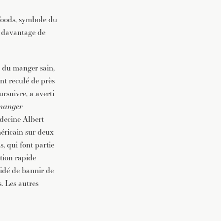
Foods, symbole du
vec une
i davantage de
t du manger sain,
nt reculé de près
ursuivre, a averti
 manger
édecine Albert
éricain sur deux
, qui font partie
ation rapide
cidé de bannir de
s. Les autres