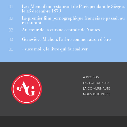
Le « Menu d’un restaurant de Paris pendant le Siège »,
01
le 25 décembre 1870
Le premier film pornographique français se passait au
02
restaurant
Au cœur de la cuisine centrale de Nantes
03
Geneviève Michon, l’arbre comme raison d’être
04
« suce moi », le livre qui fait saliver
05
À PROPOS
LES FONDATEURS
LA COMMUNAUTÉ
NOUS REJOINDRE