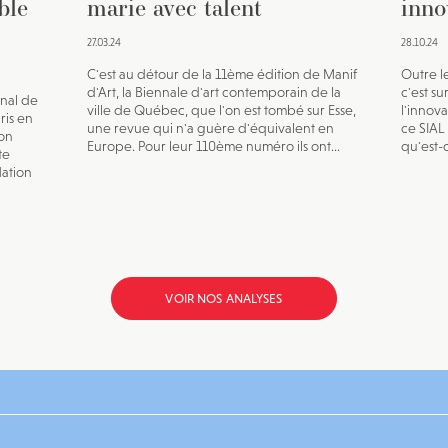
ble
marie avec talent
inno
27.03.24
28.10.24
C'est au détour de la 11ème édition de Manif
Outre l
d'Art, la Biennale d'art contemporain de la
c'est su
onal de
ville de Québec, que l'on est tombé sur Esse,
l'innova
ris en
une revue qui n'a guère d'équivalent en
ce SIAL
ion
Europe. Pour leur 110ème numéro ils ont...
qu'est-
te
lation
VOIR NOS ANALYSES