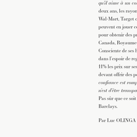
qu’il aime à un co
deux ans, les rayo
Wal-Mart, Target o
peuvent en jouer co
pour obtenir des pr
Canada, Royaume-Un
Consciente de ses 
dans l’espoir de re
11% les prix sur s
devant offrir des p
confiance est romp
n’est d’être transp
Pas sûr que ce soit
Barclays.
Par Luc OLINGA 