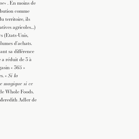
pe
« . En moins de
tribution comme
territoire, ils
atives agricoles…)
s (Etats-Unis,
olumes d’achats.
ant sa différence
 a réduit de 3 à
asin « 365 »
s. «
Si la
te magique si ce
 de Whole Foods.
e Meredith Adler de