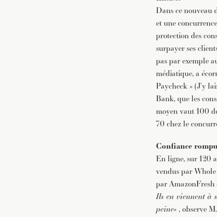
Dans ce nouveau dé
et une concurrence 
protection des co
surpayer ses clien
pas par exemple au 
médiatique, a écor
Paycheck » (J’y la
Bank, que les cons
moyen vaut 100 do
70 chez le concurre
Confiance romp
En ligne, sur 120 a
vendus par Whole F
par AmazonFresh ent
Ils en viennent à 
peine
« , observe M.