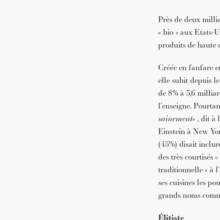
Près de deux milli
« bio » aux Etats-
produits de haute q
Créée en fanfare e
elle subit depuis 
de 8% à 3,6 milliar
l’enseigne. Pourtan
sainement
« , dit 
Einstein à New Yor
(45%) disait inclur
des très courtisés «
traditionnelle « à 
ses cuisines les pou
grands noms comme 
Élitiste