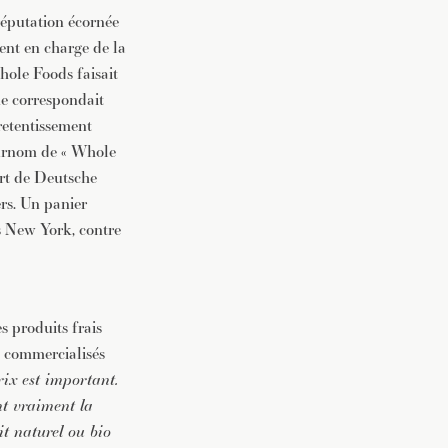
réputation écornée
ment en charge de la
ole Foods faisait
ne correspondait
 retentissement
 surnom de « Whole
ort de Deutsche
rs. Un panier
 New York, contre
s produits frais
x commercialisés
ix est important.
nt vraiment la
t naturel ou bio