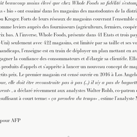
ût beaucoup moins élevé que chez Whole Foods sa fidélité s’estom
ns « bio » ont essaimé dans les magasins des mastodontes de la dis
u Kroger. Forts de leurs réseaux de magasins couvrant l’ensemble du 
mme leviers auprès des fournisseurs (agriculteurs, fermiers, coopér
ix bas. A l’inverse, Whole Foods, présente dans 41 Etats et trois pay
i) seulement avec 422 magasins, est limitée par sa taille et ses v
handicaps, l’enseigne est en train de déployer un plan mettant en av
gagner la confiance des consommateurs et d’élargir sa clientèle. Elle
es produits d’appels et s’apprête à lancer un nouveau concept de mag
etits prix. Le premier magasin est censé ouvrir en 2016 à Los Angele
ue, elle doit être reconstruite pas à pas (…) il n’y a pas de baguet
arent
« , a déclaré récemment aux analystes Walter Robb, co-patron
 suffisant à court terme: «
ça prendra du temps
« , estime l’analyst
pour AFP