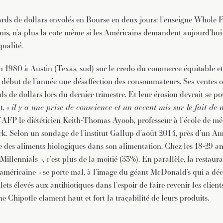
JE M'INSCRIS À LA NEWSLETTER
ards de dollars envolés en Bourse en deux jours: l’enseigne Whole 
Pour recevoir toutes les deux semaines notre lettre d’info a
sélection d’articles …
Unis, n’a plus la cote même si les Américains demandent aujourd’hu
ualité.
n 1980 à Austin (Texas, sud) sur le credo du commerce équitable e
le début de l’année une désaffection des consommateurs. Ses ventes o
ds de dollars lors du dernier trimestre. Et leur érosion devrait se po
t, «
il y a une prise de conscience et un accent mis sur le fait de
à l’AFP le diététicien Keith-Thomas Ayoob, professeur à l’école de m
k. Selon un sondage de l’institut Gallup d’août 2014, près d’un Am
e des aliments biologiques dans son alimentation. Chez les 18-29 ans
 Millennials », c’est plus de la moitié (53%). En parallèle, la restaur
l’américaine » se porte mal, à l’image du géant McDonald’s qui a dé
lets élevés aux antibiotiques dans l’espoir de faire revenir les client
Chipotle clament haut et fort la traçabilité de leurs produits.