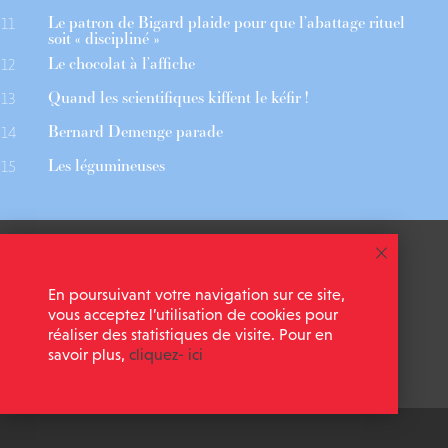
Le patron de Bigard plaide pour que l’abattage rituel
11
soit « discipliné »
Le chocolat à l’affiche
12
Quand les scientifiques kiffent le kéfir !
13
Bernard Demenge parade
14
Les légumineuses
15
 ASSOCIÉS
CGU
En poursuivant votre navigation sur ce site,
 NEWSLETTER
MENTIONS LÉGALES
vous acceptez l’utilisation de cookies pour
réaliser des statistiques de visite. Pour en
savoir plus,
cliquez- ici