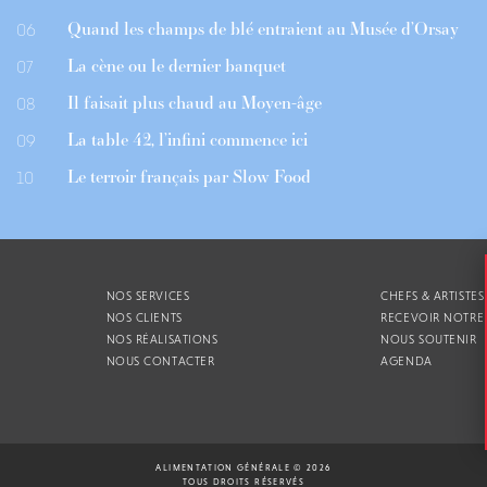
Quand les champs de blé entraient au Musée d’Orsay
06
La cène ou le dernier banquet
07
Il faisait plus chaud au Moyen-âge
08
La table 42, l’infini commence ici
09
Le terroir français par Slow Food
10
NOS SERVICES
CHEFS & ARTISTES
NOS CLIENTS
RECEVOIR NOTRE
NOS RÉALISATIONS
NOUS SOUTENIR
NOUS CONTACTER
AGENDA
ALIMENTATION GÉNÉRALE © 2026
TOUS DROITS RÉSERVÉS