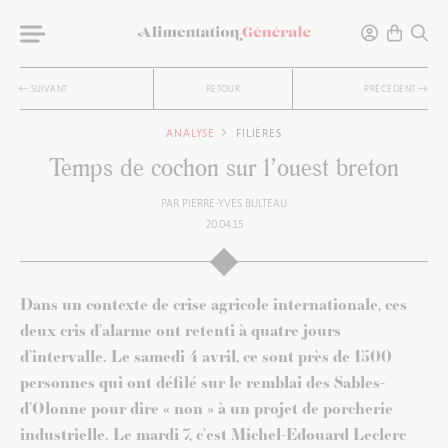
SUIVANT
RETOUR
PRÉCÉDENT
ANALYSE
FILIÈRES
Temps de cochon sur l’ouest breton
PAR
PIERRE-YVES BULTEAU
20.04.15
Dans un contexte de crise agricole internationale, ces
deux cris d’alarme ont retenti à quatre jours
d’intervalle. Le samedi 4 avril, ce sont près de 1500
personnes qui ont défilé sur le remblai des Sables-
d’Olonne pour dire « non » à un projet de porcherie
industrielle. Le mardi 7, c’est Michel-Edouard Leclerc