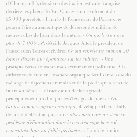
d’Olonne, ndlr), deuxième destination estivale française
derrière les plages du Var. Car, avec un rendement de
23 000 porcelets à l’année, la ferme usine de Poiroux ne
pourra faire autrement que de déverser des milliers de
mètres cubes de lisier dans la nature.
« On parle d’un peu
3
plus de 7 000 m
,
détaille Jacques Jutel, le président de
l’association Terres et rivières.
Ce qui représente environ 20
tonnes d’azote pur épandues sur les cultures. »
Une
pratique certes courante mais extrêmement polluante. A la
différence du fumier – matière organique fertilisante issue du
mélange de déjections animales et de la paille qui a servi de
litière au bétail – le lisier est un déchet agricole
principalement produit par les élevages de porcs.
« On
l’utilise comme engrais organique,
développe Michel Jolly,
de la Confédération paysanne,
alors qu’il pose un sérieux
problème d’élimination dans le cas d’élevage hors-sol
concentrés dans un faible périmètre. »
Là où le fumier