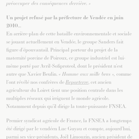
préoccuper des conséquences derrière. »
Un projet refusé par la préfecture de Vendée en juin
2010…
En arrière-plan de cette bataille environnementale et sociale
se jouant actuellement en Vendée, le groupe Sanders fait
figure d’épouvantail. Principal porteur du projet de la
maternité porcine de Poiroux, ce groupe industriel est lui-
même porté par Avril-Sofiproteol, dont le président n’est
autre que Xavier Beulin.
« Homme aux mille bras »,
comme
l’ont révélé nos confrères de
Reporterre
, cet ancien
agriculteur du Loiret tient une position centrale dans les
multiples réseaux qui irriguent le monde agricole.
Notamment depuis qu’il dirige la toute-puissante FNSEA.
Premier syndicat agricole de France, la FNSEA a longtemps
été dirigé par le vendéen Luc Guyau et compte, aujourd’hui,
parmi ses vice-présidents, Joël Limouzin, ancien président de