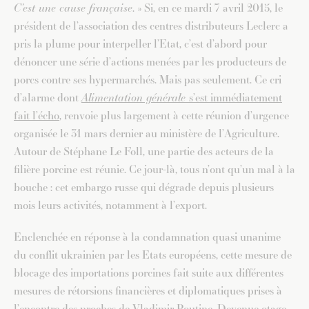
C’est une cause française
. » Si, en ce mardi 7 avril 2015, le
président de l’association des centres distributeurs Leclerc a
pris la plume pour interpeller l’Etat, c’est d’abord pour
dénoncer une série d’actions menées par les producteurs de
porcs contre ses hypermarchés. Mais pas seulement. Ce cri
d’alarme dont
Alimentation générale
s’est immédiatement
fait l’écho
, renvoie plus largement à cette réunion d’urgence
organisée le 31 mars dernier au ministère de l’Agriculture.
Autour de Stéphane Le Foll, une partie des acteurs de la
filière porcine est réunie. Ce jour-là, tous n’ont qu’un mal à la
bouche : cet embargo russe qui dégrade depuis plusieurs
mois leurs activités, notamment à l’export.
Enclenchée en réponse à la condamnation quasi unanime
du conflit ukrainien par les Etats européens, cette mesure de
blocage des importations porcines fait suite aux différentes
mesures de rétorsions financières et diplomatiques prises à
l’encontre des proches de Vladimir Poutine. Devenue otage