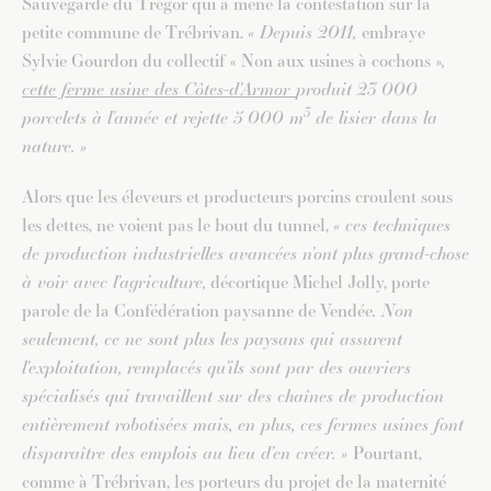
Sauvegarde du Trégor qui a mené la contestation sur la
petite commune de Trébrivan.
« Depuis 2011,
embraye
Sylvie Gourdon du collectif « Non aux usines à cochons »
,
cette ferme usine des Côtes-d’Armor
produit 23 000
3
porcelets à l’année et rejette 5 000 m
de lisier dans la
nature. »
Alors que les éleveurs et producteurs porcins croulent sous
les dettes, ne voient pas le bout du tunnel,
« ces techniques
de production industrielles avancées n’ont plus grand-chose
à voir avec l’agriculture,
décortique Michel Jolly, porte
parole de la Confédération paysanne de Vendée
. Non
seulement, ce ne sont plus les paysans qui assurent
l’exploitation, remplacés qu’ils sont par des ouvriers
spécialisés qui travaillent sur des chaînes de production
entièrement robotisées mais, en plus, ces fermes usines font
disparaître des emplois au lieu d’en créer. »
Pourtant,
comme à Trébrivan, les porteurs du projet de la maternité