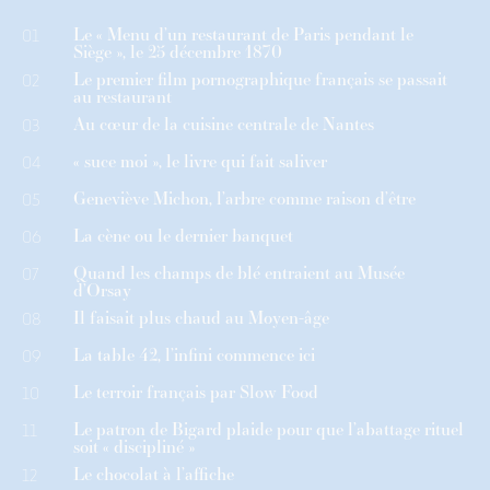
Le « Menu d’un restaurant de Paris pendant le
01
Siège », le 25 décembre 1870
Le premier film pornographique français se passait
02
au restaurant
Au cœur de la cuisine centrale de Nantes
03
« suce moi », le livre qui fait saliver
04
Geneviève Michon, l’arbre comme raison d’être
05
La cène ou le dernier banquet
06
Quand les champs de blé entraient au Musée
07
d’Orsay
Il faisait plus chaud au Moyen-âge
08
La table 42, l’infini commence ici
09
Le terroir français par Slow Food
10
Le patron de Bigard plaide pour que l’abattage rituel
11
soit « discipliné »
Le chocolat à l’affiche
12