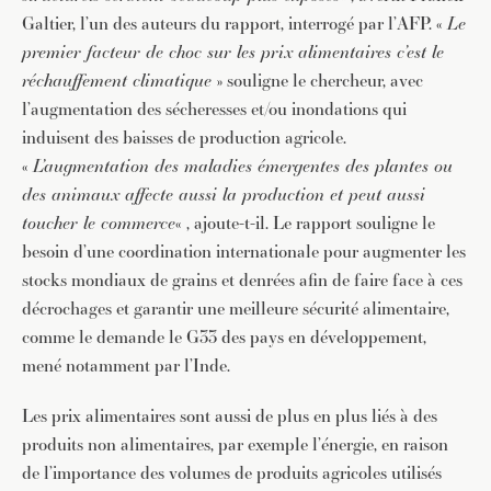
Galtier, l’un des auteurs du rapport, interrogé par l’AFP. «
Le
premier facteur de choc sur les prix alimentaires c’est le
réchauffement climatique
» souligne le chercheur, avec
l’augmentation des sécheresses et/ou inondations qui
induisent des baisses de production agricole.
«
L’augmentation des maladies émergentes des plantes ou
des animaux affecte aussi la production et peut aussi
toucher le commerce
« , ajoute-t-il. Le rapport souligne le
besoin d’une coordination internationale pour augmenter les
stocks mondiaux de grains et denrées afin de faire face à ces
décrochages et garantir une meilleure sécurité alimentaire,
comme le demande le G33 des pays en développement,
mené notamment par l’Inde.
Les prix alimentaires sont aussi de plus en plus liés à des
produits non alimentaires, par exemple l’énergie, en raison
JE M'INSCRIS À LA NEWSLETTER
de l’importance des volumes de produits agricoles utilisés