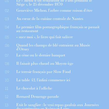
Le « Menu d’un restaurant de Paris pendant le
01
Siège », le 25 décembre 1870
Geneviève Michon, l’arbre comme raison d’être
02
Au cœur de la cuisine centrale de Nantes
03
Le premier film pornographique français se passait
04
au restaurant
« suce moi », le livre qui fait saliver
05
Quand les champs de blé entraient au Musée
06
d’Orsay
La cène ou le dernier banquet
07
Il faisait plus chaud au Moyen-âge
08
Le terroir français par Slow Food
09
La table 42, l’infini commence ici
10
Le chocolat à l’affiche
11
Bernard Demenge parade
12
Exit le sanglier : le vrai repas gaulois aux Journées
13
du patrimoine en Saône-et-Loire