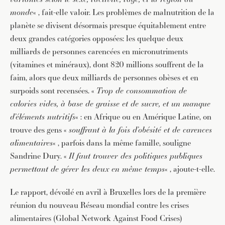
monde
« , fait-elle valoir. Les problèmes de malnutrition de la
planète se divisent désormais presque équitablement entre
deux grandes catégories opposées: les quelque deux
milliards de personnes carencées en micronutriments
(vitamines et minéraux), dont 820 millions souffrent de la
faim, alors que deux milliards de personnes obèses et en
surpoids sont recensées. «
Trop de consommation de
calories vides, à base de graisse et de sucre, et un manque
d’éléments nutritifs
« : en Afrique ou en Amérique Latine, on
trouve des gens «
souffrant à la fois d’obésité et de carences
alimentaires
« , parfois dans la même famille, souligne
Sandrine Dury. «
Il faut trouver des politiques publiques
permettant de gérer les deux en même temps
« , ajoute-t-elle.
Le rapport, dévoilé en avril à Bruxelles lors de la première
réunion du nouveau Réseau mondial contre les crises
alimentaires (Global Network Against Food Crises)