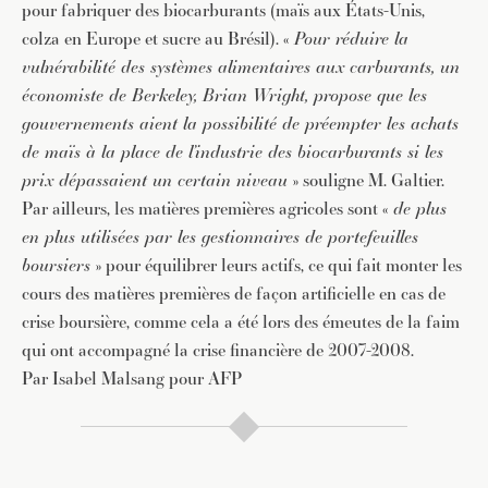
Pour recevoir toutes les deux semaines notre lettre
pour fabriquer des biocarburants (maïs aux États-Unis,
d’info avec une sélection d’articles …
colza en Europe et sucre au Brésil). «
Pour réduire la
vulnérabilité des systèmes alimentaires aux carburants, un
économiste de Berkeley, Brian Wright, propose que les
gouvernements aient la possibilité de préempter les achats
de maïs à la place de l’industrie des biocarburants si les
prix dépassaient un certain niveau
» souligne M. Galtier.
Par ailleurs, les matières premières agricoles sont «
de plus
en plus utilisées par les gestionnaires de portefeuilles
boursiers
» pour équilibrer leurs actifs, ce qui fait monter les
cours des matières premières de façon artificielle en cas de
crise boursière, comme cela a été lors des émeutes de la faim
qui ont accompagné la crise financière de 2007-2008.
Par Isabel Malsang pour AFP