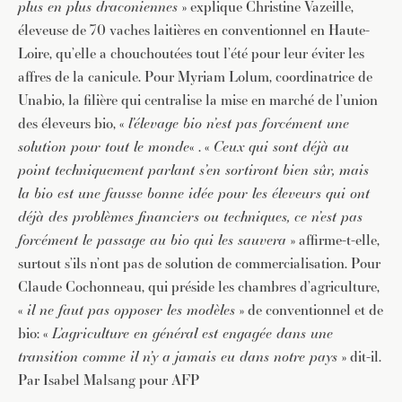
plus en plus draconiennes
» explique Christine Vazeille,
éleveuse de 70 vaches laitières en conventionnel en Haute-
Loire, qu’elle a chouchoutées tout l’été pour leur éviter les
affres de la canicule. Pour Myriam Lolum, coordinatrice de
Unabio, la filière qui centralise la mise en marché de l’union
des éleveurs bio, «
l’élevage bio n’est pas forcément une
solution pour tout le monde
« . «
Ceux qui sont déjà au
point techniquement parlant s’en sortiront bien sûr, mais
JE M'INSCRIS À LA NEWSLETTER
la bio est une fausse bonne idée pour les éleveurs qui ont
Pour recevoir toutes les deux semaines notre lettre
déjà des problèmes financiers ou techniques, ce n’est pas
d’info avec une sélection d’articles …
forcément le passage au bio qui les sauvera
» affirme-t-elle,
surtout s’ils n’ont pas de solution de commercialisation. Pour
Claude Cochonneau, qui préside les chambres d’agriculture,
«
il ne faut pas opposer les modèles
» de conventionnel et de
bio: «
L’agriculture en général est engagée dans une
transition comme il n’y a jamais eu dans notre pays
» dit-il.
Par Isabel Malsang pour AFP