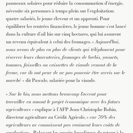
panneaux solaires pour réduire la consommation d’énergie,
nécessite six personnes à temps plein sur l’exploitation:
quatre salariés, le jeune éleveur et un apprenti. Pour
équilibrer les rentrées financières, le jeune homme s’est lancé
dans la culture d’ail bio sur cinq hectares, qui lui assurent
un revenu équivalent à celui des fromages. «
Aujourd’hui,
nous avons de plus en plus de clients qui téléphonent pour
réserver leurs charcuteries, fromages de brebis, yaourts,
tommes, faisselles ou caissettes de viande venant de la
ferme, car ils ont peur de ne pas pouvoir être servis sur le
marché »
dit Pascale, salariée pour la viande.
«
Sur la bio, nous mettons beaucoup l’accent pour
travailler en amont le projet économique avec les futurs
agriculteurs
» explique à l’AFP Jean-Christophe Robin,
directeur agriculture au Crédit Agricole, «
car 70% des
agriculteurs ne connaissent pas vraiment leurs coûts de
production
« . Balayant les espoirs bucoliques de retour à la