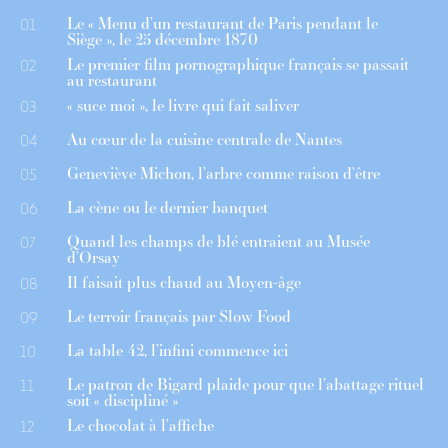
Le « Menu d’un restaurant de Paris pendant le
01
Siège », le 25 décembre 1870
Le premier film pornographique français se passait
02
au restaurant
« suce moi », le livre qui fait saliver
03
Au cœur de la cuisine centrale de Nantes
04
Geneviève Michon, l’arbre comme raison d’être
05
La cène ou le dernier banquet
06
Quand les champs de blé entraient au Musée
07
d’Orsay
Il faisait plus chaud au Moyen-âge
08
Le terroir français par Slow Food
09
La table 42, l’infini commence ici
10
Le patron de Bigard plaide pour que l’abattage rituel
11
soit « discipliné »
Le chocolat à l’affiche
12