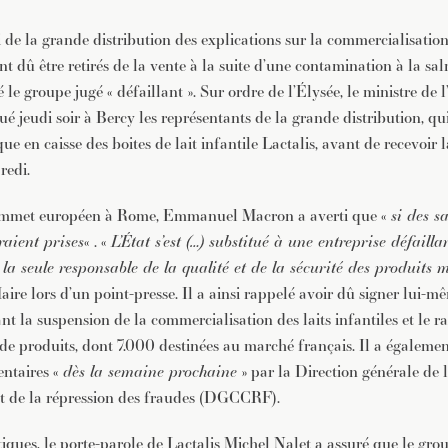
JE M'INSCRIS À LA NEWSLETTER
i de la grande distribution des explications sur la commercialisatio
Pour recevoir toutes les deux semaines notre lettre d’info a
sélection d’articles …
nt dû être retirés de la vente à la suite d’une contamination à la sa
 le groupe jugé « défaillant ». Sur ordre de l’Élysée, le ministre d
é jeudi soir à Bercy les représentants de la grande distribution, qu
ue en caisse des boites de lait infantile Lactalis, avant de recevoir 
redi.
ommet européen à Rome, Emmanuel Macron a averti que «
si des s
eraient prises
« . «
L’État s’est (…) substitué à une entreprise défailla
t la seule responsable de la qualité et de la sécurité des produits 
ire lors d’un point-presse. Il a ainsi rappelé avoir dû signer lui-
 la suspension de la commercialisation des laits infantiles et le r
 de produits, dont 7.000 destinées au marché français. Il a égalem
ntaires «
dès la semaine prochaine
» par la Direction générale de 
t de la répression des fraudes (DGCCRF).
tiques, le porte-parole de Lactalis Michel Nalet a assuré que le gro