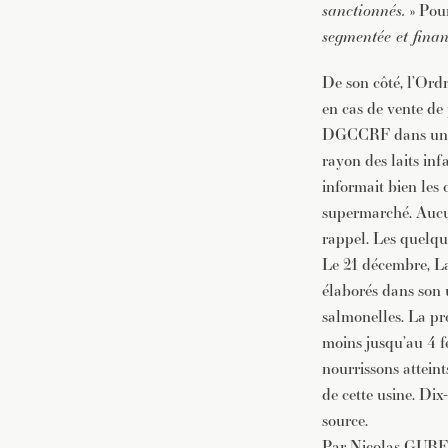
sanctionnés.
» Pour
segmentée et fina
De son côté, l’Ordr
en cas de vente de 
DGCCRF dans une ph
rayon des laits inf
informait bien les 
supermarché. Aucun
rappel. Les quelque
Le 21 décembre, Lac
élaborés dans son 
salmonelles. La pro
moins jusqu’au 4 fé
nourrissons attein
de cette usine. Dix
source.
Par Nicolas GUB