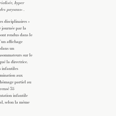
ialisée, hyper
 des paysans
« .
s disciplinaires »
e journée par la
ont rendus dans le
u’un affichage
n dans un
onsommateurs sur le
ué la directrice.
 infantiles
amination aux
 chômage partiel au
ecensé 35
tation infantile
tal, selon la même