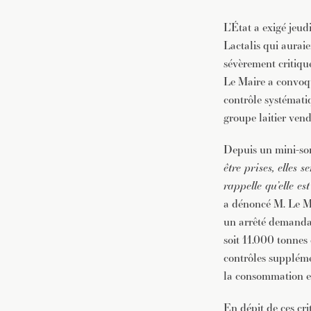
L’État a exigé jeud
Lactalis qui auraie
sévèrement critiqué
Le Maire a convoqu
contrôle systématiq
groupe laitier vend
Depuis un mini-s
être prises, elles s
rappelle qu’elle es
a dénoncé M. Le Ma
un arrêté demandant
soit 11.000 tonnes
contrôles suppléme
la consommation e
En dépit de ces cri