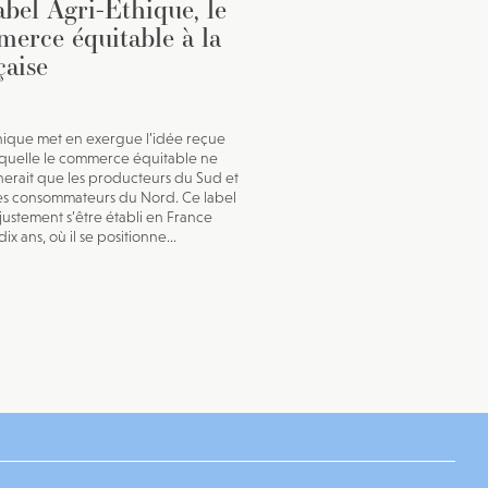
abel Agri-Éthique, le
erce équitable à la
çaise
hique met en exergue l’idée reçue
aquelle le commerce équitable ne
erait que les producteurs du Sud et
hes consommateurs du Nord. Ce label
 justement s’être établi en France
ix ans, où il se positionne...