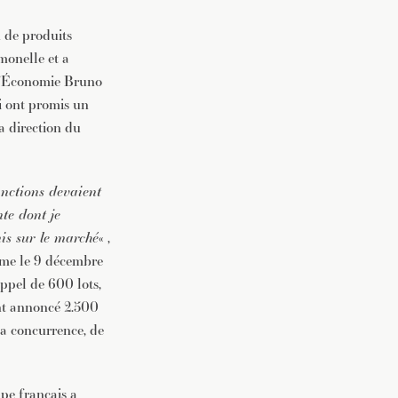
n de produits
vec une
lmonelle et a
e l’Économie Bruno
i ont promis un
la direction du
anctions devaient
nte dont je
mis sur le marché
« ,
même le 9 décembre
appel de 600 lots,
ent annoncé 2.500
la concurrence, de
upe français a