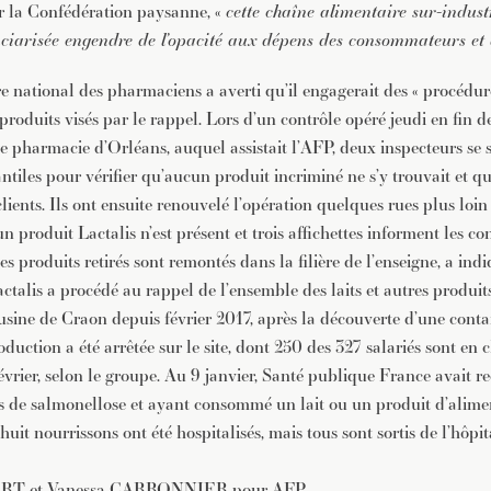
 la Confédération paysanne, «
cette chaîne alimentaire sur-industr
nciarisée engendre de l’opacité aux dépens des consommateurs et
e national des pharmaciens a averti qu’il engagerait des « procédure
produits visés par le rappel. Lors d’un contrôle opéré jeudi en fin d
armacie d’Orléans, auquel assistait l’AFP, deux inspecteurs se s
antiles pour vérifier qu’aucun produit incriminé ne s’y trouvait et q
clients. Ils ont ensuite renouvelé l’opération quelques rues plus loi
 produit Lactalis n’est présent et trois affichettes informent les c
s produits retirés sont remontés dans la filière de l’enseigne, a indiq
talis a procédé au rappel de l’ensemble des laits et autres produits
usine de Craon depuis février 2017, après la découverte d’une cont
duction a été arrêtée sur le site, dont 250 des 327 salariés sont en
vrier, selon le groupe. Au 9 janvier, Santé publique France avait r
ts de salmonellose et ayant consommé un lait ou un produit d’alimen
-huit nourrissons ont été hospitalisés, mais tous sont sortis de l’hôpi
ERT et Vanessa CARRONNIER pour AFP