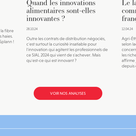
Quand les innovations
Le l
alimentaires sont-elles
comm
innovantes ?
fran
28.10.24
12.04.24
la fibre
 haies.
Outre les contrats de distribution négociés,
Agri-Ét
Splann !
c'est surtout la curiosité insatiable pour
selon l
l'innovation qui agitent les professionnels de
concern
ce SIAL 2024 qui vient de s'achever. Mais
les ric
qu'est-ce qui est innovant ?
affirme
depuis d
VOIR NOS ANALYSES