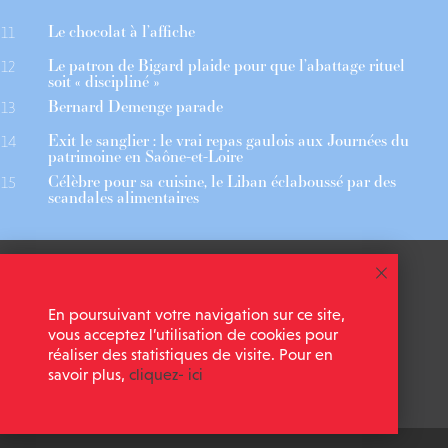
Le chocolat à l’affiche
11
Le patron de Bigard plaide pour que l’abattage rituel
12
soit « discipliné »
Bernard Demenge parade
13
Exit le sanglier : le vrai repas gaulois aux Journées du
14
patrimoine en Saône-et-Loire
Célèbre pour sa cuisine, le Liban éclaboussé par des
15
scandales alimentaires
 ASSOCIÉS
CGU
En poursuivant votre navigation sur ce site,
 NEWSLETTER
MENTIONS LÉGALES
vous acceptez l’utilisation de cookies pour
réaliser des statistiques de visite. Pour en
savoir plus,
cliquez- ici