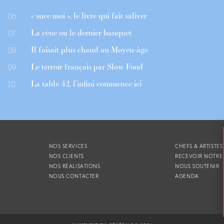
« suce moi », le livre qui fait saliver
06
La cène ou le dernier banquet
07
Il faisait plus chaud au Moyen-âge
08
Le terroir français par Slow Food
09
La table 42, l’infini commence ici
10
NOS SERVICES
CHEFS & ARTISTES
NOS CLIENTS
RECEVOIR NOTRE
NOS RÉALISATIONS
NOUS SOUTENIR
NOUS CONTACTER
AGENDA