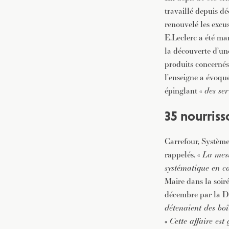
travaillé depuis d
renouvelé les excu
E.Leclerc a été ma
la découverte d’un
produits concernés
l’enseigne a évoqu
épinglant «
des ser
35 nourriss
Carrefour, Système
rappelés. «
La mesur
systématique en ca
Maire dans la soiré
décembre par la D
détenaient des boît
«
Cette affaire est