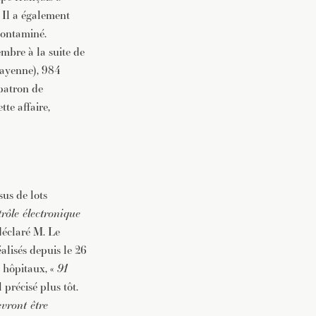
. Il a également
contaminé.
mbre à la suite de
Mayenne), 984
 patron de
tte affaire,
sus de lots
trôle électronique
 déclaré M. Le
éalisés depuis le 26
 hôpitaux, «
91
il précisé plus tôt.
evront être