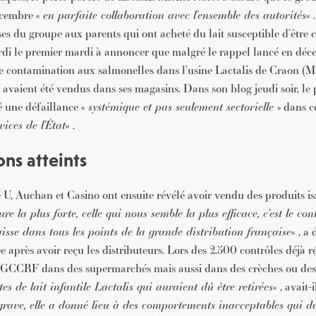
écembre «
en parfaite collaboration avec l’ensemble des autorités
« 
ses du groupe aux parents qui ont acheté du lait susceptible d’être 
rdi le premier mardi à annoncer que malgré le rappel lancé en déce
e contamination aux salmonelles dans l’usine Lactalis de Craon (
 avaient été vendus dans ses magasins. Dans son blog jeudi soir, le
é une défaillance «
systémique et pas seulement sectorielle
» dans ce
vices de l’État
« .
ons atteints
 U, Auchan et Casino ont ensuite révélé avoir vendu des produits is
e la plus forte, celle qui nous semble la plus efficace, c’est le con
isse dans tous les points de la grande distribution française
« , a
e après avoir reçu les distributeurs. Lors des 2.500 contrôles déjà r
GCCRF dans des supermarchés mais aussi dans des crèches ou des
es de lait infantile Lactalis qui auraient dû être retirées
« , avait-
 grave, elle a donné lieu à des comportements inacceptables qui d