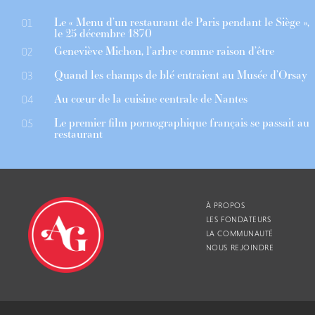
Le « Menu d’un restaurant de Paris pendant le Siège »,
01
le 25 décembre 1870
Geneviève Michon, l’arbre comme raison d’être
02
Quand les champs de blé entraient au Musée d’Orsay
03
Au cœur de la cuisine centrale de Nantes
04
Le premier film pornographique français se passait au
05
restaurant
À PROPOS
LES FONDATEURS
LA COMMUNAUTÉ
NOUS REJOINDRE