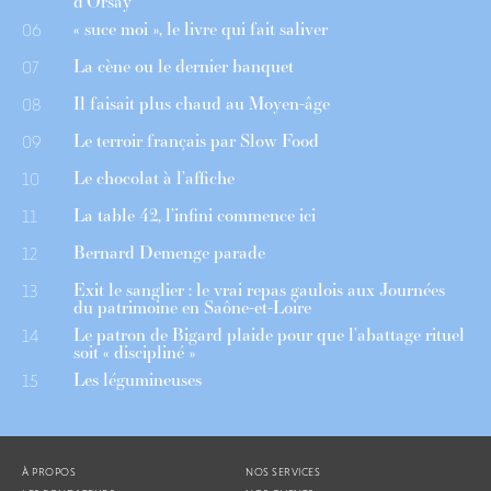
d’Orsay
« suce moi », le livre qui fait saliver
06
La cène ou le dernier banquet
07
Il faisait plus chaud au Moyen-âge
08
Le terroir français par Slow Food
09
Le chocolat à l’affiche
10
La table 42, l’infini commence ici
11
Bernard Demenge parade
12
Exit le sanglier : le vrai repas gaulois aux Journées
13
du patrimoine en Saône-et-Loire
Le patron de Bigard plaide pour que l’abattage rituel
14
soit « discipliné »
Les légumineuses
15
À PROPOS
NOS SERVICES