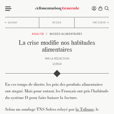
SUIVANT
RETOUR
PRÉCÉDENT
ANALYSE
MODES ALIMENTAIRES
La crise modifie nos habitudes
alimentaires
PAR
LA RÉDACTION
12.09.14
En ces temps de disette, les prix des produits alimentaires
ont stagné. Mais pour autant, les Français ont pris l’habitude
du système D pour faire baisser la facture.
Selon un sondage TNS Sofres relayé par
la Tribune
, le