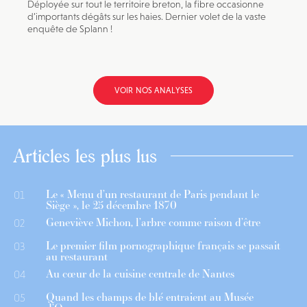
Déployée sur tout le territoire breton, la fibre occasionne
d’importants dégâts sur les haies. Dernier volet de la vaste
enquête de Splann !
VOIR NOS ANALYSES
Articles les plus lus
Le « Menu d’un restaurant de Paris pendant le
01
Siège », le 25 décembre 1870
Geneviève Michon, l’arbre comme raison d’être
02
Le premier film pornographique français se passait
03
au restaurant
Au cœur de la cuisine centrale de Nantes
04
Quand les champs de blé entraient au Musée
05