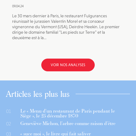
09.04.24
Le 30 mars dernier à Paris, le restaurant Fulgurances
réunissait le jurassien Valentin Morel et sa consœur
vigneronne du Vermont (USA), Deirdre Heekin. Le premier
dirige le domaine familial "Les pieds sur Terre" et la
deuxième est à la...
VOIR NOS ANALYSES
Articles les plus lus
Le « Menu d’un restaurant de Paris pendant le
01
Siège », le 25 décembre 1870
Geneviève Michon, l’arbre comme raison d’être
02
« suce moi », le livre qui fait saliver
03