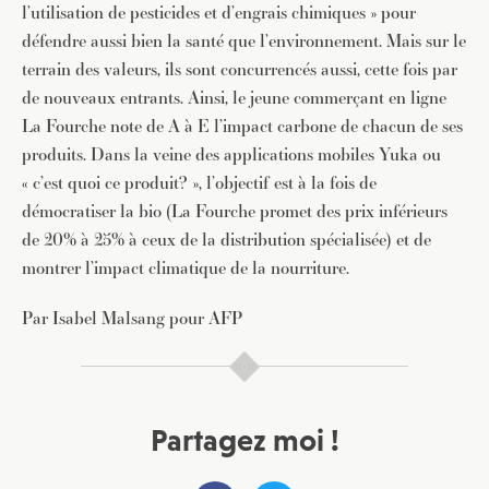
l’utilisation de pesticides et d’engrais chimiques » pour
défendre aussi bien la santé que l’environnement. Mais sur le
terrain des valeurs, ils sont concurrencés aussi, cette fois par
de nouveaux entrants. Ainsi, le jeune commerçant en ligne
La Fourche note de A à E l’impact carbone de chacun de ses
produits. Dans la veine des applications mobiles Yuka ou
JE M'INSCRIS À LA NEWSLETTER
« c’est quoi ce produit? », l’objectif est à la fois de
Pour recevoir toutes les deux semaines notre lettre
démocratiser la bio (La Fourche promet des prix inférieurs
d’info avec une sélection d’articles …
de 20% à 25% à ceux de la distribution spécialisée) et de
montrer l’impact climatique de la nourriture.
Par Isabel Malsang pour AFP
Partagez moi !