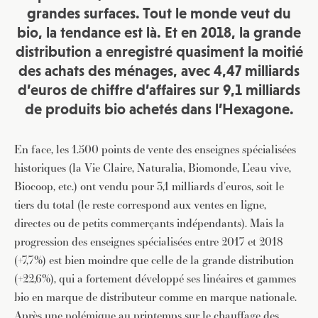
grandes surfaces. Tout le monde veut du
bio, la tendance est là. Et en 2018, la grande
distribution a enregistré quasiment la moitié
des achats des ménages, avec 4,47 milliards
d’euros de chiffre d’affaires sur 9,1 milliards
de produits bio achetés dans l’Hexagone.
En face, les 1.500 points de vente des enseignes spécialisées
historiques (la Vie Claire, Naturalia, Biomonde, L’eau vive,
Biocoop, etc.) ont vendu pour 3,1 milliards d’euros, soit le
tiers du total (le reste correspond aux ventes en ligne,
directes ou de petits commerçants indépendants). Mais la
progression des enseignes spécialisées entre 2017 et 2018
(+7,7%) est bien moindre que celle de la grande distribution
(+22,6%), qui a fortement développé ses linéaires et gammes
bio en marque de distributeur comme en marque nationale.
Après une polémique au printemps sur le chauffage des