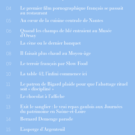
Le premier film pornographique français se passait
04
au restaurant
Au cœur de la cuisine centrale de Nantes
05
Quand les champs de blé entraient au Musée
06
d’Orsay
La cène ou le dernier banquet
07
Il faisait plus chaud au Moyen-âge
08
Le terroir français par Slow Food
09
La table 42, l’infini commence ici
10
Le patron de Bigard plaide pour que l’abattage rituel
11
soit « discipliné »
Le chocolat à l’affiche
12
Exit le sanglier : le vrai repas gaulois aux Journées
13
du patrimoine en Saône-et-Loire
Bernard Demenge parade
14
L’asperge d’Argenteuil
15