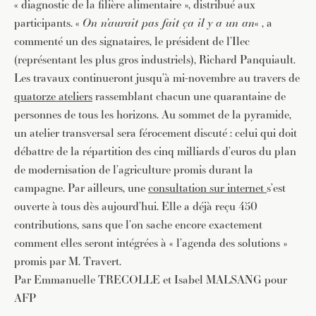
« diagnostic de la filière alimentaire », distribué aux
participants. «
On n’aurait pas fait ça il y a un an
« , a
commenté un des signataires, le président de l’Ilec
(représentant les plus gros industriels), Richard Panquiault.
Les travaux continueront jusqu’à mi-novembre au travers de
quatorze ateliers
rassemblant chacun une quarantaine de
personnes de tous les horizons. Au sommet de la pyramide,
JE M'INSCRIS À LA NEWSLETTER
un atelier transversal sera férocement discuté : celui qui doit
Pour recevoir toutes les deux semaines notre lettre
débattre de la répartition des cinq milliards d’euros du plan
d’info avec une sélection d’articles …
de modernisation de l’agriculture promis durant la
campagne. Par ailleurs, une
consultation sur internet
s’est
ouverte à tous dès aujourd’hui. Elle a déjà reçu 450
contributions, sans que l’on sache encore exactement
comment elles seront intégrées à « l’agenda des solutions »
promis par M. Travert.
Par Emmanuelle TRECOLLE et Isabel MALSANG pour
AFP