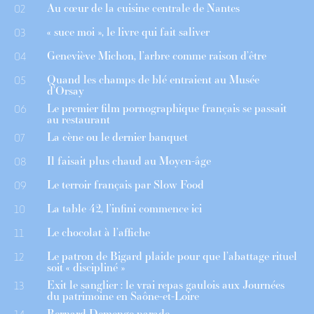
Au cœur de la cuisine centrale de Nantes
02
« suce moi », le livre qui fait saliver
03
Geneviève Michon, l’arbre comme raison d’être
04
Quand les champs de blé entraient au Musée
05
d’Orsay
Le premier film pornographique français se passait
06
au restaurant
La cène ou le dernier banquet
07
Il faisait plus chaud au Moyen-âge
08
Le terroir français par Slow Food
09
La table 42, l’infini commence ici
10
Le chocolat à l’affiche
11
Le patron de Bigard plaide pour que l’abattage rituel
12
soit « discipliné »
Exit le sanglier : le vrai repas gaulois aux Journées
13
du patrimoine en Saône-et-Loire
Bernard Demenge parade