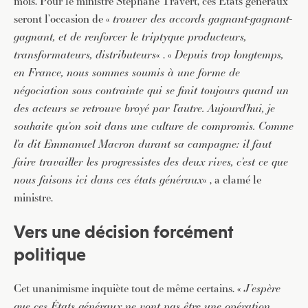
mois. Pour le ministre Stéphane Travert, ces États généraux
seront l’occasion de «
trouver des accords gagnant-gagnant-
gagnant, et de renforcer le triptyque producteurs,
transformateurs, distributeurs
« . «
Depuis trop longtemps,
en France, nous sommes soumis à une forme de
négociation sous contrainte qui se finit toujours quand un
des acteurs se retrouve broyé par l’autre. Aujourd’hui, je
souhaite qu’on soit dans une culture de compromis. Comme
l’a dit Emmanuel Macron durant sa campagne: il faut
faire travailler les progressistes des deux rives, c’est ce que
nous faisons ici dans ces états généraux
« , a clamé le
ministre.
Vers une décision forcément
politique
Cet unanimisme inquiète tout de même certains. «
J’espère
que ces États généraux ne vont pas être une opération