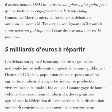
d’associations et ONG une «
troisième phase, plus politique
»
qui permette un «
engagement sur le temps long
« .
Emmanuel Macron interviendra dans les débats cet
automne, a promis M. Travert, en soulignant qu’il y aurait
«
une décision politique
» à l’issue des travaux, «
on est là
pour ça
« .
5 milliards d’euros à répartir
Les débats ont opposé beaucoup d’autres arguments :
malbouffe industrielle contre impératifs de santé publique à
l’heure où 17% de la population est en surpoids ou obèse,
agriculture industrielle exportatrice contre production
vivrière locale de qualité, bio ou pas. Comme gage de bonne
volonté, des associations d’industriels, des organismes
agricoles et la Fédération du commerce et de la distribution
ont établi conjointement en amont de la rencontre un