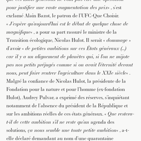
pour justifier une vaste augmentation des prix
« , s’est
exclamé Alain Bazot, le patron de l’UFC-Que Choisir.
«
J’espère qu’aujourd’hui est le début de quelque chose de
magnifique
« , a pour sa part rassuré le ministre de la
Transition écologique, Nicolas Hulot. Il serait «
dommage
»
d’avoir «
de petites ambitions sur ces États généraux (…)
car il y a un alignement de planètes qui, si l’on ne mijote
pas nos petits préjugés comme si on avait l’éternité devant
nous, peut faire rentrer l’agriculture dans le XXIe siècle
« .
Malgré la confiance de Nicolas Hulot, la présidente de la
Fondation pour la nature et pour l’homme (ex-fondation
Hulot), Audrey Pulvar, a exprimé des réserves, s’inquiétant
notamment de l’absence du président de la République et
sur les ambitions réelles de ces états généraux. «
Que restera-
t-il de cette ambition s’il ne reste qu’un
agenda des
solutions
, ça nous semble une toute petite ambition
« , a-t-
elle déclaré demandant au nom d’une quarantaine