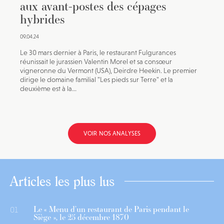
aux avant-postes des cépages
hybrides
09.04.24
Le 30 mars dernier à Paris, le restaurant Fulgurances
réunissait le jurassien Valentin Morel et sa consœur
vigneronne du Vermont (USA), Deirdre Heekin. Le premier
dirige le domaine familial "Les pieds sur Terre" et la
deuxième est à la...
VOIR NOS ANALYSES
Articles les plus lus
Le « Menu d’un restaurant de Paris pendant le
01
Siège », le 25 décembre 1870