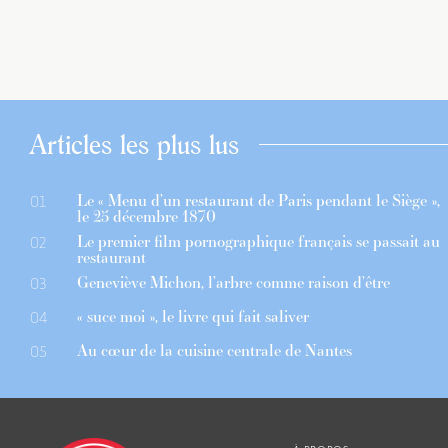
Articles les plus lus
Le « Menu d’un restaurant de Paris pendant le Siège »,
01
le 25 décembre 1870
Le premier film pornographique français se passait au
02
restaurant
Geneviève Michon, l’arbre comme raison d’être
03
« suce moi », le livre qui fait saliver
04
Au cœur de la cuisine centrale de Nantes
05