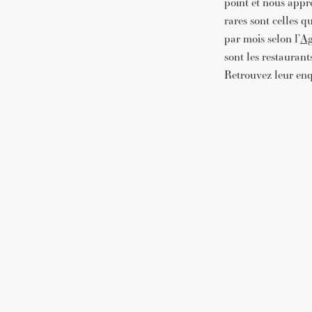
point et nous appre
rares sont celles q
par mois selon l’
Ag
sont les restaurant
Retrouvez leur enq