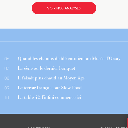
VOIR NOS ANALYSES
Quand les champs de blé entraient au Musée d’Orsay
06
La cène ou le dernier banquet
07
Il faisait plus chaud au Moyen-âge
08
Le terroir français par Slow Food
09
La table 42, l’infini commence ici
10