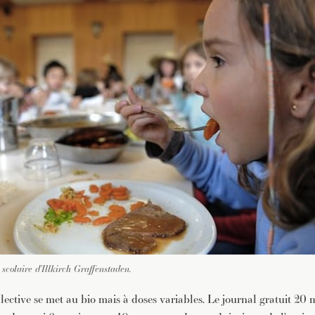
 scolaire d’Illkirch Graffenstaden.
lective se met au bio mais à doses variables. Le journal gratuit 20 m