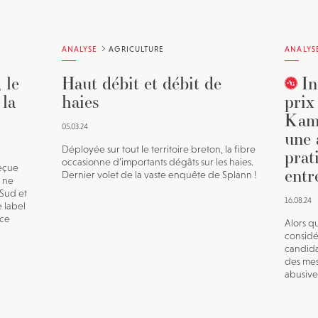
ANALYSE
AGRICULTURE
ANALYS
 le
Haut débit et débit de
In
 la
haies
prix
Kama
05.03.24
une 
Déployée sur tout le territoire breton, la fibre
prat
occasionne d’importants dégâts sur les haies.
reçue
entr
Dernier volet de la vaste enquête de Splann !
 ne
Sud et
16.08.24
 label
nce
Alors qu
considé
candida
des mes
abusive