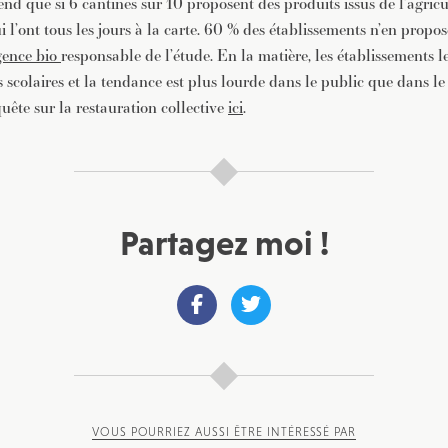
nd que si 6 cantines sur 10 proposent des produits issus de l’agricu
ui l’ont tous les jours à la carte. 60 % des établissements n’en propo
ence bio
responsable de l’étude. En la matière, les établissements l
s scolaires et la tendance est plus lourde dans le public que dans le 
uête sur la restauration collective
ici
.
Partagez moi !
VOUS POURRIEZ AUSSI ÊTRE INTÉRESSÉ PAR