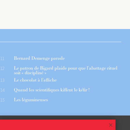
Bernard Demenge parade
11
Le patron de Bigard plaide pour que l’abattage rituel
12
soit « discipliné »
Le chocolat à l’affiche
13
Quand les scientifiques kiffent le kéfir !
14
Les légumineuses
15