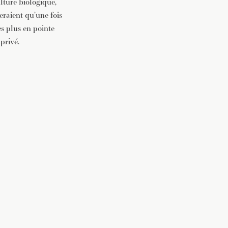
lture biologique,
seraient qu’une fois
es plus en pointe
privé.