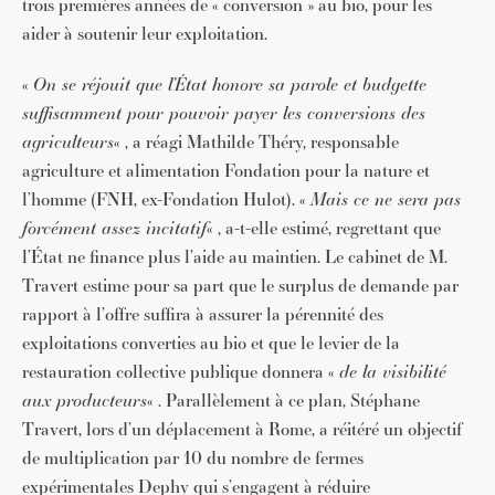
trois premières années de « conversion » au bio, pour les
aider à soutenir leur exploitation.
«
On se réjouit que l’État honore sa parole et budgette
suffisamment pour pouvoir payer les conversions des
agriculteurs
« , a réagi Mathilde Théry, responsable
agriculture et alimentation Fondation pour la nature et
l’homme (FNH, ex-Fondation Hulot). «
Mais ce ne sera pas
forcément assez incitatif
« , a-t-elle estimé, regrettant que
l’État ne finance plus l’aide au maintien. Le cabinet de M.
Travert estime pour sa part que le surplus de demande par
rapport à l’offre suffira à assurer la pérennité des
exploitations converties au bio et que le levier de la
restauration collective publique donnera «
de la visibilité
aux producteurs
« . Parallèlement à ce plan, Stéphane
Travert, lors d’un déplacement à Rome, a réitéré un objectif
de multiplication par 10 du nombre de fermes
expérimentales Dephy qui s’engagent à réduire