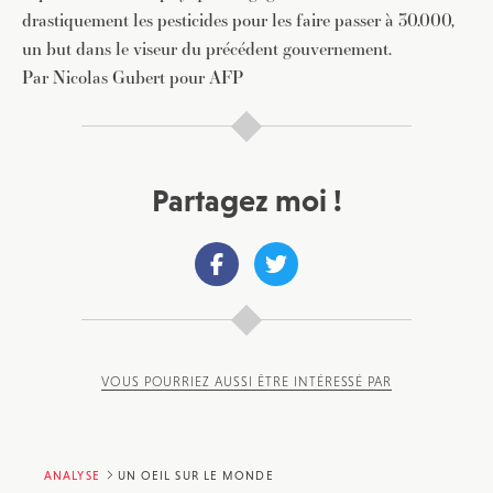
drastiquement les pesticides pour les faire passer à 30.000,
JE M'INSCRIS À LA NEWSLETTER
un but dans le viseur du précédent gouvernement.
Pour recevoir toutes les deux semaines notre lettre
Par Nicolas Gubert pour AFP
d’info avec une sélection d’articles …
Partagez moi !
VOUS POURRIEZ AUSSI ÊTRE INTÉRESSÉ PAR
ANALYSE
UN OEIL SUR LE MONDE