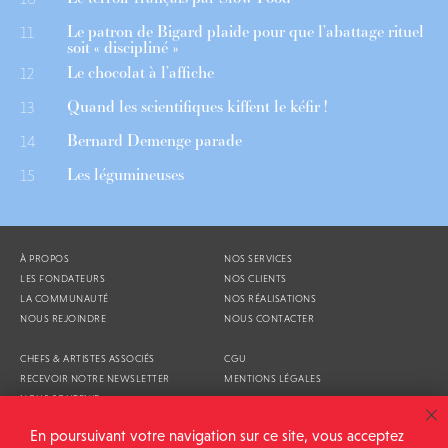
Le patron de Bigard plaide pour que l’abattage rituel
11
soit « discipliné »
Le chocolat à l’affiche
12
Quand les scientifiques kiffent le kéfir !
13
Bernard Demenge parade
14
Les légumineuses
15
À PROPOS
NOS SERVICES
LES FONDATEURS
NOS CLIENTS
LA COMMUNAUTÉ
NOS RÉALISATIONS
NOUS REJOINDRE
NOUS CONTACTER
CHEFS & ARTISTES ASSOCIÉS
CGU
RECEVOIR NOTRE NEWSLETTER
MENTIONS LÉGALES
NOUS SOUTENIR
AGENDA
En poursuivant votre navigation sur ce site, vous acceptez