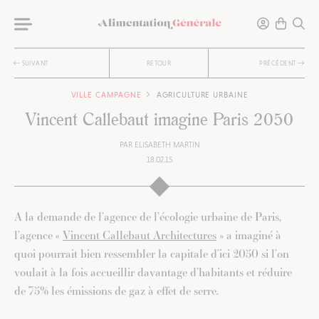
SUIVANT
RETOUR
PRÉCÉDENT
VILLE CAMPAGNE
AGRICULTURE URBAINE
Vincent Callebaut imagine Paris 2050
PAR
ELISABETH MARTIN
18.02.15
A la demande de l’agence de l’écologie urbaine de Paris,
l’agence «
Vincent Callebaut Architectures
» a imaginé à
quoi pourrait bien ressembler la capitale d’ici 2050 si l’on
voulait à la fois accueillir davantage d’habitants et réduire
de 75% les émissions de gaz à effet de serre.