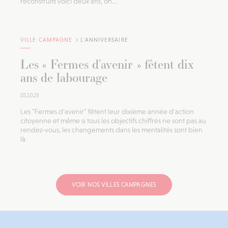
reconstruits voici deux ans, on...
VILLE CAMPAGNE
L'ANNIVERSAIRE
Les « Fermes d’avenir » fêtent dix
ans de labourage
05.10.23
Les "Fermes d'avenir" fêtent leur dixième année d'action
citoyenne et même si tous les objectifs chiffrés ne sont pas au
rendez-vous, les changements dans les mentalités sont bien
là.
VOIR NOS VILLES CAMPAGNES