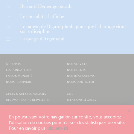
Bernard Demenge parade
12
Le chocolat à l’affiche
13
Le patron de Bigard plaide pour que l’abattage rituel
14
soit « discipliné »
L’asperge d’Argenteuil
15
À PROPOS
NOS SERVICES
LES FONDATEURS
NOS CLIENTS
LA COMMUNAUTÉ
NOS RÉALISATIONS
NOUS REJOINDRE
NOUS CONTACTER
CHEFS & ARTISTES ASSOCIÉS
CGU
RECEVOIR NOTRE NEWSLETTER
MENTIONS LÉGALES
NOUS SOUTENIR
AGENDA
En poursuivant votre navigation sur ce site, vous acceptez
l’utilisation de cookies pour réaliser des statistiques de visite.
Pour en savoir plus,
cliquez- ici
ALIMENTATION GÉNÉRALE © 2026
TOUS DROITS RÉSERVÉS