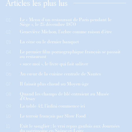
Articles les plus lus
Le « Menu d’un restaurant de Paris pendant le
01
Siège », le 25 décembre 1870
Geneviève Michon, l’arbre comme raison d’être
02
La cène ou le dernier banquet
03
Le premier film pornographique français se passait
04
au restaurant
« suce moi », le livre qui fait saliver
05
Au cœur de la cuisine centrale de Nantes
06
Il faisait plus chaud au Moyen-âge
07
Quand les champs de blé entraient au Musée
08
d’Orsay
La table 42, l’infini commence ici
09
Le terroir français par Slow Food
10
Exit le sanglier : le vrai repas gaulois aux Journées
11
du patrimoine en Saône-et-Loire