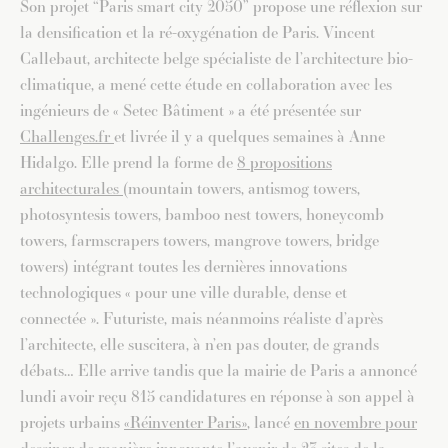
Son projet “Paris smart city 2050” propose une réflexion sur
la densification et la ré-oxygénation de Paris. Vincent
Callebaut, architecte belge spécialiste de l’architecture bio-
climatique, a mené cette étude en collaboration avec les
ingénieurs de « Setec Bâtiment » a été présentée sur
Challenges.fr
et livrée il y a quelques semaines à Anne
Hidalgo. Elle prend la forme de
8 propositions
architecturales
(mountain towers, antismog towers,
photosyntesis towers, bamboo nest towers, honeycomb
towers, farmscrapers towers, mangrove towers, bridge
towers) intégrant toutes les dernières innovations
technologiques « pour une ville durable, dense et
connectée ». Futuriste, mais néanmoins réaliste d’après
l’architecte, elle suscitera, à n’en pas douter, de grands
débats… Elle arrive tandis que la mairie de Paris a annoncé
lundi avoir reçu 815 candidatures en réponse à son appel à
projets urbains
«Réinventer Paris»
, lancé
en novembre pour