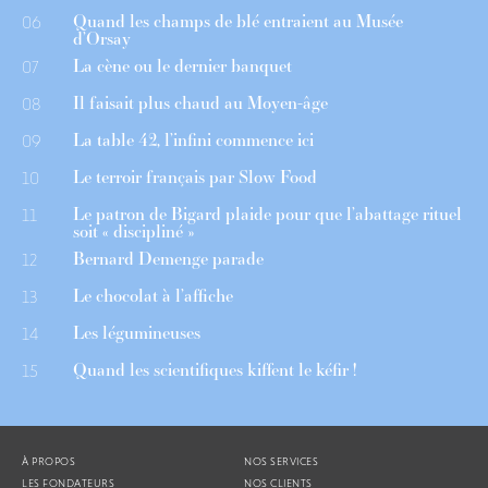
Quand les champs de blé entraient au Musée
06
d’Orsay
La cène ou le dernier banquet
07
Il faisait plus chaud au Moyen-âge
08
La table 42, l’infini commence ici
09
Le terroir français par Slow Food
10
Le patron de Bigard plaide pour que l’abattage rituel
11
soit « discipliné »
Bernard Demenge parade
12
Le chocolat à l’affiche
13
Les légumineuses
14
Quand les scientifiques kiffent le kéfir !
15
À PROPOS
NOS SERVICES
LES FONDATEURS
NOS CLIENTS