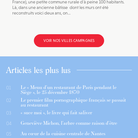
France), une petite commune rurale d'à peine 100 habitants.
Là, dans une ancienne bâtisse dont les murs ont été
reconstruits voici deux ans, on...
VOIR NOS VILLES CAMPAGNES
Articles les plus lus
Le « Menu d’un restaurant de Paris pendant le
01
Siège », le 25 décembre 1870
Le premier film pornographique français se passait
02
au restaurant
« suce moi », le livre qui fait saliver
03
Geneviève Michon, l’arbre comme raison d’être
04
Au cœur de la cuisine centrale de Nantes
05