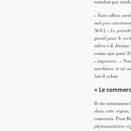
toutefois pas résol
«
Nous allons sorti
sait pas exacteme
AOC). «
Le préside
gasoil pour le sec
relève-t-il. Jérôme
estime que pour 20
«
impasses
« . «
Nous
machines, et où on
fait-il valoir.
« Le commerce
Il cite notamment 
dans cette région, 
concernée. Pour Be
phytosanitaires s’e