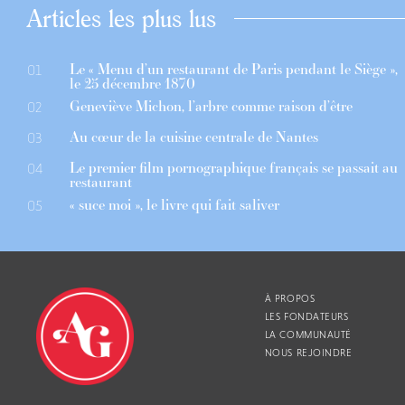
Articles les plus lus
Le « Menu d’un restaurant de Paris pendant le Siège »,
01
le 25 décembre 1870
Geneviève Michon, l’arbre comme raison d’être
02
Au cœur de la cuisine centrale de Nantes
03
Le premier film pornographique français se passait au
04
restaurant
« suce moi », le livre qui fait saliver
05
À PROPOS
LES FONDATEURS
LA COMMUNAUTÉ
NOUS REJOINDRE