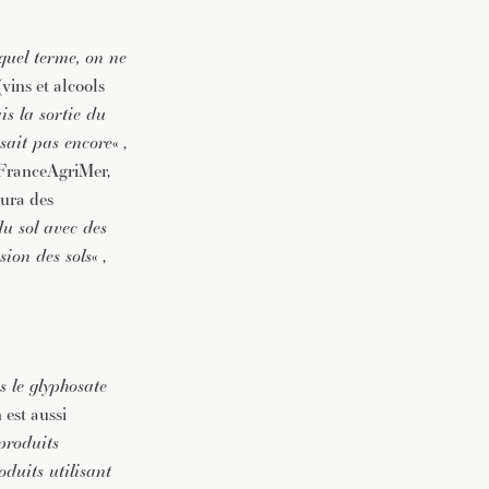
 quel terme, on ne
vins et alcools
is la sortie du
 sait pas encore
« ,
c FranceAgriMer,
aura des
du sol avec des
sion des sols
« ,
as le glyphosate
 est aussi
produits
oduits utilisant