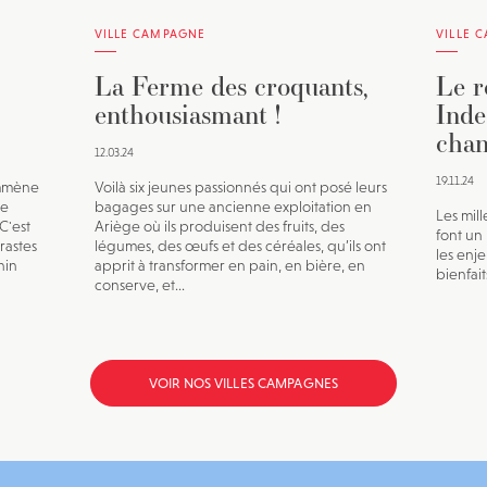
VILLE CAMPAGNE
VILLE 
La Ferme des croquants,
Le r
enthousiasmant !
Inde
chan
12.03.24
19.11.24
emmène
Voilà six jeunes passionnés qui ont posé leurs
de
bagages sur une ancienne exploitation en
Les mil
C'est
Ariège où ils produisent des fruits, des
font un
rastes
légumes, des œufs et des céréales, qu’ils ont
les enje
nin
apprit à transformer en pain, en bière, en
bienfait
conserve, et...
VOIR NOS VILLES CAMPAGNES