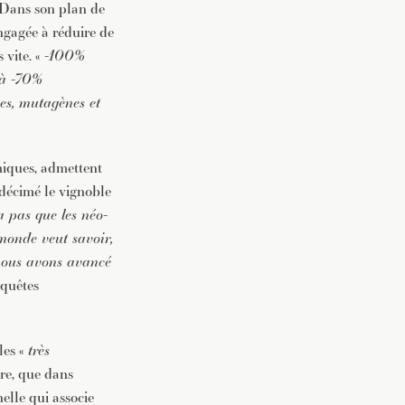
. Dans son plan de
engagée à réduire de
 vite. «
-100%
 à -70%
nes, mutagènes et
imiques, admettent
a décimé le vignoble
 a pas que les néo-
monde veut savoir,
 nous avons avancé
nquêtes
les «
très
re, que dans
elle qui associe