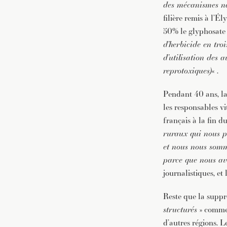
des mécanismes nat
filière remis à l’É
50% le glyphosate d
d’herbicide en tro
d’utilisation des 
reprotoxiques)
« .
Pendant 40 ans, la 
les responsables vi
français à la fin d
ruraux qui nous po
et nous nous somm
parce que nous avo
journalistiques, et
Reste que la suppr
structurés
» comme 
d’autres régions. 