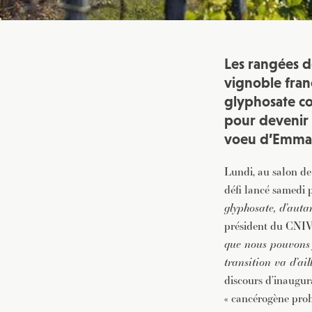
Les rangées de
vignoble fran
glyphosate co
pour devenir 
voeu d’Emma
Lundi, au salon de 
défi lancé samedi 
glyphosate, d’auta
président du CNIV 
que nous pouvons 
transition va d’ail
discours d’inaugur
« cancérogène prob