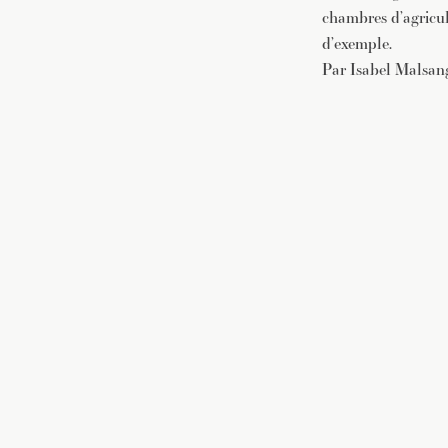
chambres d’agricult
d’exemple.
Par Isabel Malsa