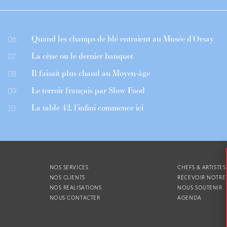
Quand les champs de blé entraient au Musée d’Orsay
06
La cène ou le dernier banquet
07
Il faisait plus chaud au Moyen-âge
08
Le terroir français par Slow Food
09
La table 42, l’infini commence ici
10
NOS SERVICES
CHEFS & ARTISTES
NOS CLIENTS
RECEVOIR NOTRE
NOS RÉALISATIONS
NOUS SOUTENIR
NOUS CONTACTER
AGENDA