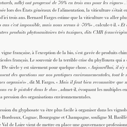
urels, ndlr) ont progressé de 70% en trois ans pour les vignes
« 
lysée lors des États généraux de l’alimentation, la viticulture s’était 
’ici trois ans. Bernard Farges estime que la viticulture va aller plus
is ans c’est impossible, mais nous serons à -70%
« , calcule-t-il. «
Et
autres produits phytosanitaires très toxiques, dits CMR (cancérigè
vigne française, à l’exception de la bio, s’est gavée de produits ch
ticoles français. Le souvenir de la terrible crise du phylloxera qui 
u 19e siècle y est sûrement pour quelque chose. «
Aujourd’hui, il n’y
sent des questions sur nos pratiques environnementales, tout le 
es organisés
« , dit M. Farges. «
Mais il faut bien reconnaître que
ns eu le pistolet dans le dos
« , admet-il, évoquant les multiples e
 la pression des organisations environnementales.
ession du glyphosate va être plus facile à organiser dans les vignob
Bordeaux, Cognac, Bourgogne et Champagne, souligne M. Barillè
Le Val de Loire vient de mettre en place une gouvernance professionn