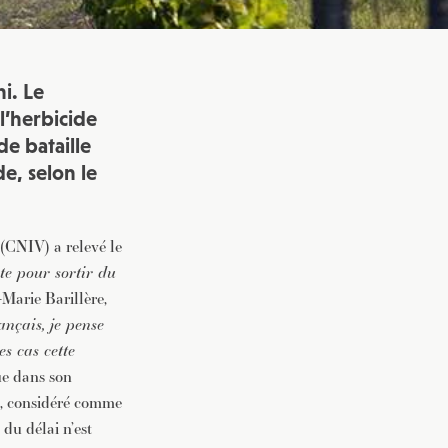
i. Le
l’herbicide
e bataille
e, selon le
 (CNIV) a relevé le
ite pour sortir du
-Marie Barillère,
ançais, je pense
s cas cette
ue dans son
t, considéré comme
du délai n’est