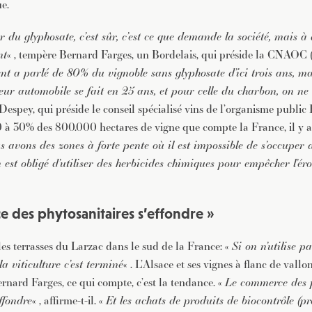
ue.
r du glyphosate, c’est sûr, c’est ce que demande la société, mais à
nt
« , tempère Bernard Farges, un Bordelais, qui préside la CNAOC (
nt a parlé de 80% du vignoble sans glyphosate d’ici trois ans, ma
teur automobile se fait en 25 ans, et pour celle du charbon, on ne
 Despey, qui préside le conseil spécialisé vins de l’organisme publi
 à 30% des 800.000 hectares de vigne que compte la France, il y 
 avons des zones à forte pente où il est impossible de s’occuper 
 est obligé d’utiliser des herbicides chimiques pour empêcher l’éro
 des phytosanitaires s’effondre »
les terrasses du Larzac dans le sud de la France: «
Si on n’utilise p
la viticulture c’est terminé
« . L’Alsace et ses vignes à flanc de vallon
rnard Farges, ce qui compte, c’est la tendance. «
Le commerce des 
ffondre
« , affirme-t-il. «
Et les achats de produits de biocontrôle (pr