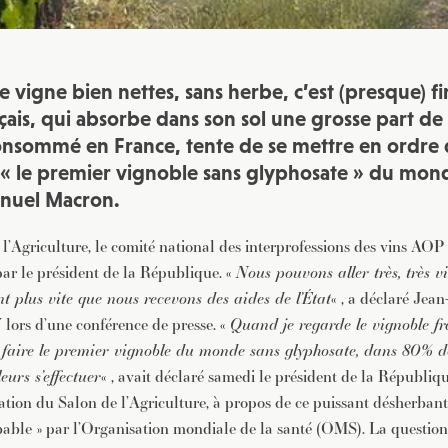
 vigne bien nettes, sans herbe, c’est (presque) fin
çais, qui absorbe dans son sol une grosse part de 
nsommé en France, tente de se mettre en ordre d
« le premier vignoble sans glyphosate » du mond
nuel Macron.
l’Agriculture, le comité national des interprofessions des vins AOP
par le président de la République. «
Nous pouvons aller très, très v
nt plus vite que nous recevons des aides de l’État
« , a déclaré Jean
lors d’une conférence de presse. «
Quand je regarde le vignoble fr
faire le premier vignoble du monde sans glyphosate, dans 80% de
leurs s’effectuer
« , avait déclaré samedi le président de la Républiq
ation du Salon de l’Agriculture, à propos de ce puissant désherban
able » par l’Organisation mondiale de la santé (OMS). La question 