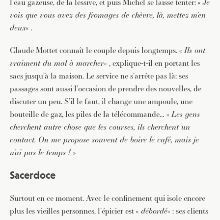
l’eau gazeuse, de la lessive, et puis Michel se laisse tenter: «
Je
vois que vous avez des fromages de chèvre, là, mettez m’en
deux
« .
Claude Mottet connaît le couple depuis longtemps. «
Ils ont
vraiment du mal à marcher
« , explique-t-il en portant les
sacs jusqu’à la maison. Le service ne s’arrête pas là: ses
passages sont aussi l’occasion de prendre des nouvelles, de
discuter un peu. S’il le faut, il change une ampoule, une
bouteille de gaz, les piles de la télécommande… «
Les gens
cherchent autre chose que les courses, ils cherchent un
contact. On me propose souvent de boire le café, mais je
n’ai pas le temps !
»
Sacerdoce
Surtout en ce moment. Avec le confinement qui isole encore
plus les vieilles personnes, l’épicier est «
débordé
« : ses clients