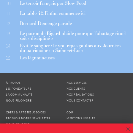
Le terroir français par Slow Food
10
La table 42, l’infini commence ici
11
Bernard Demenge parade
12
Le patron de Bigard plaide pour que l’abattage rituel
13
soit « discipliné »
Exit le sanglier : le vrai repas gaulois aux Journées
14
du patrimoine en Saône-et-Loire
Les légumineuses
15
À PROPOS
NOS SERVICES
LES FONDATEURS
NOS CLIENTS
LA COMMUNAUTÉ
NOS RÉALISATIONS
NOUS REJOINDRE
NOUS CONTACTER
CHEFS & ARTISTES ASSOCIÉS
CGU
RECEVOIR NOTRE NEWSLETTER
MENTIONS LÉGALES
NOUS SOUTENIR
AGENDA