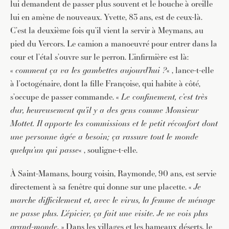
lui demandent de passer plus souvent et le bouche à oreille
lui en amène de nouveaux. Yvette, 83 ans, est de ceux-là.
C’est la deuxième fois qu’il vient la servir à Meymans, au
pied du Vercors. Le camion a manoeuvré pour entrer dans la
cour et l’étal s’ouvre sur le perron. L’infirmière est là:
«
comment ça va les gambettes aujourd’hui ?
« , lance-t-elle
à l’octogénaire, dont la fille Françoise, qui habite à côté,
s’occupe de passer commande. «
Le confinement, c’est très
dur, heureusement qu’il y a des gens comme Monsieur
Mottet. Il apporte les commissions et le petit réconfort dont
une personne âgée a besoin; ça rassure tout le monde
quelqu’un qui passe
« , souligne-t-elle.
À Saint-Mamans, bourg voisin, Raymonde, 90 ans, est servie
directement à sa fenêtre qui donne sur une placette. «
Je
marche difficilement et, avec le virus, la femme de ménage
ne passe plus. L’épicier, ça fait une visite. Je ne vois plus
grand-monde
. » Dans les villages et les hameaux déserts, le