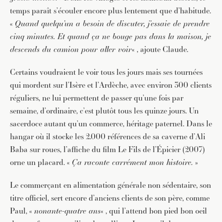
temps paraît s’écouler encore plus lentement que d’habitude.
«
Quand quelqu’un a besoin de discuter, j’essaie de prendre
cinq minutes. Et quand ça ne bouge pas dans la maison, je
descends du camion pour aller voir
« , ajoute Claude.
Certains voudraient le voir tous les jours mais ses tournées
qui mordent sur l’Isère et l’Ardèche, avec environ 300 clients
réguliers, ne lui permettent de passer qu’une fois par
semaine, d’ordinaire, c’est plutôt tous les quinze jours. Un
sacerdoce autant qu’un commerce, héritage paternel. Dans le
JE M'INSCRIS À LA NEWSLETTER
hangar où il stocke les 2.000 références de sa caverne d’Ali
Pour recevoir toutes les deux semaines notre lettre
Baba sur roues, l’affiche du film Le Fils de l’Épicier (2007)
d’info avec une sélection d’articles …
orne un placard. «
Ça raconte carrément mon histoire.
»
Le commerçant en alimentation générale non sédentaire, son
titre officiel, sert encore d’anciens clients de son père, comme
Paul, «
nonante-quatre ans
« , qui l’attend bon pied bon oeil