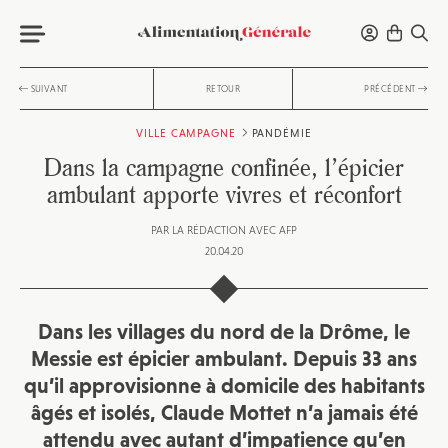
SUIVANT
RETOUR
PRÉCÉDENT
VILLE CAMPAGNE
PANDÉMIE
Dans la campagne confinée, l’épicier
ambulant apporte vivres et réconfort
PAR
LA RÉDACTION AVEC AFP
20.04.20
Dans les villages du nord de la Drôme, le
Messie est épicier ambulant. Depuis 33 ans
qu’il approvisionne à domicile des habitants
âgés et isolés, Claude Mottet n’a jamais été
attendu avec autant d’impatience qu’en