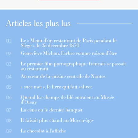
Articles les plus lus
Le « Menu d’un restaurant de Paris pendant le
01
Siège », le 25 décembre 1870
Geneviève Michon, l’arbre comme raison d’être
02
Le premier film pornographique français se passait
03
au restaurant
Au cœur de la cuisine centrale de Nantes
04
« suce moi », le livre qui fait saliver
05
Quand les champs de blé entraient au Musée
06
d’Orsay
La cène ou le dernier banquet
07
Il faisait plus chaud au Moyen-âge
08
Le chocolat à l’affiche
09