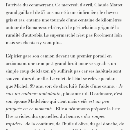
l’arrivée du commerçant. Ce mercredi d’avril, Claude Mottet,
grand gaillard de 57 ans marié à une infirmière, le cheveu
gris et ras, entame une tournée d’une centaine de kilomètres
autour de Romans-sur-Isère, où le périurbain a grignoté la
ruralité d’autrefois. Le supermarché n’est pas forcément loin
mais ses clients n’y vont plus.
L’épicier gare son camion devant un premier portail en
actionnant une trompe à grand bruit pour se signaler, un
simple coup de klaxon n’y suffirait pas car ses habitués sont
souvent durs d’oreille. Le volet de l’étal se relève pendant
que Michel, 89 ans, sort de chez lui à l’aide d’une canne. «
Je
suis un cadavre ambulant
« , plaisante-t-il. D’ordinaire, c’est
son épouse Madeleine qui vient mais «
elle est un peu
fatiguée en ce moment
« . Elle a néanmoins préparé la liste.
Des ravioles, des quenelles, du beurre, «
des soupes
rapides
« , de la confiture, de l’huile d’olive, du gel douche, de