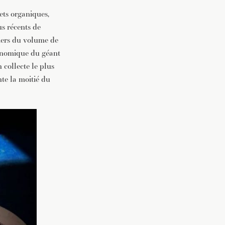
ets organiques,
us récents de
tiers du volume de
conomique du géant
 collecte le plus
te la moitié du