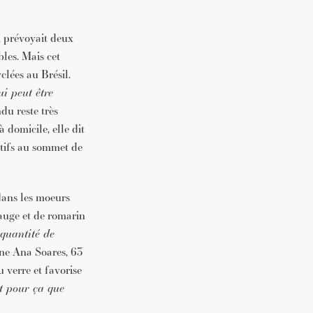
i prévoyait deux
bles. Mais cet
clées au Brésil.
ui peut être
ndu reste très
à domicile, elle dit
ctifs au sommet de
 dans les moeurs
sauge et de romarin
 quantité de
nne Ana Soares, 63
 verre et favorise
st pour ça que