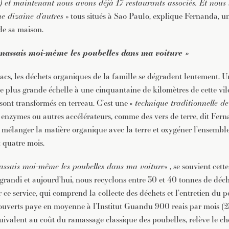
t) et maintenant nous avons déjà 17 restaurants associés. Et nou
e dizaine d’autres
» tous situés à Sao Paulo, explique Fernanda, un
de sa maison.
amassais moi-même les poubelles dans ma voiture »
acs, les déchets organiques de la famille se dégradent lentement. U
e plus grande échelle à une cinquantaine de kilomètres de cette vile
sont transformés en terreau. C’est une «
technique traditionnelle d
 enzymes ou autres accélérateurs, comme des vers de terre, dit Fern
r mélanger la matière organique avec la terre et oxygéner l’ensembl
t quatre mois.
assais moi-même les poubelles dans ma voiture
« , se souvient cett
grandi et aujourd’hui, nous recyclons entre 30 et 40 tonnes de déch
r ce service, qui comprend la collecte des déchets et l’entretien du p
ouverts paye en moyenne à l’Institut Guandu 900 reais par mois (
uivalent au coût du ramassage classique des poubelles, relève le ch