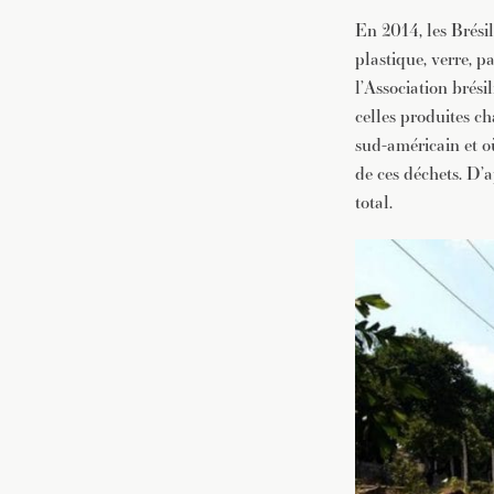
En 2014, les Brési
plastique, verre, p
l’Association brési
celles produites c
sud-américain et où
de ces déchets. D’
total.