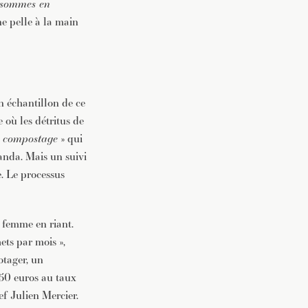
s sommes en
e pelle à la main
n échantillon de ce
 où les détritus de
e compostage
» qui
anda. Mais un suivi
e. Le processus
e femme en riant.
ets par mois »,
otager, un
250 euros au taux
ef Julien Mercier.