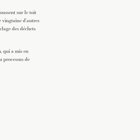
ussent sur le toit
vec une
e vingtaine d’autres
yclage des déchets
, qui a mis en
du processus de