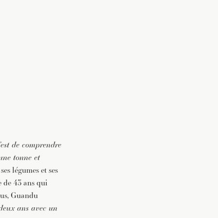
c’est de comprendre
une tonne et
e ses légumes et ses
e de 43 ans qui
itus, Guandu
deux ans avec un