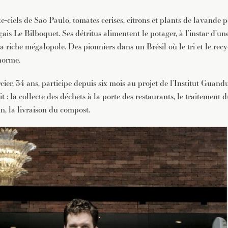
JE M'INSCRIS À LA NEWSLETTER
e-ciels de Sao Paulo, tomates cerises, citrons et plants de lavande po
Pour recevoir toutes les deux semaines notre lettre d’info a
sélection d’articles …
ais Le Bilboquet. Ses détritus alimentent le potager, à l’instar d’un
a riche mégalopole. Des pionniers dans un Brésil où le tri et le rec
 norme.
ier, 34 ans, participe depuis six mois au projet de l’Institut Guandu
it : la collecte des déchets à la porte des restaurants, le traitement 
n, la livraison du compost.