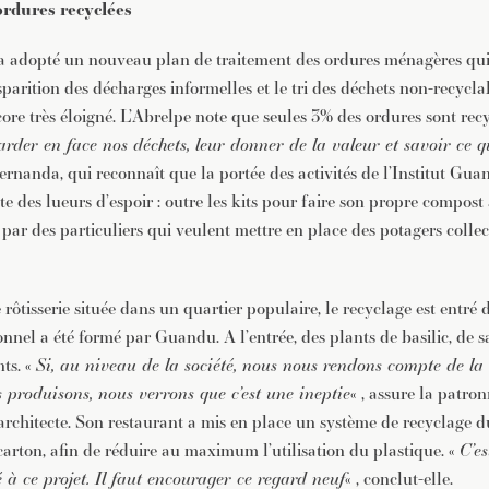
rdures recyclées
 a adopté un nouveau plan de traitement des ordures ménagères qu
sparition des décharges informelles et le tri des déchets non-recycla
ore très éloigné. L’Abrelpe note que seules 3% des ordures sont recy
rder en face nos déchets, leur donner de la valeur et savoir ce q
 Fernanda, qui reconnaît que la portée des activités de l’Institut Gua
ste des lueurs d’espoir : outre les kits pour faire son propre compost 
 par des particuliers qui veulent mettre en place des potagers colle
rôtisserie située dans un quartier populaire, le recyclage est entré
nnel a été formé par Guandu. A l’entrée, des plants de basilic, de 
nts. «
Si, au niveau de la société, nous nous rendons compte de la
 produisons, nous verrons que c’est une ineptie
« , assure la patro
architecte. Son restaurant a mis en place un système de recyclage du
carton, afin de réduire au maximum l’utilisation du plastique. «
C’e
à ce projet. Il faut encourager ce regard neuf
« , conclut-elle.