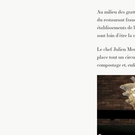
Au milieu des gratt
du restaurant franç
établissements de l
sont loin d’être la
Le chef Julien Merc
place tout un circu
compostage et, enfi