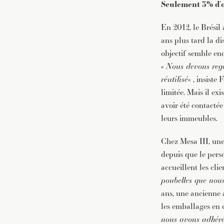
Seulement 3% d’o
En 2012, le Brésil
ans plus tard la di
objectif semble enc
«
Nous devons rega
réutilisé
« , insiste
limitée. Mais il exi
avoir été contactée
leurs immeubles.
Chez Mesa III, une 
depuis que le perso
accueillent les clie
poubelles que nous
ans, une ancienne 
les emballages en 
nous avons adhéré 