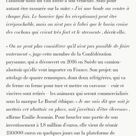
l’abattoir dans un van attelé à son véhicule. Sans pour
autant être rassurée sur la suite: «
J’ai une boule au ventre à
chaque fois. Le bouvier (qui les réceptionne) peut être
irréprochable, mais on n’est pas à l’abri que le bovin croise
des cochons qui crient très fort et le stressent
« , décrit-elle.
«
On ne peut plus considérer qu’il n’est pas possible de faire
autrement »
, juge cette membre de la Confédération
paysanne, qui a découvert en 2016 en Suède un camion-
abattoir qu’elle veut importer en France. Son projet: un
attelage de quatre remorques, dont deux réfrigérées, qui va
de ferme en ferme pour tuer et mettre en carcasse – cuir et
viscères sont retirés – les animaux qui seront commercialisés
sous la marque Le Boeuf éthique. «
Je me suis dit que soit je
mettais cet abattoir en place, soit j’arrêtais d’être éleveuse
« ,
affirme Emilie Jeannin. Pour boucler une partie de son
investissement à 1,8 million d’euros, elle vient de réunir
250.000 euros en quelques jours sur la plateforme de