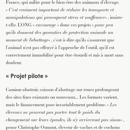
France, qui milite pour le bien-être des animaux d’élevage.
«
C’est vraiment important de réduire les transports et
manipulations qui provoquent stress et souffrance
« , insiste-
t-elle. L’ONG «
encourage
» donc ces projets «
pour peu
qu’ils donnent des garanties de protection animale au
moment de l’abattage
« , c’est-à-dire qu’ils s’assurent que
l’animal n’est pas effrayé à l’approche de l’outil, qu’il est
correctement immobilisé pour être étourdi et mis à mort sans
douleur.
« Projet pilote »
Camion-abattoir, caisson d’abattage sur roues prolongeant
des sites fixes existants ou nouveaux… Les formats varient,
mais le financement pose invariablement problème. «
Les
éleveurs ne peuvent pas porter tout le poids du
changement sur leurs épaules, ils n’y arriveront pas sinon
« ,
pense Christophe Osmont, éleveur de vaches et de cochons