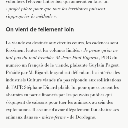
volontiers l’éleveur laitier bio, qui aimerait en faire un
«
projet pilote pour que tous les territoires puissent
s’approprier la méthode »
.
On vient de tellement loin
La viande est destinée aux circuits courts, les cadences sont
forcément lentes et les volumes limités. «
Je pense qu’on ne
fait pas du tout trembler M. Jean-Paul Bigard
« , PDG du
numéro un français de la viande, plaisante Guylain Pageot.
Présidé par M. Bigard, le syndicat défendant les intérêts des
industriels Culture viande n’a pas répondu aux sollicitations
de l’AFP. Stéphane Dinard plaide lui pour que ce soient les
abattoirs en partie financés par les pouvoirs publics qui
s’équipent de caissons pour tuer les animaux au sein des
exploitations. Il assume d’avoir illégalement fait abattre ses
animaux dans sa «
micro-ferme
» de Dordogne.