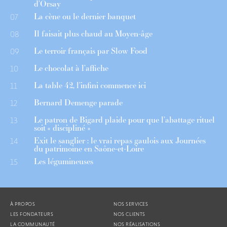
d’Orsay
La cène ou le dernier banquet
07
Il faisait plus chaud au Moyen-âge
08
Le terroir français par Slow Food
09
Le chocolat à l’affiche
10
La table 42, l’infini commence ici
11
Bernard Demenge parade
12
Le patron de Bigard plaide pour que l’abattage rituel
13
soit « discipliné »
Exit le sanglier : le vrai repas gaulois aux Journées
14
du patrimoine en Saône-et-Loire
Les légumineuses
15
À PROPOS
NOS SERVICES
LES FONDATEURS
NOS CLIENTS
LA COMMUNAUTÉ
NOS RÉALISATIONS