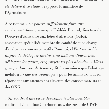
été délivré à ce stade
« , rapporte le ministère de
l’Agriculture.
A ce rythme, «
on pourra difficilement faire une
expérimentation
« , remarque Frédéric Freund, directeur de
l’Oeuvre d’assistance aux bêtes d’abattoirs (Oaba),
association spécialisée membre du comité de suivi chargé
d’évaluer ces nouveaux outils. Pour lui, « l
‘Etat serait bien
inspiré de débloquer quatre, cinq millions d’euros pour
débloquer les quatre, cinq projets les plus aboutis
« . «
Allons-
y, ne perdons pas de temps
« , dit-il, convaincu que l’abattage
mobile n’a «
que des avantages
» pour les animaux, tout en
répondant aux attentes des éleveurs, des consommateurs et
des ONG.
«
On voudrait que ça se développe le plus possible
« ,
confirme Léopoldine Charbonneaux, directrice de CIWF