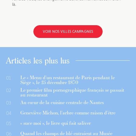
là.
VOIR NOS VILLES CAMPAGNES
Articles les plus lus
Le « Menu d’un restaurant de Paris pendant le
01
Siège », le 25 décembre 1870
Le premier film pornographique français se passait
02
au restaurant
Au cœur de la cuisine centrale de Nantes
03
Geneviève Michon, l’arbre comme raison d’être
04
« suce moi », le livre qui fait saliver
05
Quand les champs de blé entraient au Musée
06