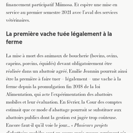
financement participatif Miimosa. Et espère une mise en
service au premier semestre 2021 avec l’aval des services
vétérinaires.
La première vache tuée légalement à la
ferme
La mise à mort des animaux de boucherie (bovins, ovins,
caprins, porcins, équidés) devant obligatoirement être
réalisée dans un abattoir agréé, Emilie Jeannin pourrait ainsi
être la première à faire tuer – légalement – une vache à la
ferme depuis la promulgation fin 2018 de la loi
Alimentation, qui acte l’expérimentation des abattoirs
mobiles et leur évaluation. En février, la Cour des comptes
estimait que ce mode d’abattage pourrait se substituer aux
abattoirs publics dont la gestion est jugée trop coûteuse.
Encore faut-il qu’il voie le jour… «
Plusieurs projets
d’abattoirs mobiles sont en cours mais aucun agrément n’a