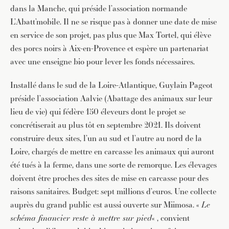
dans la Manche, qui préside l’association normande
L’Abatt’mobile. Il ne se risque pas à donner une date de mise
en service de son projet, pas plus que Max Tortel, qui élève
des porcs noirs à Aix-en-Provence et espère un partenariat
avec une enseigne bio pour lever les fonds nécessaires.
Installé dans le sud de la Loire-Atlantique, Guylain Pageot
préside l’association Aalvie (Abattage des animaux sur leur
lieu de vie) qui fédère 150 éleveurs dont le projet se
concrétiserait au plus tôt en septembre 2021. Ils doivent
construire deux sites, l’un au sud et l’autre au nord de la
Loire, chargés de mettre en carcasse les animaux qui auront
JE M'INSCRIS À LA NEWSLETTER
été tués à la ferme, dans une sorte de remorque. Les élevages
doivent être proches des sites de mise en carcasse pour des
Pour recevoir toutes les deux semaines notre lettre
d’info avec une sélection d’articles …
raisons sanitaires. Budget: sept millions d’euros. Une collecte
auprès du grand public est aussi ouverte sur Miimosa. «
Le
schéma financier reste à mettre sur pied
« , convient