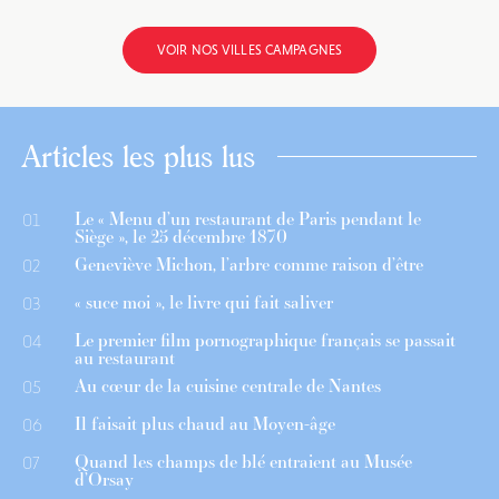
VOIR NOS VILLES CAMPAGNES
Articles les plus lus
Le « Menu d’un restaurant de Paris pendant le
01
Siège », le 25 décembre 1870
Geneviève Michon, l’arbre comme raison d’être
02
« suce moi », le livre qui fait saliver
03
Le premier film pornographique français se passait
04
au restaurant
Au cœur de la cuisine centrale de Nantes
05
Il faisait plus chaud au Moyen-âge
06
Quand les champs de blé entraient au Musée
07
d’Orsay