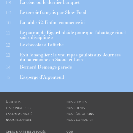
La cène ou le dernier banquet
08
Le terroir français par Slow Food
09
La table 42, l’infini commence ici
10
Le patron de Bigard plaide pour que l’abattage rituel
11
soit « discipliné »
Le chocolat à l’affiche
12
Exit le sanglier : le vrai repas gaulois aux Journées
13
du patrimoine en Saône-et-Loire
Bernard Demenge parade
14
L’asperge d’Argenteuil
15
À PROPOS
NOS SERVICES
LES FONDATEURS
NOS CLIENTS
LA COMMUNAUTÉ
NOS RÉALISATIONS
NOUS REJOINDRE
NOUS CONTACTER
CHEFS & ARTISTES ASSOCIÉS
CGU